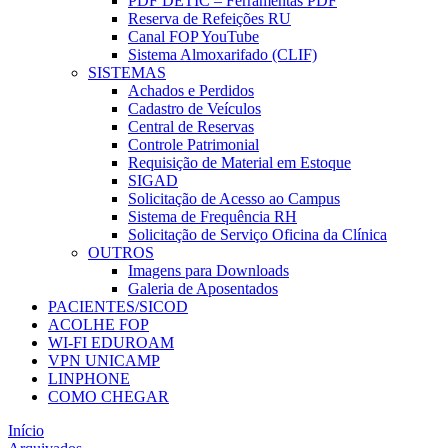
PDF DETIC – Ferramentas PDF
Reserva de Refeições RU
Canal FOP YouTube
Sistema Almoxarifado (CLIF)
SISTEMAS
Achados e Perdidos
Cadastro de Veículos
Central de Reservas
Controle Patrimonial
Requisição de Material em Estoque
SIGAD
Solicitação de Acesso ao Campus
Sistema de Frequência RH
Solicitação de Serviço Oficina da Clínica
OUTROS
Imagens para Downloads
Galeria de Aposentados
PACIENTES/SICOD
ACOLHE FOP
WI-FI EDUROAM
VPN UNICAMP
LINPHONE
COMO CHEGAR
Início