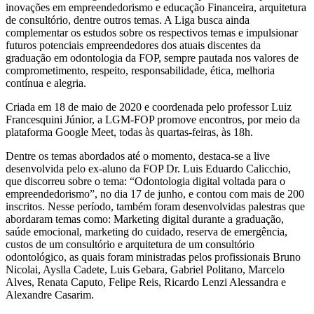
inovações em empreendedorismo e educação Financeira, arquitetura
de consultório, dentre outros temas. A Liga busca ainda
complementar os estudos sobre os respectivos temas e impulsionar
futuros potenciais empreendedores dos atuais discentes da
graduação em odontologia da FOP, sempre pautada nos valores de
comprometimento, respeito, responsabilidade, ética, melhoria
contínua e alegria.
Criada em 18 de maio de 2020 e coordenada pelo professor Luiz
Francesquini Júnior, a LGM-FOP promove encontros, por meio da
plataforma Google Meet, todas às quartas-feiras, às 18h.
Dentre os temas abordados até o momento, destaca-se a live
desenvolvida pelo ex-aluno da FOP Dr. Luis Eduardo Calicchio,
que discorreu sobre o tema: “Odontologia digital voltada para o
empreendedorismo”, no dia 17 de junho, e contou com mais de 200
inscritos. Nesse período, também foram desenvolvidas palestras que
abordaram temas como: Marketing digital durante a graduação,
saúde emocional, marketing do cuidado, reserva de emergência,
custos de um consultório e arquitetura de um consultório
odontológico, as quais foram ministradas pelos profissionais Bruno
Nicolai, Ayslla Cadete, Luis Gebara, Gabriel Politano, Marcelo
Alves, Renata Caputo, Felipe Reis, Ricardo Lenzi Alessandra e
Alexandre Casarim.