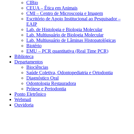
CIBio
CEUA – Ética em Animais
CMI – Centro de Microscopia e Imagem
Escritório de Apoio Institucional ao Pesquisador –
EAIP
Lab. de Histologia e Biologia Molecular
Lab. Multiusuário de Biologia Molecular
Lab. Multiusuário de Lâminas Histopatológicas
Biotério
EMU – PCR quantitativa (Real Time PCR)
Biblioteca
Departamentos
Biociências
Saúde Coletiva, Odontopediatria e Ortodontia
Diagnóstico Oral
Odontologia Restauradora
Prótese e Periodontia
Ponto Eletrônico
Webmail
Ouvidoria
Aumentar fonte