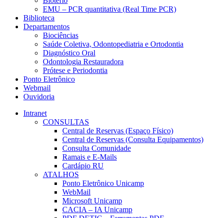
Biotério
EMU – PCR quantitativa (Real Time PCR)
Biblioteca
Departamentos
Biociências
Saúde Coletiva, Odontopediatria e Ortodontia
Diagnóstico Oral
Odontologia Restauradora
Prótese e Periodontia
Ponto Eletrônico
Webmail
Ouvidoria
Intranet
CONSULTAS
Central de Reservas (Espaço Físico)
Central de Reservas (Consulta Equipamentos)
Consulta Comunidade
Ramais e E-Mails
Cardápio RU
ATALHOS
Ponto Eletrônico Unicamp
WebMail
Microsoft Unicamp
CACIA – IA Unicamp