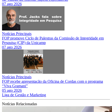
07 ago 2026
Notícias Principais
FOP promove Ciclo de Palestras da Comissão de Integridade em
Pesquisa (CIP) da Unicamp
07 ago 2026
Notícias Principais
FOP recebe apresentação da Oficina de Cordas com o programa
“Viva Gramani”
05 ago 2026
Liga de Gestão e Marketing
Notícias Relacionadas