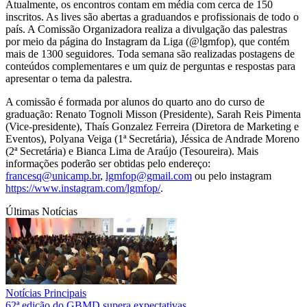
Atualmente, os encontros contam em média com cerca de 150
inscritos. As lives são abertas a graduandos e profissionais de todo o
país. A Comissão Organizadora realiza a divulgação das palestras
por meio da página do Instagram da Liga (@lgmfop), que contém
mais de 1300 seguidores. Toda semana são realizadas postagens de
conteúdos complementares e um quiz de perguntas e respostas para
apresentar o tema da palestra.
A comissão é formada por alunos do quarto ano do curso de
graduação: Renato Tognoli Misson (Presidente), Sarah Reis Pimenta
(Vice-presidente), Thaís Gonzalez Ferreira (Diretora de Marketing e
Eventos), Polyana Veiga (1ª Secretária), Jéssica de Andrade Moreno
(2ª Secretária) e Bianca Lima de Araújo (Tesoureira). Mais
informações poderão ser obtidas pelo endereço:
francesq@unicamp.br
,
lgmfop@gmail.com
ou pelo instagram
https://www.instagram.com/lgmfop/
.
Últimas Notícias
Notícias Principais
62ª edição do GBMD supera expectativas