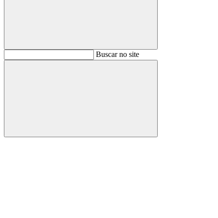
Buscar
Buscar no site
Buscar
Aumentar fonte
Diminuir fonte