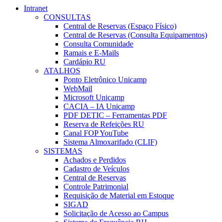
Intranet
CONSULTAS
Central de Reservas (Espaço Físico)
Central de Reservas (Consulta Equipamentos)
Consulta Comunidade
Ramais e E-Mails
Cardápio RU
ATALHOS
Ponto Eletrônico Unicamp
WebMail
Microsoft Unicamp
CACIA – IA Unicamp
PDF DETIC – Ferramentas PDF
Reserva de Refeições RU
Canal FOP YouTube
Sistema Almoxarifado (CLIF)
SISTEMAS
Achados e Perdidos
Cadastro de Veículos
Central de Reservas
Controle Patrimonial
Requisição de Material em Estoque
SIGAD
Solicitação de Acesso ao Campus