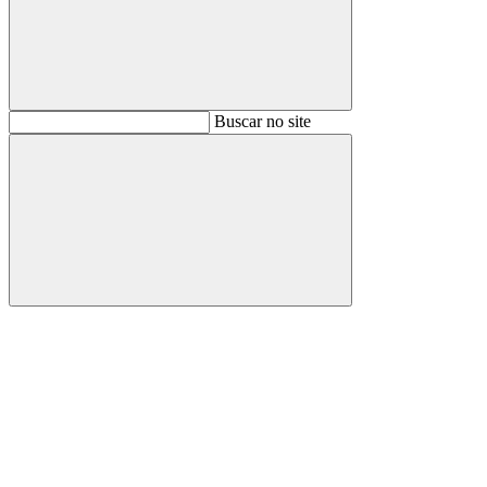
Buscar
Buscar no site
Buscar
Aumentar fonte
Diminuir fonte