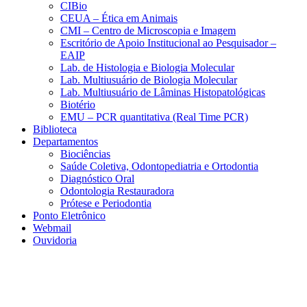
CIBio
CEUA – Ética em Animais
CMI – Centro de Microscopia e Imagem
Escritório de Apoio Institucional ao Pesquisador –
EAIP
Lab. de Histologia e Biologia Molecular
Lab. Multiusuário de Biologia Molecular
Lab. Multiusuário de Lâminas Histopatológicas
Biotério
EMU – PCR quantitativa (Real Time PCR)
Biblioteca
Departamentos
Biociências
Saúde Coletiva, Odontopediatria e Ortodontia
Diagnóstico Oral
Odontologia Restauradora
Prótese e Periodontia
Ponto Eletrônico
Webmail
Ouvidoria
Aumentar fonte