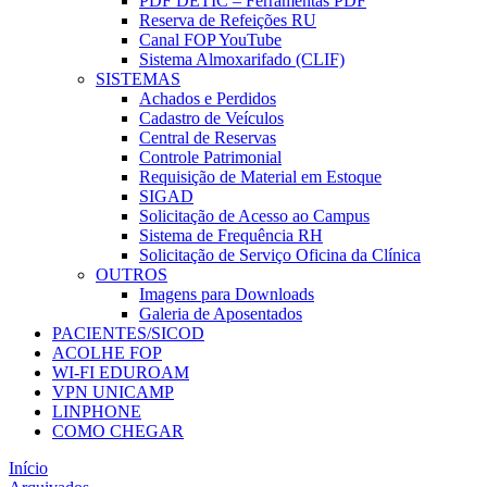
PDF DETIC – Ferramentas PDF
Reserva de Refeições RU
Canal FOP YouTube
Sistema Almoxarifado (CLIF)
SISTEMAS
Achados e Perdidos
Cadastro de Veículos
Central de Reservas
Controle Patrimonial
Requisição de Material em Estoque
SIGAD
Solicitação de Acesso ao Campus
Sistema de Frequência RH
Solicitação de Serviço Oficina da Clínica
OUTROS
Imagens para Downloads
Galeria de Aposentados
PACIENTES/SICOD
ACOLHE FOP
WI-FI EDUROAM
VPN UNICAMP
LINPHONE
COMO CHEGAR
Início