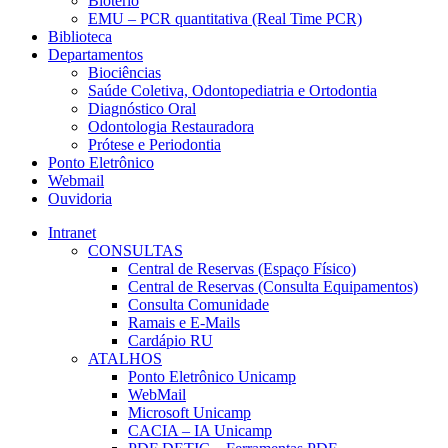
Biotério
EMU – PCR quantitativa (Real Time PCR)
Biblioteca
Departamentos
Biociências
Saúde Coletiva, Odontopediatria e Ortodontia
Diagnóstico Oral
Odontologia Restauradora
Prótese e Periodontia
Ponto Eletrônico
Webmail
Ouvidoria
Intranet
CONSULTAS
Central de Reservas (Espaço Físico)
Central de Reservas (Consulta Equipamentos)
Consulta Comunidade
Ramais e E-Mails
Cardápio RU
ATALHOS
Ponto Eletrônico Unicamp
WebMail
Microsoft Unicamp
CACIA – IA Unicamp