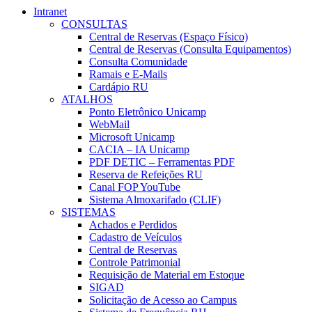
Intranet
CONSULTAS
Central de Reservas (Espaço Físico)
Central de Reservas (Consulta Equipamentos)
Consulta Comunidade
Ramais e E-Mails
Cardápio RU
ATALHOS
Ponto Eletrônico Unicamp
WebMail
Microsoft Unicamp
CACIA – IA Unicamp
PDF DETIC – Ferramentas PDF
Reserva de Refeições RU
Canal FOP YouTube
Sistema Almoxarifado (CLIF)
SISTEMAS
Achados e Perdidos
Cadastro de Veículos
Central de Reservas
Controle Patrimonial
Requisição de Material em Estoque
SIGAD
Solicitação de Acesso ao Campus