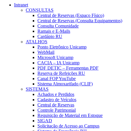
Intranet
CONSULTAS
Central de Reservas (Espaço Físico)
Central de Reservas (Consulta Equipamentos)
Consulta Comunidade
Ramais e E-Mails
Cardápio RU
ATALHOS
Ponto Eletrônico Unicamp
WebMail
Microsoft Unicamp
CACIA – IA Unicamp
PDF DETIC – Ferramentas PDF
Reserva de Refeições RU
Canal FOP YouTube
Sistema Almoxarifado (CLIF)
SISTEMAS
Achados e Perdidos
Cadastro de Veículos
Central de Reservas
Controle Patrimonial
Requisição de Material em Estoque
SIGAD
Solicitação de Acesso ao Campus