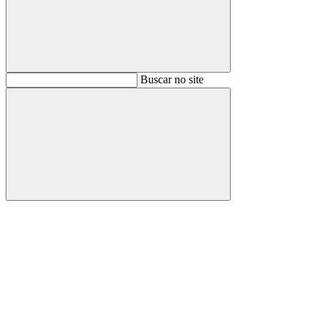
Buscar
Buscar no site
Buscar
Aumentar fonte
Diminuir fonte