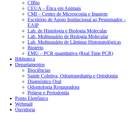
CIBio
CEUA – Ética em Animais
CMI – Centro de Microscopia e Imagem
Escritório de Apoio Institucional ao Pesquisador –
EAIP
Lab. de Histologia e Biologia Molecular
Lab. Multiusuário de Biologia Molecular
Lab. Multiusuário de Lâminas Histopatológicas
Biotério
EMU – PCR quantitativa (Real Time PCR)
Biblioteca
Departamentos
Biociências
Saúde Coletiva, Odontopediatria e Ortodontia
Diagnóstico Oral
Odontologia Restauradora
Prótese e Periodontia
Ponto Eletrônico
Webmail
Ouvidoria
Aumentar fonte