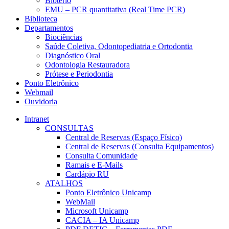
Biotério
EMU – PCR quantitativa (Real Time PCR)
Biblioteca
Departamentos
Biociências
Saúde Coletiva, Odontopediatria e Ortodontia
Diagnóstico Oral
Odontologia Restauradora
Prótese e Periodontia
Ponto Eletrônico
Webmail
Ouvidoria
Intranet
CONSULTAS
Central de Reservas (Espaço Físico)
Central de Reservas (Consulta Equipamentos)
Consulta Comunidade
Ramais e E-Mails
Cardápio RU
ATALHOS
Ponto Eletrônico Unicamp
WebMail
Microsoft Unicamp
CACIA – IA Unicamp