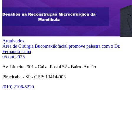
Arquivados
Área de Cirurgia Bucomaxilofacial promove palestra com o Dr.
Fernando Lima
05 out 2025
Av. Limeira, 901 - Caixa Postal 52 - Bairro Areião
Piracicaba - SP - CEP: 13414-903
(019) 2106-5220
Link para o Facebook