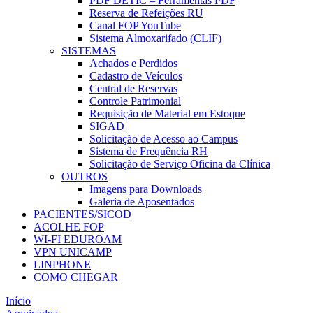
PDF DETIC – Ferramentas PDF
Reserva de Refeições RU
Canal FOP YouTube
Sistema Almoxarifado (CLIF)
SISTEMAS
Achados e Perdidos
Cadastro de Veículos
Central de Reservas
Controle Patrimonial
Requisição de Material em Estoque
SIGAD
Solicitação de Acesso ao Campus
Sistema de Frequência RH
Solicitação de Serviço Oficina da Clínica
OUTROS
Imagens para Downloads
Galeria de Aposentados
PACIENTES/SICOD
ACOLHE FOP
WI-FI EDUROAM
VPN UNICAMP
LINPHONE
COMO CHEGAR
Início