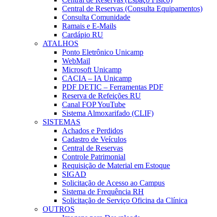
Central de Reservas (Consulta Equipamentos)
Consulta Comunidade
Ramais e E-Mails
Cardápio RU
ATALHOS
Ponto Eletrônico Unicamp
WebMail
Microsoft Unicamp
CACIA – IA Unicamp
PDF DETIC – Ferramentas PDF
Reserva de Refeições RU
Canal FOP YouTube
Sistema Almoxarifado (CLIF)
SISTEMAS
Achados e Perdidos
Cadastro de Veículos
Central de Reservas
Controle Patrimonial
Requisição de Material em Estoque
SIGAD
Solicitação de Acesso ao Campus
Sistema de Frequência RH
Solicitação de Serviço Oficina da Clínica
OUTROS