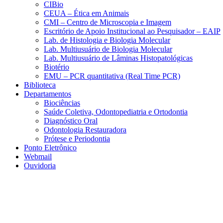
CIBio
CEUA – Ética em Animais
CMI – Centro de Microscopia e Imagem
Escritório de Apoio Institucional ao Pesquisador – EAIP
Lab. de Histologia e Biologia Molecular
Lab. Multiusuário de Biologia Molecular
Lab. Multiusuário de Lâminas Histopatológicas
Biotério
EMU – PCR quantitativa (Real Time PCR)
Biblioteca
Departamentos
Biociências
Saúde Coletiva, Odontopediatria e Ortodontia
Diagnóstico Oral
Odontologia Restauradora
Prótese e Periodontia
Ponto Eletrônico
Webmail
Ouvidoria
Aumentar fonte