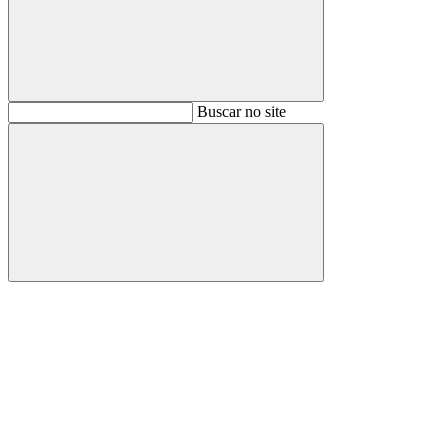
Buscar
Buscar no site
Buscar
Aumentar fonte
Diminuir fonte