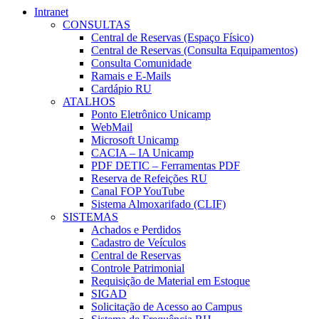
Intranet
CONSULTAS
Central de Reservas (Espaço Físico)
Central de Reservas (Consulta Equipamentos)
Consulta Comunidade
Ramais e E-Mails
Cardápio RU
ATALHOS
Ponto Eletrônico Unicamp
WebMail
Microsoft Unicamp
CACIA – IA Unicamp
PDF DETIC – Ferramentas PDF
Reserva de Refeições RU
Canal FOP YouTube
Sistema Almoxarifado (CLIF)
SISTEMAS
Achados e Perdidos
Cadastro de Veículos
Central de Reservas
Controle Patrimonial
Requisição de Material em Estoque
SIGAD
Solicitação de Acesso ao Campus