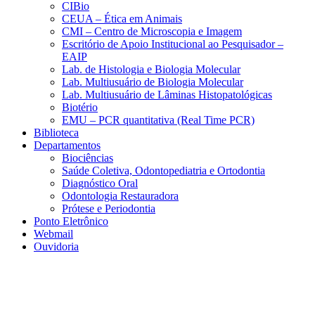
CIBio
CEUA – Ética em Animais
CMI – Centro de Microscopia e Imagem
Escritório de Apoio Institucional ao Pesquisador –
EAIP
Lab. de Histologia e Biologia Molecular
Lab. Multiusuário de Biologia Molecular
Lab. Multiusuário de Lâminas Histopatológicas
Biotério
EMU – PCR quantitativa (Real Time PCR)
Biblioteca
Departamentos
Biociências
Saúde Coletiva, Odontopediatria e Ortodontia
Diagnóstico Oral
Odontologia Restauradora
Prótese e Periodontia
Ponto Eletrônico
Webmail
Ouvidoria
Aumentar fonte