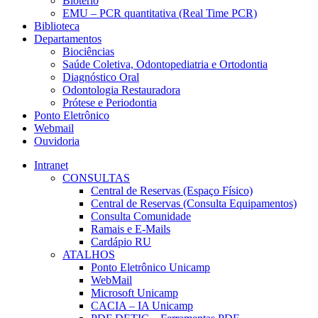
Biotério
EMU – PCR quantitativa (Real Time PCR)
Biblioteca
Departamentos
Biociências
Saúde Coletiva, Odontopediatria e Ortodontia
Diagnóstico Oral
Odontologia Restauradora
Prótese e Periodontia
Ponto Eletrônico
Webmail
Ouvidoria
Intranet
CONSULTAS
Central de Reservas (Espaço Físico)
Central de Reservas (Consulta Equipamentos)
Consulta Comunidade
Ramais e E-Mails
Cardápio RU
ATALHOS
Ponto Eletrônico Unicamp
WebMail
Microsoft Unicamp
CACIA – IA Unicamp