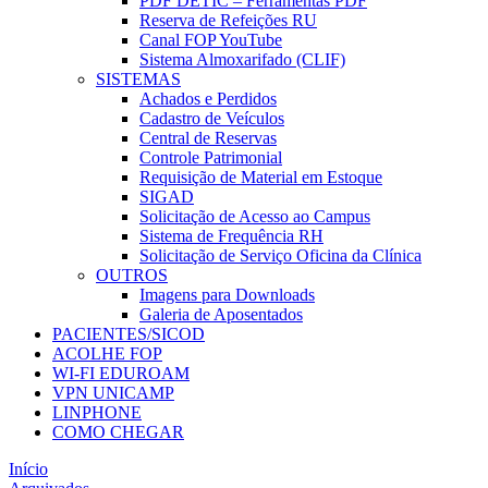
PDF DETIC – Ferramentas PDF
Reserva de Refeições RU
Canal FOP YouTube
Sistema Almoxarifado (CLIF)
SISTEMAS
Achados e Perdidos
Cadastro de Veículos
Central de Reservas
Controle Patrimonial
Requisição de Material em Estoque
SIGAD
Solicitação de Acesso ao Campus
Sistema de Frequência RH
Solicitação de Serviço Oficina da Clínica
OUTROS
Imagens para Downloads
Galeria de Aposentados
PACIENTES/SICOD
ACOLHE FOP
WI-FI EDUROAM
VPN UNICAMP
LINPHONE
COMO CHEGAR
Início