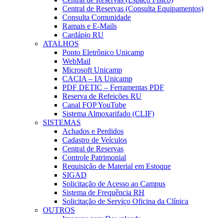
Central de Reservas (Consulta Equipamentos)
Consulta Comunidade
Ramais e E-Mails
Cardápio RU
ATALHOS
Ponto Eletrônico Unicamp
WebMail
Microsoft Unicamp
CACIA – IA Unicamp
PDF DETIC – Ferramentas PDF
Reserva de Refeições RU
Canal FOP YouTube
Sistema Almoxarifado (CLIF)
SISTEMAS
Achados e Perdidos
Cadastro de Veículos
Central de Reservas
Controle Patrimonial
Requisição de Material em Estoque
SIGAD
Solicitação de Acesso ao Campus
Sistema de Frequência RH
Solicitação de Serviço Oficina da Clínica
OUTROS