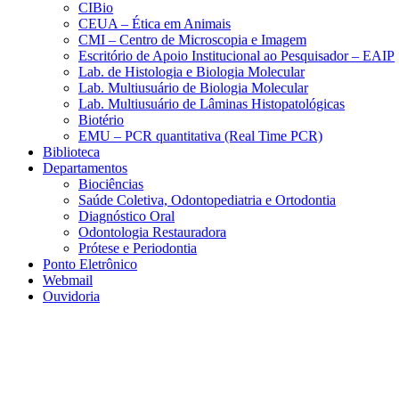
CIBio
CEUA – Ética em Animais
CMI – Centro de Microscopia e Imagem
Escritório de Apoio Institucional ao Pesquisador – EAIP
Lab. de Histologia e Biologia Molecular
Lab. Multiusuário de Biologia Molecular
Lab. Multiusuário de Lâminas Histopatológicas
Biotério
EMU – PCR quantitativa (Real Time PCR)
Biblioteca
Departamentos
Biociências
Saúde Coletiva, Odontopediatria e Ortodontia
Diagnóstico Oral
Odontologia Restauradora
Prótese e Periodontia
Ponto Eletrônico
Webmail
Ouvidoria
Aumentar fonte