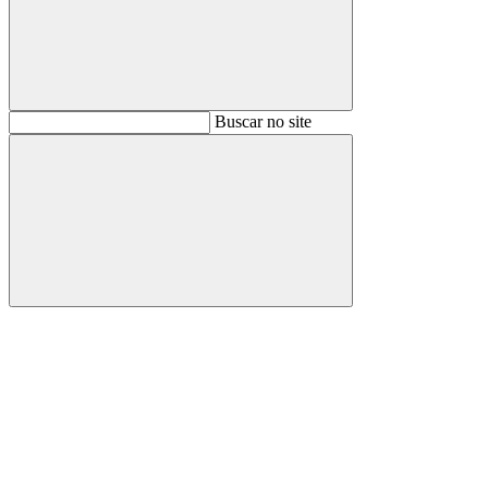
Buscar
Buscar no site
Buscar
Aumentar fonte
Diminuir fonte