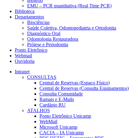
Biotério
EMU – PCR quantitativa (Real Time PCR)
Biblioteca
Departamentos
Biociências
Saúde Coletiva, Odontopediatria e Ortodontia
Diagnóstico Oral
Odontologia Restauradora
Prótese e Periodontia
Ponto Eletrônico
Webmail
Ouvidoria
Intranet
CONSULTAS
Central de Reservas (Espaço Físico)
Central de Reservas (Consulta Equipamentos)
Consulta Comunidade
Ramais e E-Mails
Cardápio RU
ATALHOS
Ponto Eletrônico Unicamp
WebMail
Microsoft Unicamp
CACIA – IA Unicamp