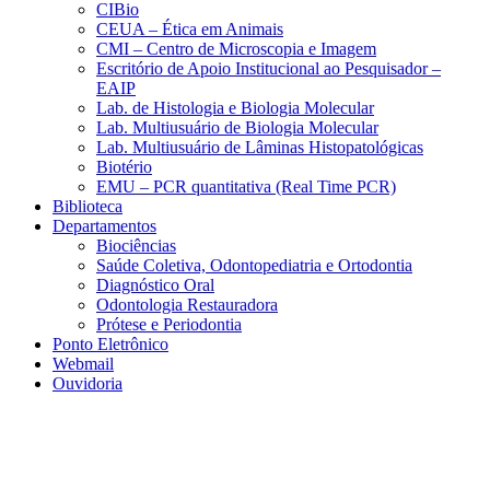
CIBio
CEUA – Ética em Animais
CMI – Centro de Microscopia e Imagem
Escritório de Apoio Institucional ao Pesquisador –
EAIP
Lab. de Histologia e Biologia Molecular
Lab. Multiusuário de Biologia Molecular
Lab. Multiusuário de Lâminas Histopatológicas
Biotério
EMU – PCR quantitativa (Real Time PCR)
Biblioteca
Departamentos
Biociências
Saúde Coletiva, Odontopediatria e Ortodontia
Diagnóstico Oral
Odontologia Restauradora
Prótese e Periodontia
Ponto Eletrônico
Webmail
Ouvidoria
Aumentar fonte