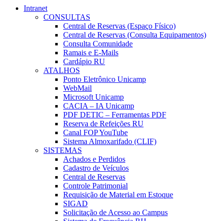
Intranet
CONSULTAS
Central de Reservas (Espaço Físico)
Central de Reservas (Consulta Equipamentos)
Consulta Comunidade
Ramais e E-Mails
Cardápio RU
ATALHOS
Ponto Eletrônico Unicamp
WebMail
Microsoft Unicamp
CACIA – IA Unicamp
PDF DETIC – Ferramentas PDF
Reserva de Refeições RU
Canal FOP YouTube
Sistema Almoxarifado (CLIF)
SISTEMAS
Achados e Perdidos
Cadastro de Veículos
Central de Reservas
Controle Patrimonial
Requisição de Material em Estoque
SIGAD
Solicitação de Acesso ao Campus