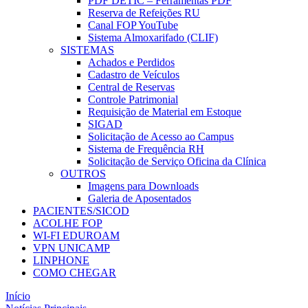
PDF DETIC – Ferramentas PDF
Reserva de Refeições RU
Canal FOP YouTube
Sistema Almoxarifado (CLIF)
SISTEMAS
Achados e Perdidos
Cadastro de Veículos
Central de Reservas
Controle Patrimonial
Requisição de Material em Estoque
SIGAD
Solicitação de Acesso ao Campus
Sistema de Frequência RH
Solicitação de Serviço Oficina da Clínica
OUTROS
Imagens para Downloads
Galeria de Aposentados
PACIENTES/SICOD
ACOLHE FOP
WI-FI EDUROAM
VPN UNICAMP
LINPHONE
COMO CHEGAR
Início