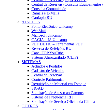
Central de Reservas (Consulta Equipamentos)
Consulta Comunidade
Ramais e E-Mails
Cardápio RU
ATALHOS
Ponto Eletrônico Unicamp
WebMail
Microsoft Unicamp
CACIA – IA Unicamp
PDF DETIC – Ferramentas PDF
Reserva de Refeições RU
Canal FOP YouTube
Sistema Almoxarifado (CLIF)
SISTEMAS
Achados e Perdidos
Cadastro de Veículos
Central de Reservas
Controle Patrimonial
Requisição de Material em Estoque
SIGAD
Solicitação de Acesso ao Campus
Sistema de Frequência RH
Solicitação de Serviço Oficina da Clínica
OUTROS