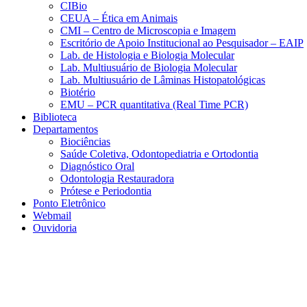
CIBio
CEUA – Ética em Animais
CMI – Centro de Microscopia e Imagem
Escritório de Apoio Institucional ao Pesquisador – EAIP
Lab. de Histologia e Biologia Molecular
Lab. Multiusuário de Biologia Molecular
Lab. Multiusuário de Lâminas Histopatológicas
Biotério
EMU – PCR quantitativa (Real Time PCR)
Biblioteca
Departamentos
Biociências
Saúde Coletiva, Odontopediatria e Ortodontia
Diagnóstico Oral
Odontologia Restauradora
Prótese e Periodontia
Ponto Eletrônico
Webmail
Ouvidoria
Aumentar fonte