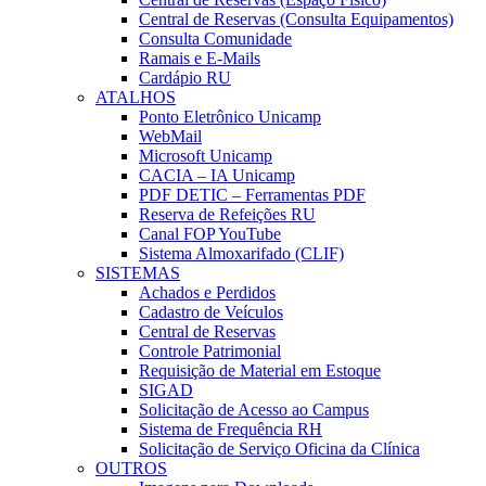
Central de Reservas (Consulta Equipamentos)
Consulta Comunidade
Ramais e E-Mails
Cardápio RU
ATALHOS
Ponto Eletrônico Unicamp
WebMail
Microsoft Unicamp
CACIA – IA Unicamp
PDF DETIC – Ferramentas PDF
Reserva de Refeições RU
Canal FOP YouTube
Sistema Almoxarifado (CLIF)
SISTEMAS
Achados e Perdidos
Cadastro de Veículos
Central de Reservas
Controle Patrimonial
Requisição de Material em Estoque
SIGAD
Solicitação de Acesso ao Campus
Sistema de Frequência RH
Solicitação de Serviço Oficina da Clínica
OUTROS