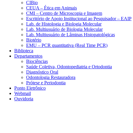
CIBio
CEUA – Ética em Animais
CMI – Centro de Microscopia e Imagem
Escritório de Apoio Institucional ao Pesquisador – EAIP
Lab. de Histologia e Biologia Molecular
Lab. Multiusuário de Biologia Molecular
Lab. Multiusuário de Lâminas Histopatológicas
Biotério
EMU – PCR quantitativa (Real Time PCR)
Biblioteca
Departamentos
Biociências
Saúde Coletiva, Odontopediatria e Ortodontia
Diagnóstico Oral
Odontologia Restauradora
Prótese e Periodontia
Ponto Eletrônico
Webmail
Ouvidoria
Aumentar fonte