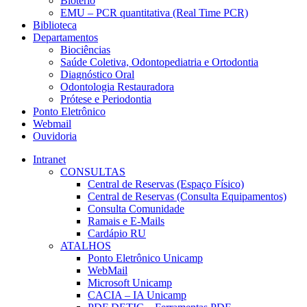
Biotério
EMU – PCR quantitativa (Real Time PCR)
Biblioteca
Departamentos
Biociências
Saúde Coletiva, Odontopediatria e Ortodontia
Diagnóstico Oral
Odontologia Restauradora
Prótese e Periodontia
Ponto Eletrônico
Webmail
Ouvidoria
Intranet
CONSULTAS
Central de Reservas (Espaço Físico)
Central de Reservas (Consulta Equipamentos)
Consulta Comunidade
Ramais e E-Mails
Cardápio RU
ATALHOS
Ponto Eletrônico Unicamp
WebMail
Microsoft Unicamp
CACIA – IA Unicamp