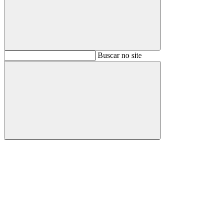
Buscar
Buscar no site
Buscar
Aumentar fonte
Diminuir fonte