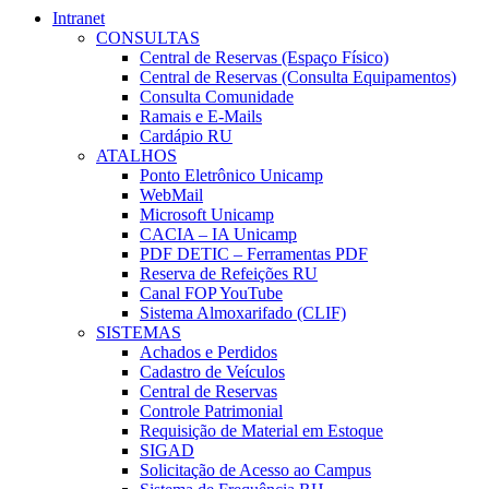
Intranet
CONSULTAS
Central de Reservas (Espaço Físico)
Central de Reservas (Consulta Equipamentos)
Consulta Comunidade
Ramais e E-Mails
Cardápio RU
ATALHOS
Ponto Eletrônico Unicamp
WebMail
Microsoft Unicamp
CACIA – IA Unicamp
PDF DETIC – Ferramentas PDF
Reserva de Refeições RU
Canal FOP YouTube
Sistema Almoxarifado (CLIF)
SISTEMAS
Achados e Perdidos
Cadastro de Veículos
Central de Reservas
Controle Patrimonial
Requisição de Material em Estoque
SIGAD
Solicitação de Acesso ao Campus