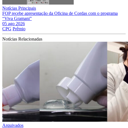
Notícias Principais
FOP recebe apresentação da Oficina de Cordas com o programa
“Viva Gramani”
05 ago 2026
CPG
Prêmio
Notícias Relacionadas
Arquivados