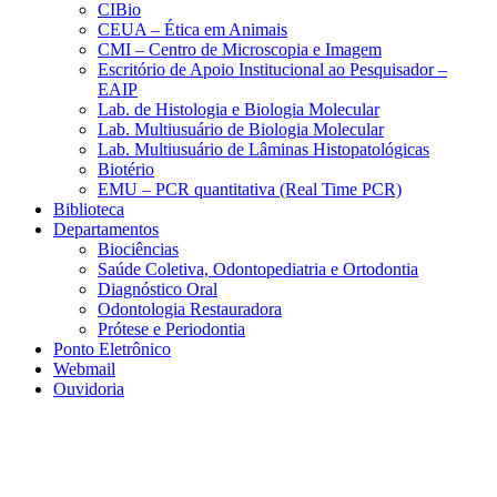
CIBio
CEUA – Ética em Animais
CMI – Centro de Microscopia e Imagem
Escritório de Apoio Institucional ao Pesquisador –
EAIP
Lab. de Histologia e Biologia Molecular
Lab. Multiusuário de Biologia Molecular
Lab. Multiusuário de Lâminas Histopatológicas
Biotério
EMU – PCR quantitativa (Real Time PCR)
Biblioteca
Departamentos
Biociências
Saúde Coletiva, Odontopediatria e Ortodontia
Diagnóstico Oral
Odontologia Restauradora
Prótese e Periodontia
Ponto Eletrônico
Webmail
Ouvidoria
Aumentar fonte