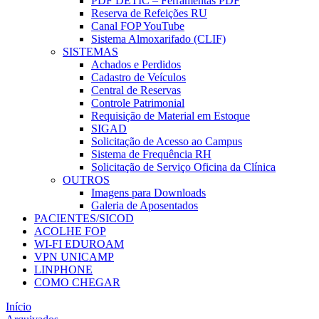
PDF DETIC – Ferramentas PDF
Reserva de Refeições RU
Canal FOP YouTube
Sistema Almoxarifado (CLIF)
SISTEMAS
Achados e Perdidos
Cadastro de Veículos
Central de Reservas
Controle Patrimonial
Requisição de Material em Estoque
SIGAD
Solicitação de Acesso ao Campus
Sistema de Frequência RH
Solicitação de Serviço Oficina da Clínica
OUTROS
Imagens para Downloads
Galeria de Aposentados
PACIENTES/SICOD
ACOLHE FOP
WI-FI EDUROAM
VPN UNICAMP
LINPHONE
COMO CHEGAR
Início