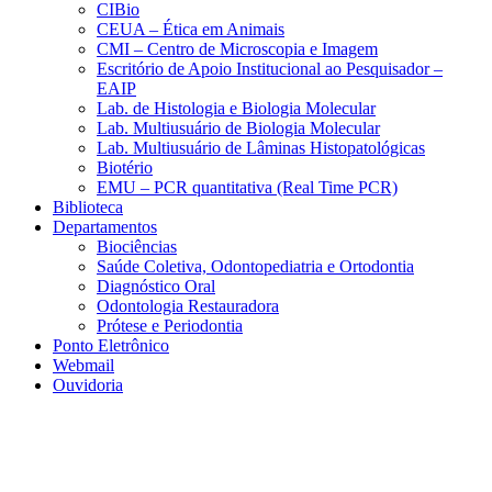
CIBio
CEUA – Ética em Animais
CMI – Centro de Microscopia e Imagem
Escritório de Apoio Institucional ao Pesquisador –
EAIP
Lab. de Histologia e Biologia Molecular
Lab. Multiusuário de Biologia Molecular
Lab. Multiusuário de Lâminas Histopatológicas
Biotério
EMU – PCR quantitativa (Real Time PCR)
Biblioteca
Departamentos
Biociências
Saúde Coletiva, Odontopediatria e Ortodontia
Diagnóstico Oral
Odontologia Restauradora
Prótese e Periodontia
Ponto Eletrônico
Webmail
Ouvidoria
Aumentar fonte