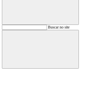
Buscar
Buscar no site
Buscar
Aumentar fonte
Diminuir fonte