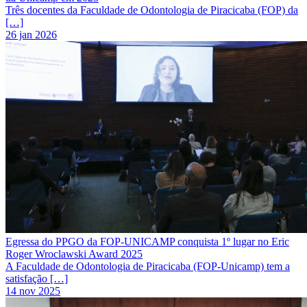
Três docentes da Faculdade de Odontologia de Piracicaba (FOP) da
[…]
26 jan 2026
Egressa do PPGO da FOP-UNICAMP conquista 1º lugar no Eric
Roger Wroclawski Award 2025
A Faculdade de Odontologia de Piracicaba (FOP-Unicamp) tem a
satisfação […]
14 nov 2025