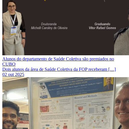
Alunos do departamento de Saúde Coletiva são premiados no
CUBO
Dois alunos da área de Saúde Coletiva da FOP receberam […]
02 out 2025