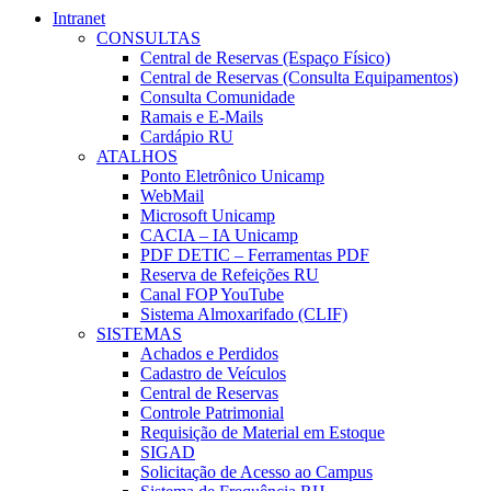
Intranet
CONSULTAS
Central de Reservas (Espaço Físico)
Central de Reservas (Consulta Equipamentos)
Consulta Comunidade
Ramais e E-Mails
Cardápio RU
ATALHOS
Ponto Eletrônico Unicamp
WebMail
Microsoft Unicamp
CACIA – IA Unicamp
PDF DETIC – Ferramentas PDF
Reserva de Refeições RU
Canal FOP YouTube
Sistema Almoxarifado (CLIF)
SISTEMAS
Achados e Perdidos
Cadastro de Veículos
Central de Reservas
Controle Patrimonial
Requisição de Material em Estoque
SIGAD
Solicitação de Acesso ao Campus