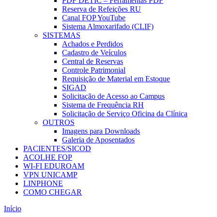
PDF DETIC – Ferramentas PDF
Reserva de Refeições RU
Canal FOP YouTube
Sistema Almoxarifado (CLIF)
SISTEMAS
Achados e Perdidos
Cadastro de Veículos
Central de Reservas
Controle Patrimonial
Requisição de Material em Estoque
SIGAD
Solicitação de Acesso ao Campus
Sistema de Frequência RH
Solicitação de Serviço Oficina da Clínica
OUTROS
Imagens para Downloads
Galeria de Aposentados
PACIENTES/SICOD
ACOLHE FOP
WI-FI EDUROAM
VPN UNICAMP
LINPHONE
COMO CHEGAR
Início