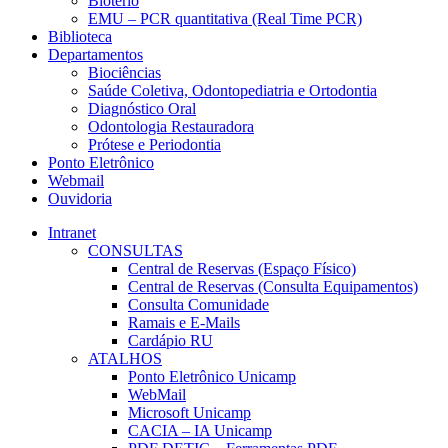
Biotério
EMU – PCR quantitativa (Real Time PCR)
Biblioteca
Departamentos
Biociências
Saúde Coletiva, Odontopediatria e Ortodontia
Diagnóstico Oral
Odontologia Restauradora
Prótese e Periodontia
Ponto Eletrônico
Webmail
Ouvidoria
Intranet
CONSULTAS
Central de Reservas (Espaço Físico)
Central de Reservas (Consulta Equipamentos)
Consulta Comunidade
Ramais e E-Mails
Cardápio RU
ATALHOS
Ponto Eletrônico Unicamp
WebMail
Microsoft Unicamp
CACIA – IA Unicamp