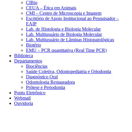
CIBio
CEUA – Ética em Animais
CMI – Centro de Microscopia e Imagem
Escritório de Apoio Institucional ao Pesquisador –
EAIP
Lab. de Histologia e Biologia Molecular
Lab. Multiusuário de Biologia Molecular
Lab. Multiusuário de Lâminas Histopatológicas
Biotério
EMU – PCR quantitativa (Real Time PCR)
Biblioteca
Departamentos
Biociências
Saúde Coletiva, Odontopediatria e Ortodontia
Diagnóstico Oral
Odontologia Restauradora
Prótese e Periodontia
Ponto Eletrônico
Webmail
Ouvidoria
Aumentar fonte