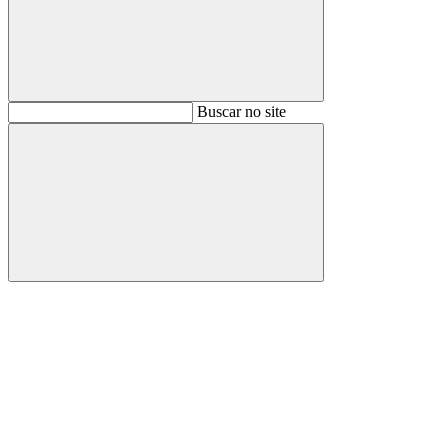
Buscar
Buscar no site
Buscar
Aumentar fonte
Diminuir fonte