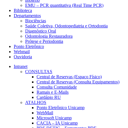
Biotério
EMU – PCR quantitativa (Real Time PCR)
Biblioteca
Departamentos
Biociências
Saúde Coletiva, Odontopediatria e Ortodontia
Diagnóstico Oral
Odontologia Restauradora
Prótese e Periodontia
Ponto Eletrônico
Webmail
Ouvidoria
Intranet
CONSULTAS
Central de Reservas (Espaço Físico)
Central de Reservas (Consulta Equipamentos)
Consulta Comunidade
Ramais e E-Mails
Cardápio RU
ATALHOS
Ponto Eletrônico Unicamp
WebMail
Microsoft Unicamp
CACIA – IA Unicamp