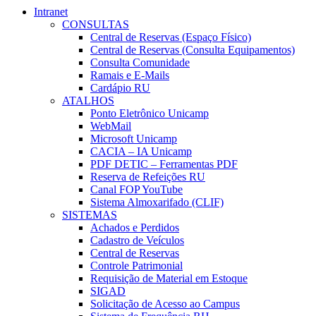
Intranet
CONSULTAS
Central de Reservas (Espaço Físico)
Central de Reservas (Consulta Equipamentos)
Consulta Comunidade
Ramais e E-Mails
Cardápio RU
ATALHOS
Ponto Eletrônico Unicamp
WebMail
Microsoft Unicamp
CACIA – IA Unicamp
PDF DETIC – Ferramentas PDF
Reserva de Refeições RU
Canal FOP YouTube
Sistema Almoxarifado (CLIF)
SISTEMAS
Achados e Perdidos
Cadastro de Veículos
Central de Reservas
Controle Patrimonial
Requisição de Material em Estoque
SIGAD
Solicitação de Acesso ao Campus