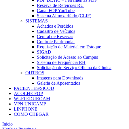
PDF DETIC – Ferramentas PDF
Reserva de Refeições RU
Canal FOP YouTube
Sistema Almoxarifado (CLIF)
SISTEMAS
Achados e Perdidos
Cadastro de Veículos
Central de Reservas
Controle Patrimonial
Requisição de Material em Estoque
SIGAD
Solicitação de Acesso ao Campus
Sistema de Frequência RH
Solicitação de Serviço Oficina da Clínica
OUTROS
Imagens para Downloads
Galeria de Aposentados
PACIENTES/SICOD
ACOLHE FOP
WI-FI EDUROAM
VPN UNICAMP
LINPHONE
COMO CHEGAR
Início