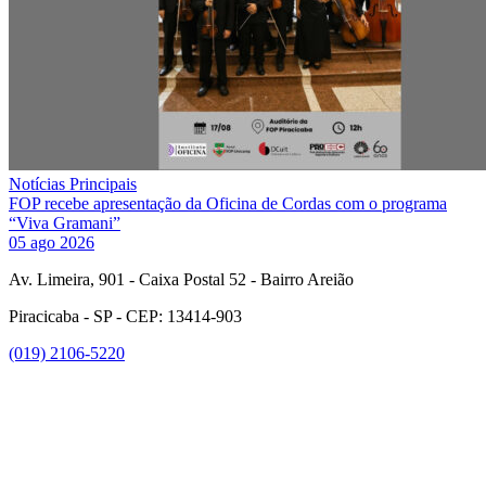
Notícias Principais
FOP recebe apresentação da Oficina de Cordas com o programa
“Viva Gramani”
05 ago 2026
Av. Limeira, 901 - Caixa Postal 52 - Bairro Areião
Piracicaba - SP - CEP: 13414-903
(019) 2106-5220
Link para o Facebook