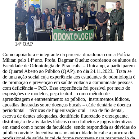
14º QAP
Como apoiadora e integrante da parceria duradoura com a Polícia
Militar, pelo 14º ano, Profa. Dagmar Queluz coordenou os alunos da
Faculdade de Odontologia de Piracicaba – Unicamp, a participarem
do Quartel Aberto ao Público (QAP), no dia 24.11.2023
.
Trata-se
de uma ação social cuja experiência aos estudantes de odontologia é
de promoção e prevenção em saúde voltada a comunidade pessoas
com deficiência – PcD. Essa experiência foi possível por meio de
exposições de modelos, peça teatral – como método de
aprendizagem e entretenimento ao público, instrumentos lúdicos,
apostilas ilustradas sobre doenças bucais – cárie dentária e doença
periodontal – técnicas de higienização oral – uso de fio dental,
escova de dentes adequadas, dentifrício fluoretado e enxaguante,
distribuição de atividades lúdicas como folhetos e jogos interativos –
em stand com o nome da faculdade, sendo respondida as dúvidas do
público ouvinte. Incentivamos ao autocuidado bucal e a procura do
profissional de saúde bucal de forma recorrente para manutenção da