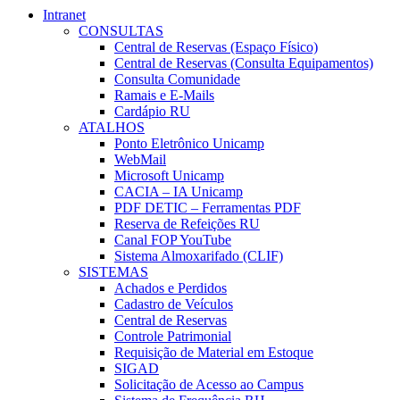
Intranet
CONSULTAS
Central de Reservas (Espaço Físico)
Central de Reservas (Consulta Equipamentos)
Consulta Comunidade
Ramais e E-Mails
Cardápio RU
ATALHOS
Ponto Eletrônico Unicamp
WebMail
Microsoft Unicamp
CACIA – IA Unicamp
PDF DETIC – Ferramentas PDF
Reserva de Refeições RU
Canal FOP YouTube
Sistema Almoxarifado (CLIF)
SISTEMAS
Achados e Perdidos
Cadastro de Veículos
Central de Reservas
Controle Patrimonial
Requisição de Material em Estoque
SIGAD
Solicitação de Acesso ao Campus