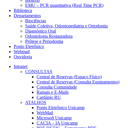
Biotério
EMU – PCR quantitativa (Real Time PCR)
Biblioteca
Departamentos
Biociências
Saúde Coletiva, Odontopediatria e Ortodontia
Diagnóstico Oral
Odontologia Restauradora
Prótese e Periodontia
Ponto Eletrônico
Webmail
Ouvidoria
Intranet
CONSULTAS
Central de Reservas (Espaço Físico)
Central de Reservas (Consulta Equipamentos)
Consulta Comunidade
Ramais e E-Mails
Cardápio RU
ATALHOS
Ponto Eletrônico Unicamp
WebMail
Microsoft Unicamp
CACIA – IA Unicamp