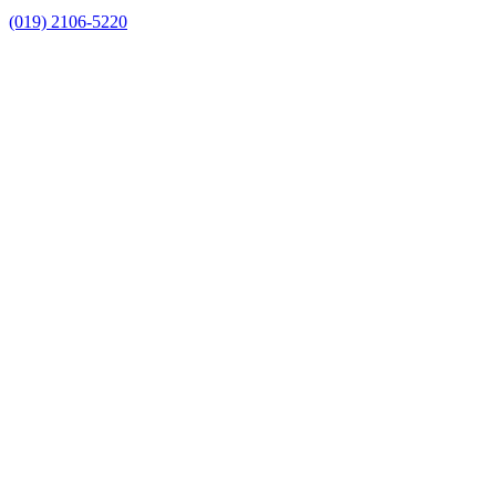
(019) 2106-5220
Link para o Facebook
Link para o Instagram
Link para o Youtube