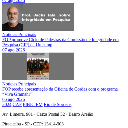
07 ago 2026
Notícias Principais
FOP promove Ciclo de Palestras da Comissão de Integridade em
Pesquisa (CIP) da Unicamp
07 ago 2026
Notícias Principais
FOP recebe apresentação da Oficina de Cordas com o programa
“Viva Gramani”
05 ago 2026
2024
CAF
PIBIC EM
Rio de Sorrisos
Av. Limeira, 901 - Caixa Postal 52 - Bairro Areião
Piracicaba - SP - CEP: 13414-903