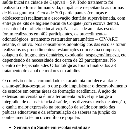
saúde bucal na cidade de Capivari – SP. Todo tratamento foi
realizado de forma humanizada, empática e respeitando as normas
de biossegurança. Cerca de 700 participantes (crianças e
adolescentes) realizaram a escovação dentária supervisionada, com
entrega de kits de higiene bucal da Colgate (com escova dental,
pasta dental e folheto educativo). Nas salas de aula das escolas
foram realizados em 402 participantes, os procedimentos
odontológicos: tratamento restaurador atraumático – CIV/ART,
selante, curativo. Nos consultórios odontológicos das escolas foram
realizados os procedimentos: restaurações com resina composta,
colagem de fragmentos dentários, exodontia, raspagem/limpeza, etc.,
dependendo da necessidade dos cerca de 23 participantes. No
Centro de Especialidades Odontológicas foram finalizados 28
tratamento de canal de molares em adultos.
O convívio entre a comunidade e a academia fortalece a tríade
ensino-prática-pesquisa, o que pode impulsionar o desenvolvimento
de estudos em outras áreas de formação acadêmica. A ação de
extensão universitária é uma ferramenta factível que tange a
integralidade da assistência à saúde, nos diversos níveis de atenção,
e ganha maior expressão na promoção da saúde por meio das
práticas educativas e da reformulação de saberes na junção do
conhecimento técnico-científico e popular.
Semana da Saúde em escolas estaduais