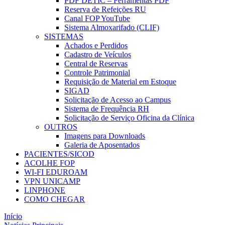
PDF DETIC – Ferramentas PDF
Reserva de Refeições RU
Canal FOP YouTube
Sistema Almoxarifado (CLIF)
SISTEMAS
Achados e Perdidos
Cadastro de Veículos
Central de Reservas
Controle Patrimonial
Requisição de Material em Estoque
SIGAD
Solicitação de Acesso ao Campus
Sistema de Frequência RH
Solicitação de Serviço Oficina da Clínica
OUTROS
Imagens para Downloads
Galeria de Aposentados
PACIENTES/SICOD
ACOLHE FOP
WI-FI EDUROAM
VPN UNICAMP
LINPHONE
COMO CHEGAR
Início