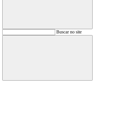
Buscar
Buscar no site
Buscar
Aumentar fonte
Diminuir fonte