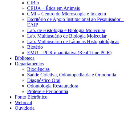
CIBio
CEUA – Ética em Animais
CMI – Centro de Microscopia e Imagem
Escritório de Apoio Institucional ao Pesquisador –
EAIP
Lab. de Histologia e Biologia Molecular
Lab. Multiusuário de Biologia Molecular
Lab. Multiusuário de Lâminas Histopatológicas
Biotério
EMU – PCR quantitativa (Real Time PCR)
Biblioteca
Departamentos
Biociências
Saúde Coletiva, Odontopediatria e Ortodontia
Diagnóstico Oral
Odontologia Restauradora
Prótese e Periodontia
Ponto Eletrônico
Webmail
Ouvidoria
Aumentar fonte