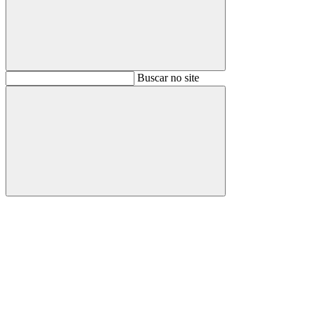
Buscar
Buscar no site
Buscar
Aumentar fonte
Diminuir fonte