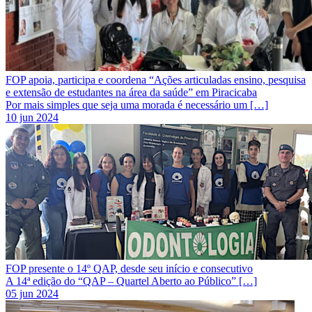
FOP apoia, participa e coordena “Ações articuladas ensino, pesquisa
e extensão de estudantes na área da saúde” em Piracicaba
Por mais simples que seja uma morada é necessário um […]
10 jun 2024
FOP presente o 14º QAP, desde seu início e consecutivo
A 14ª edição do “QAP – Quartel Aberto ao Público” […]
05 jun 2024