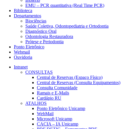
Biotério
EMU – PCR quantitativa (Real Time PCR)
Biblioteca
Departamentos
Biociências
Saúde Coletiva, Odontopediatria e Ortodontia
Diagnóstico Oral
Odontologia Restauradora
Prótese e Periodontia
Ponto Eletrônico
Webmail
Ouvidoria
Intranet
CONSULTAS
Central de Reservas (Espaço Físico)
Central de Reservas (Consulta Equipamentos)
Consulta Comunidade
Ramais e E-Mails
Cardápio RU
ATALHOS
Ponto Eletrônico Unicamp
WebMail
Microsoft Unicamp
CACIA – IA Unicamp