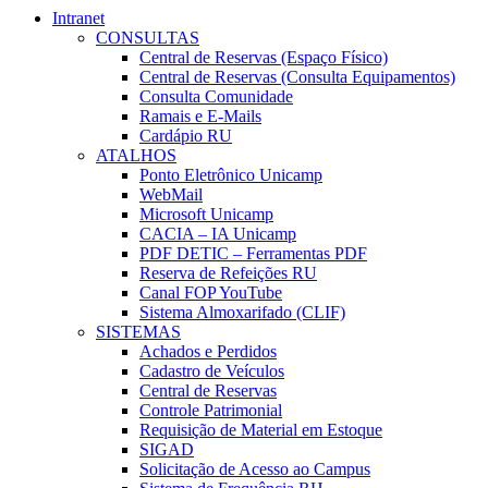
Intranet
CONSULTAS
Central de Reservas (Espaço Físico)
Central de Reservas (Consulta Equipamentos)
Consulta Comunidade
Ramais e E-Mails
Cardápio RU
ATALHOS
Ponto Eletrônico Unicamp
WebMail
Microsoft Unicamp
CACIA – IA Unicamp
PDF DETIC – Ferramentas PDF
Reserva de Refeições RU
Canal FOP YouTube
Sistema Almoxarifado (CLIF)
SISTEMAS
Achados e Perdidos
Cadastro de Veículos
Central de Reservas
Controle Patrimonial
Requisição de Material em Estoque
SIGAD
Solicitação de Acesso ao Campus