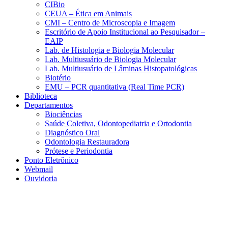
CIBio
CEUA – Ética em Animais
CMI – Centro de Microscopia e Imagem
Escritório de Apoio Institucional ao Pesquisador –
EAIP
Lab. de Histologia e Biologia Molecular
Lab. Multiusuário de Biologia Molecular
Lab. Multiusuário de Lâminas Histopatológicas
Biotério
EMU – PCR quantitativa (Real Time PCR)
Biblioteca
Departamentos
Biociências
Saúde Coletiva, Odontopediatria e Ortodontia
Diagnóstico Oral
Odontologia Restauradora
Prótese e Periodontia
Ponto Eletrônico
Webmail
Ouvidoria
Aumentar fonte