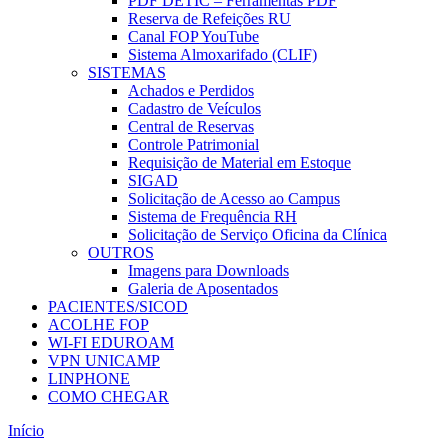
PDF DETIC – Ferramentas PDF
Reserva de Refeições RU
Canal FOP YouTube
Sistema Almoxarifado (CLIF)
SISTEMAS
Achados e Perdidos
Cadastro de Veículos
Central de Reservas
Controle Patrimonial
Requisição de Material em Estoque
SIGAD
Solicitação de Acesso ao Campus
Sistema de Frequência RH
Solicitação de Serviço Oficina da Clínica
OUTROS
Imagens para Downloads
Galeria de Aposentados
PACIENTES/SICOD
ACOLHE FOP
WI-FI EDUROAM
VPN UNICAMP
LINPHONE
COMO CHEGAR
Início