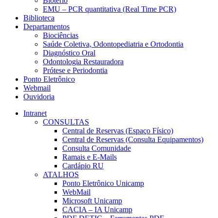
Biotério
EMU – PCR quantitativa (Real Time PCR)
Biblioteca
Departamentos
Biociências
Saúde Coletiva, Odontopediatria e Ortodontia
Diagnóstico Oral
Odontologia Restauradora
Prótese e Periodontia
Ponto Eletrônico
Webmail
Ouvidoria
Intranet
CONSULTAS
Central de Reservas (Espaço Físico)
Central de Reservas (Consulta Equipamentos)
Consulta Comunidade
Ramais e E-Mails
Cardápio RU
ATALHOS
Ponto Eletrônico Unicamp
WebMail
Microsoft Unicamp
CACIA – IA Unicamp