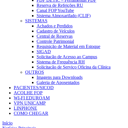
PDF DETIC – Ferramentas PDF
Reserva de Refeições RU
Canal FOP YouTube
Sistema Almoxarifado (CLIF)
SISTEMAS
Achados e Perdidos
Cadastro de Veículos
Central de Reservas
Controle Patrimonial
Requisição de Material em Estoque
SIGAD
Solicitação de Acesso ao Campus
Sistema de Frequência RH
Solicitação de Serviço Oficina da Clínica
OUTROS
Imagens para Downloads
Galeria de Aposentados
PACIENTES/SICOD
ACOLHE FOP
WI-FI EDUROAM
VPN UNICAMP
LINPHONE
COMO CHEGAR
Início