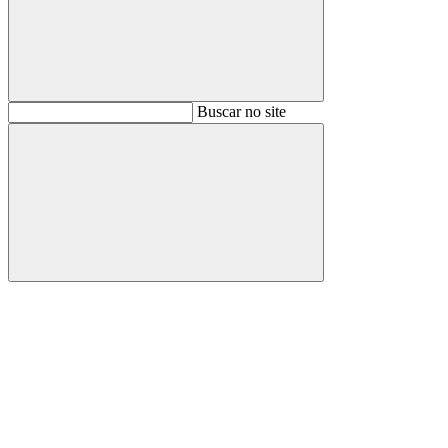
Buscar
Buscar no site
Buscar
Aumentar fonte
Diminuir fonte