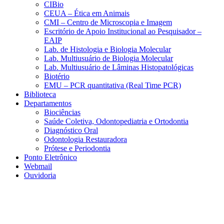
CIBio
CEUA – Ética em Animais
CMI – Centro de Microscopia e Imagem
Escritório de Apoio Institucional ao Pesquisador –
EAIP
Lab. de Histologia e Biologia Molecular
Lab. Multiusuário de Biologia Molecular
Lab. Multiusuário de Lâminas Histopatológicas
Biotério
EMU – PCR quantitativa (Real Time PCR)
Biblioteca
Departamentos
Biociências
Saúde Coletiva, Odontopediatria e Ortodontia
Diagnóstico Oral
Odontologia Restauradora
Prótese e Periodontia
Ponto Eletrônico
Webmail
Ouvidoria
Aumentar fonte