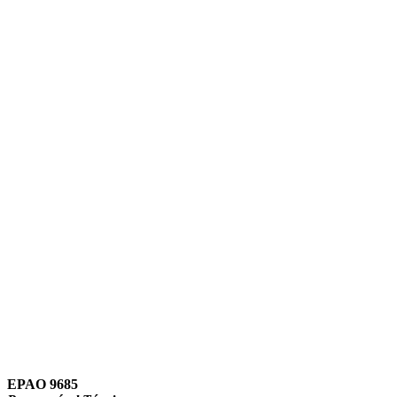
Link para o Instagram
Link para o Youtube
EPAO 9685