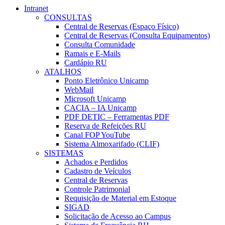
Intranet
CONSULTAS
Central de Reservas (Espaço Físico)
Central de Reservas (Consulta Equipamentos)
Consulta Comunidade
Ramais e E-Mails
Cardápio RU
ATALHOS
Ponto Eletrônico Unicamp
WebMail
Microsoft Unicamp
CACIA – IA Unicamp
PDF DETIC – Ferramentas PDF
Reserva de Refeições RU
Canal FOP YouTube
Sistema Almoxarifado (CLIF)
SISTEMAS
Achados e Perdidos
Cadastro de Veículos
Central de Reservas
Controle Patrimonial
Requisição de Material em Estoque
SIGAD
Solicitação de Acesso ao Campus