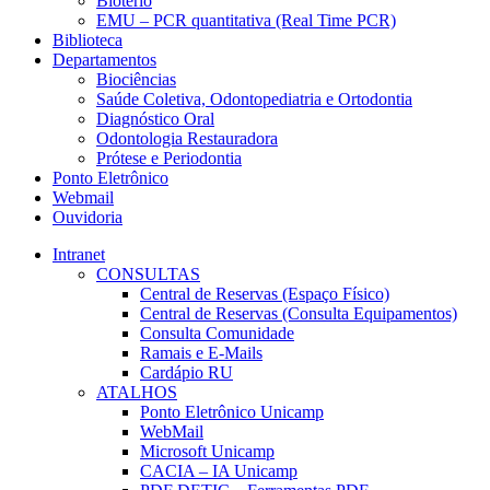
Biotério
EMU – PCR quantitativa (Real Time PCR)
Biblioteca
Departamentos
Biociências
Saúde Coletiva, Odontopediatria e Ortodontia
Diagnóstico Oral
Odontologia Restauradora
Prótese e Periodontia
Ponto Eletrônico
Webmail
Ouvidoria
Intranet
CONSULTAS
Central de Reservas (Espaço Físico)
Central de Reservas (Consulta Equipamentos)
Consulta Comunidade
Ramais e E-Mails
Cardápio RU
ATALHOS
Ponto Eletrônico Unicamp
WebMail
Microsoft Unicamp
CACIA – IA Unicamp