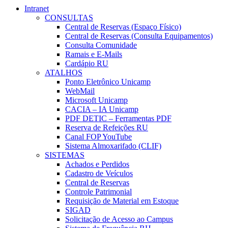
Intranet
CONSULTAS
Central de Reservas (Espaço Físico)
Central de Reservas (Consulta Equipamentos)
Consulta Comunidade
Ramais e E-Mails
Cardápio RU
ATALHOS
Ponto Eletrônico Unicamp
WebMail
Microsoft Unicamp
CACIA – IA Unicamp
PDF DETIC – Ferramentas PDF
Reserva de Refeições RU
Canal FOP YouTube
Sistema Almoxarifado (CLIF)
SISTEMAS
Achados e Perdidos
Cadastro de Veículos
Central de Reservas
Controle Patrimonial
Requisição de Material em Estoque
SIGAD
Solicitação de Acesso ao Campus