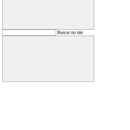
Buscar
Buscar no site
Buscar
Aumentar fonte
Diminuir fonte