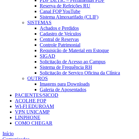
PDF DETIC – Ferramentas PDF
Reserva de Refeições RU
Canal FOP YouTube
Sistema Almoxarifado (CLIF)
SISTEMAS
Achados e Perdidos
Cadastro de Veículos
Central de Reservas
Controle Patrimonial
Requisição de Material em Estoque
SIGAD
Solicitação de Acesso ao Campus
Sistema de Frequência RH
Solicitação de Serviço Oficina da Clínica
OUTROS
Imagens para Downloads
Galeria de Aposentados
PACIENTES/SICOD
ACOLHE FOP
WI-FI EDUROAM
VPN UNICAMP
LINPHONE
COMO CHEGAR
Início