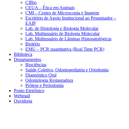
CIBio
CEUA – Ética em Animais
CMI – Centro de Microscopia e Imagem
Escritório de Apoio Institucional ao Pesquisador –
EAIP
Lab. de Histologia e Biologia Molecular
Lab. Multiusuário de Biologia Molecular
Lab. Multiusuário de Lâminas Histopatológicas
Biotério
EMU – PCR quantitativa (Real Time PCR)
Biblioteca
Departamentos
Biociências
Saúde Coletiva, Odontopediatria e Ortodontia
Diagnóstico Oral
Odontologia Restauradora
Prótese e Periodontia
Ponto Eletrônico
Webmail
Ouvidoria
Aumentar fonte