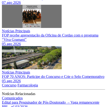
07 ago 2026
Notícias Principais
FOP recebe apresentação da Oficina de Cordas com o programa
“Viva Gramani”
05 ago 2026
Notícias Principais
FOP 70 ANOS: Participe do Concurso e Crie o Selo Comemorativo
05 ago 2026
Concurso
Farmacologia
Notícias Relacionadas
Comunicados
Edital para Pesquisador de Pós-Doutorado – Vaga remanescente
PPI – nº 03/2026