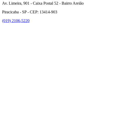
Av. Limeira, 901 - Caixa Postal 52 - Bairro Areião
Piracicaba - SP - CEP: 13414-903
(019) 2106-5220
Link para o Facebook
Link para o Instagram
Link para o Youtube