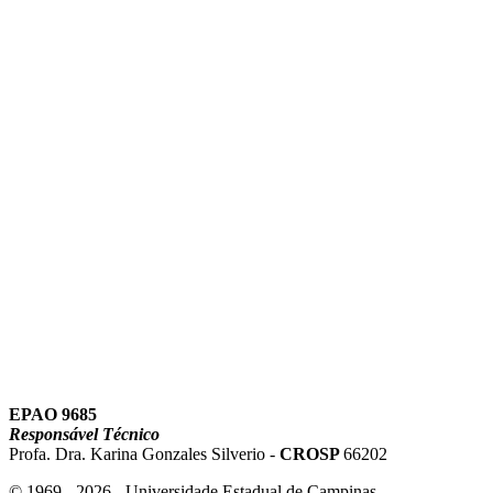
Link para o Instagram
Link para o Youtube
EPAO 9685
Responsável Técnico
Profa. Dra. Karina Gonzales Silverio -
CROSP
66202
© 1969 - 2026 - Universidade Estadual de Campinas