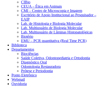
CIBio
CEUA – Ética em Animais
CMI – Centro de Microscopia e Imagem
Escritório de Apoio Institucional ao Pesquisador –
EAIP
Lab. de Histologia e Biologia Molecular
Lab. Multiusuário de Biologia Molecular
Lab. Multiusuário de Lâminas Histopatológicas
Biotério
EMU – PCR quantitativa (Real Time PCR)
Biblioteca
Departamentos
Biociências
Saúde Coletiva, Odontopediatria e Ortodontia
Diagnóstico Oral
Odontologia Restauradora
Prótese e Periodontia
Ponto Eletrônico
Webmail
Ouvidoria
Aumentar fonte