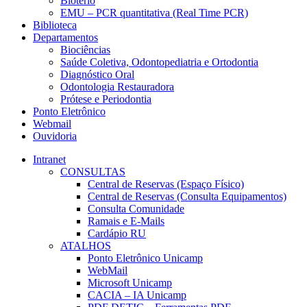
Biotério
EMU – PCR quantitativa (Real Time PCR)
Biblioteca
Departamentos
Biociências
Saúde Coletiva, Odontopediatria e Ortodontia
Diagnóstico Oral
Odontologia Restauradora
Prótese e Periodontia
Ponto Eletrônico
Webmail
Ouvidoria
Intranet
CONSULTAS
Central de Reservas (Espaço Físico)
Central de Reservas (Consulta Equipamentos)
Consulta Comunidade
Ramais e E-Mails
Cardápio RU
ATALHOS
Ponto Eletrônico Unicamp
WebMail
Microsoft Unicamp
CACIA – IA Unicamp