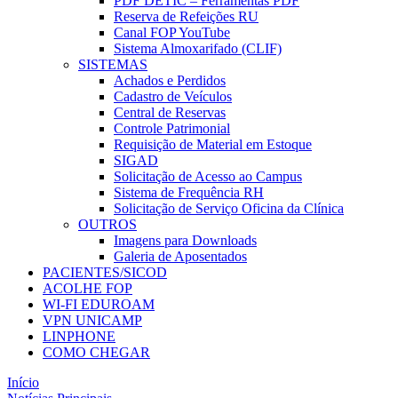
PDF DETIC – Ferramentas PDF
Reserva de Refeições RU
Canal FOP YouTube
Sistema Almoxarifado (CLIF)
SISTEMAS
Achados e Perdidos
Cadastro de Veículos
Central de Reservas
Controle Patrimonial
Requisição de Material em Estoque
SIGAD
Solicitação de Acesso ao Campus
Sistema de Frequência RH
Solicitação de Serviço Oficina da Clínica
OUTROS
Imagens para Downloads
Galeria de Aposentados
PACIENTES/SICOD
ACOLHE FOP
WI-FI EDUROAM
VPN UNICAMP
LINPHONE
COMO CHEGAR
Início