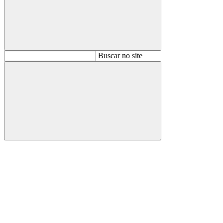
Buscar
Buscar no site
Buscar
Aumentar fonte
Diminuir fonte