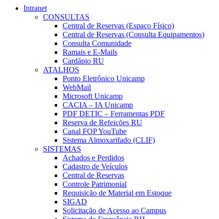
Intranet
CONSULTAS
Central de Reservas (Espaço Físico)
Central de Reservas (Consulta Equipamentos)
Consulta Comunidade
Ramais e E-Mails
Cardápio RU
ATALHOS
Ponto Eletrônico Unicamp
WebMail
Microsoft Unicamp
CACIA – IA Unicamp
PDF DETIC – Ferramentas PDF
Reserva de Refeições RU
Canal FOP YouTube
Sistema Almoxarifado (CLIF)
SISTEMAS
Achados e Perdidos
Cadastro de Veículos
Central de Reservas
Controle Patrimonial
Requisição de Material em Estoque
SIGAD
Solicitação de Acesso ao Campus