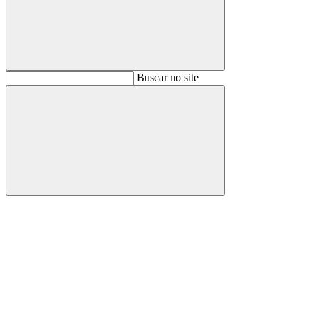
Buscar
Buscar no site
Buscar
Aumentar fonte
Diminuir fonte