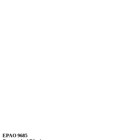
Link para o Instagram
Link para o Youtube
EPAO 9685