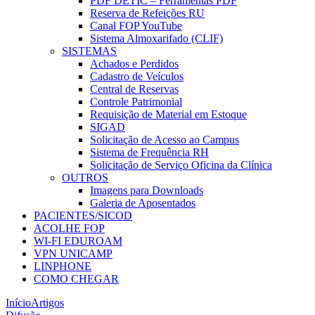
PDF DETIC – Ferramentas PDF
Reserva de Refeições RU
Canal FOP YouTube
Sistema Almoxarifado (CLIF)
SISTEMAS
Achados e Perdidos
Cadastro de Veículos
Central de Reservas
Controle Patrimonial
Requisição de Material em Estoque
SIGAD
Solicitação de Acesso ao Campus
Sistema de Frequência RH
Solicitação de Serviço Oficina da Clínica
OUTROS
Imagens para Downloads
Galeria de Aposentados
PACIENTES/SICOD
ACOLHE FOP
WI-FI EDUROAM
VPN UNICAMP
LINPHONE
COMO CHEGAR
Início
Artigos