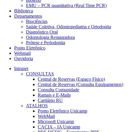
Biotério
EMU – PCR quantitativa (Real Time PCR)
Biblioteca
Departamentos
Biociências
Saúde Coletiva, Odontopediatria e Ortodontia
Diagnóstico Oral
Odontologia Restauradora
Prótese e Periodontia
Ponto Eletrônico
Webmail
Ouvidoria
Intranet
CONSULTAS
Central de Reservas (Espaço Físico)
Central de Reservas (Consulta Equipamentos)
Consulta Comunidade
Ramais e E-Mails
Cardápio RU
ATALHOS
Ponto Eletrônico Unicamp
WebMail
Microsoft Unicamp
CACIA – IA Unicamp