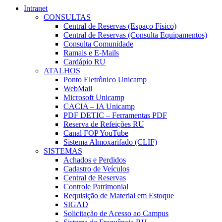
Intranet
CONSULTAS
Central de Reservas (Espaço Físico)
Central de Reservas (Consulta Equipamentos)
Consulta Comunidade
Ramais e E-Mails
Cardápio RU
ATALHOS
Ponto Eletrônico Unicamp
WebMail
Microsoft Unicamp
CACIA – IA Unicamp
PDF DETIC – Ferramentas PDF
Reserva de Refeições RU
Canal FOP YouTube
Sistema Almoxarifado (CLIF)
SISTEMAS
Achados e Perdidos
Cadastro de Veículos
Central de Reservas
Controle Patrimonial
Requisição de Material em Estoque
SIGAD
Solicitação de Acesso ao Campus