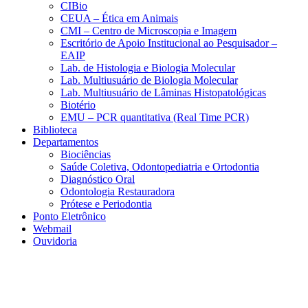
CIBio
CEUA – Ética em Animais
CMI – Centro de Microscopia e Imagem
Escritório de Apoio Institucional ao Pesquisador –
EAIP
Lab. de Histologia e Biologia Molecular
Lab. Multiusuário de Biologia Molecular
Lab. Multiusuário de Lâminas Histopatológicas
Biotério
EMU – PCR quantitativa (Real Time PCR)
Biblioteca
Departamentos
Biociências
Saúde Coletiva, Odontopediatria e Ortodontia
Diagnóstico Oral
Odontologia Restauradora
Prótese e Periodontia
Ponto Eletrônico
Webmail
Ouvidoria
Aumentar fonte