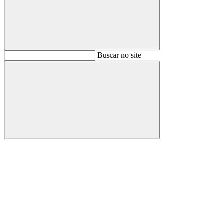
Buscar
Buscar no site
Buscar
Aumentar fonte
Diminuir fonte