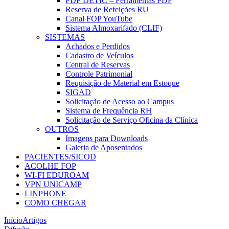
PDF DETIC – Ferramentas PDF
Reserva de Refeições RU
Canal FOP YouTube
Sistema Almoxarifado (CLIF)
SISTEMAS
Achados e Perdidos
Cadastro de Veículos
Central de Reservas
Controle Patrimonial
Requisição de Material em Estoque
SIGAD
Solicitação de Acesso ao Campus
Sistema de Frequência RH
Solicitação de Serviço Oficina da Clínica
OUTROS
Imagens para Downloads
Galeria de Aposentados
PACIENTES/SICOD
ACOLHE FOP
WI-FI EDUROAM
VPN UNICAMP
LINPHONE
COMO CHEGAR
Início
Artigos