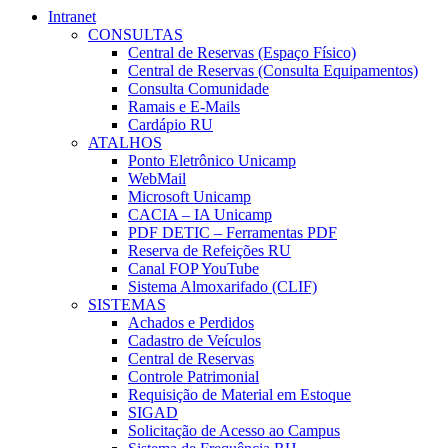
Intranet
CONSULTAS
Central de Reservas (Espaço Físico)
Central de Reservas (Consulta Equipamentos)
Consulta Comunidade
Ramais e E-Mails
Cardápio RU
ATALHOS
Ponto Eletrônico Unicamp
WebMail
Microsoft Unicamp
CACIA – IA Unicamp
PDF DETIC – Ferramentas PDF
Reserva de Refeições RU
Canal FOP YouTube
Sistema Almoxarifado (CLIF)
SISTEMAS
Achados e Perdidos
Cadastro de Veículos
Central de Reservas
Controle Patrimonial
Requisição de Material em Estoque
SIGAD
Solicitação de Acesso ao Campus