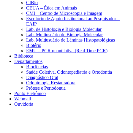
CIBio
CEUA – Ética em Animais
CMI – Centro de Microscopia e Imagem
Escritório de Apoio Institucional ao Pesquisador –
EAIP
Lab. de Histologia e Biologia Molecular
Lab. Multiusuário de Biologia Molecular
Lab. Multiusuário de Lâminas Histopatológicas
Biotério
EMU – PCR quantitativa (Real Time PCR)
Biblioteca
Departamentos
Biociências
Saúde Coletiva, Odontopediatria e Ortodontia
Diagnóstico Oral
Odontologia Restauradora
Prótese e Periodontia
Ponto Eletrônico
Webmail
Ouvidoria
Aumentar fonte