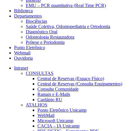
Biotério
EMU – PCR quantitativa (Real Time PCR)
Biblioteca
Departamentos
Biociências
Saúde Coletiva, Odontopediatria e Ortodontia
Diagnóstico Oral
Odontologia Restauradora
Prótese e Periodontia
Ponto Eletrônico
Webmail
Ouvidoria
Intranet
CONSULTAS
Central de Reservas (Espaço Físico)
Central de Reservas (Consulta Equipamentos)
Consulta Comunidade
Ramais e E-Mails
Cardápio RU
ATALHOS
Ponto Eletrônico Unicamp
WebMail
Microsoft Unicamp
CACIA – IA Unicamp