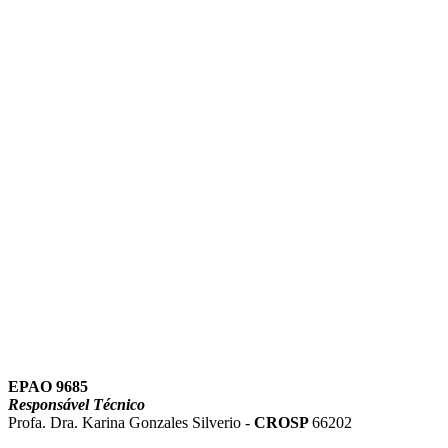
Link para o Instagram
Link para o Youtube
EPAO 9685
Responsável Técnico
Profa. Dra. Karina Gonzales Silverio -
CROSP
66202