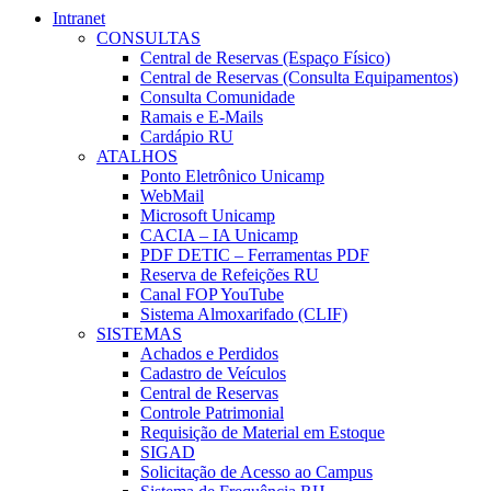
Intranet
CONSULTAS
Central de Reservas (Espaço Físico)
Central de Reservas (Consulta Equipamentos)
Consulta Comunidade
Ramais e E-Mails
Cardápio RU
ATALHOS
Ponto Eletrônico Unicamp
WebMail
Microsoft Unicamp
CACIA – IA Unicamp
PDF DETIC – Ferramentas PDF
Reserva de Refeições RU
Canal FOP YouTube
Sistema Almoxarifado (CLIF)
SISTEMAS
Achados e Perdidos
Cadastro de Veículos
Central de Reservas
Controle Patrimonial
Requisição de Material em Estoque
SIGAD
Solicitação de Acesso ao Campus