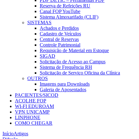
PDF DETIC – Ferramentas PDF
Reserva de Refeições RU
Canal FOP YouTube
Sistema Almoxarifado (CLIF)
SISTEMAS
Achados e Perdidos
Cadastro de Veículos
Central de Reservas
Controle Patrimonial
Requisição de Material em Estoque
SIGAD
Solicitação de Acesso ao Campus
Sistema de Frequência RH
Solicitação de Serviço Oficina da Clínica
OUTROS
Imagens para Downloads
Galeria de Aposentados
PACIENTES/SICOD
ACOLHE FOP
WI-FI EDUROAM
VPN UNICAMP
LINPHONE
COMO CHEGAR
Início
Artigos