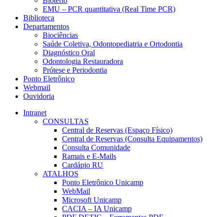
Biotério
EMU – PCR quantitativa (Real Time PCR)
Biblioteca
Departamentos
Biociências
Saúde Coletiva, Odontopediatria e Ortodontia
Diagnóstico Oral
Odontologia Restauradora
Prótese e Periodontia
Ponto Eletrônico
Webmail
Ouvidoria
Intranet
CONSULTAS
Central de Reservas (Espaço Físico)
Central de Reservas (Consulta Equipamentos)
Consulta Comunidade
Ramais e E-Mails
Cardápio RU
ATALHOS
Ponto Eletrônico Unicamp
WebMail
Microsoft Unicamp
CACIA – IA Unicamp