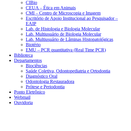
CIBio
CEUA – Ética em Animais
CMI – Centro de Microscopia e Imagem
Escritório de Apoio Institucional ao Pesquisador –
EAIP
Lab. de Histologia e Biologia Molecular
Lab. Multiusuário de Biologia Molecular
Lab. Multiusuário de Lâminas Histopatológicas
Biotério
EMU – PCR quantitativa (Real Time PCR)
Biblioteca
Departamentos
Biociências
Saúde Coletiva, Odontopediatria e Ortodontia
Diagnóstico Oral
Odontologia Restauradora
Prótese e Periodontia
Ponto Eletrônico
Webmail
Ouvidoria
Aumentar fonte