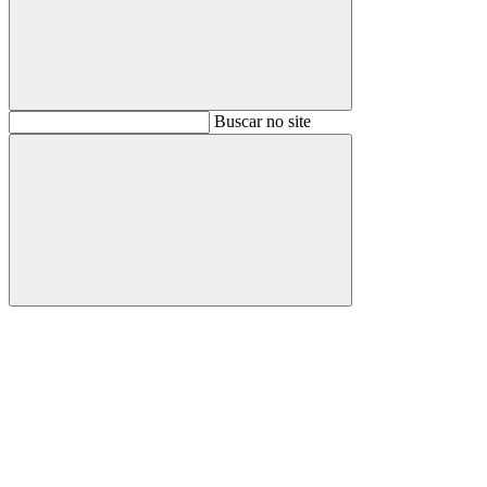
Buscar
Buscar no site
Buscar
Aumentar fonte
Diminuir fonte