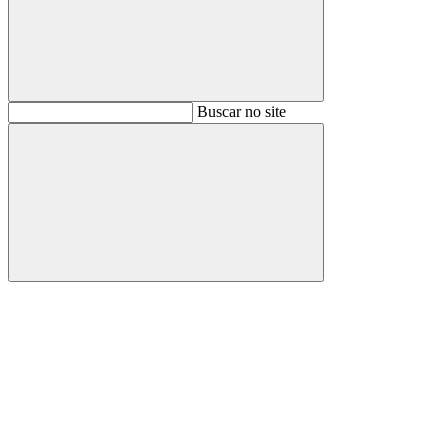
Buscar
Buscar no site
Buscar
Aumentar fonte
Diminuir fonte