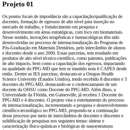
Projeto 01
Os pontos focais de importância são a capacitação/qualiﬁcação de
docentes, formação de egressos de alto nível para inserção no
mercado de trabalho, e fortalecimento em pesquisa e
desenvolvimento em áreas estratégicas, com foco em biomateriais.
Nesse sentido, inovações terapêuticas e farmacológicas têm sido
desenvolvidas no processo de internacionalização do Programa de
Pós-Graduação em Materiais Dentários, pelo intercâmbio de alunos
e docentes desde o ano 2000. Essas parcerias, tem resultado em
produtos de alto nível técnico-cientíﬁco, como patentes, publicações
de alto impacto, bem como a capacitação dos egressos, impactando
na qualidade do PPG-MD que tem se mantido nota 6 CAPES desde
então. Dentre as IES parceiras, destacam-se a Oregon Health
Science University (Estados Unidos), tendo recebido 8 discentes e 3
docentes do PPG-MD, destacando-se o credenciamanto de um
docente da OHSU como Docente do PPG-MD. Além disso, a
Universidade da Flórida, em Gainesville, já recebeu 1 Docente do
PPG-MD e 4 discentes. O projeto visa o estreitamento do processo
de internacionalização, incrementando a pesquisa e desenvolvimento
cientíﬁco-tecnológico no PPG-MD, propondo-se a continuação
desse processo por meio de intercâmbios de docentes e discentes e
solidiﬁcação de pesquisas nos seguintes temas: síntese e
caracterização físico-químicas e biológicas de nanoestruturas