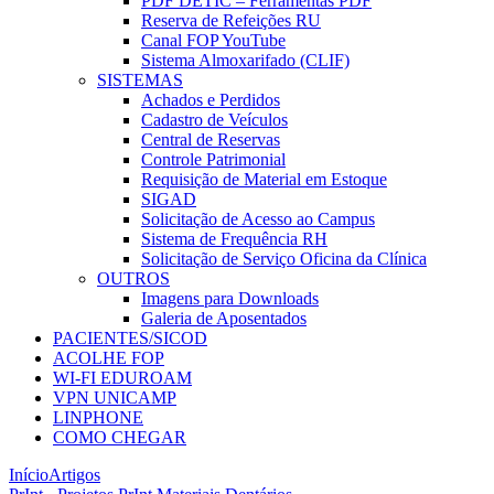
PDF DETIC – Ferramentas PDF
Reserva de Refeições RU
Canal FOP YouTube
Sistema Almoxarifado (CLIF)
SISTEMAS
Achados e Perdidos
Cadastro de Veículos
Central de Reservas
Controle Patrimonial
Requisição de Material em Estoque
SIGAD
Solicitação de Acesso ao Campus
Sistema de Frequência RH
Solicitação de Serviço Oficina da Clínica
OUTROS
Imagens para Downloads
Galeria de Aposentados
PACIENTES/SICOD
ACOLHE FOP
WI-FI EDUROAM
VPN UNICAMP
LINPHONE
COMO CHEGAR
Início
Artigos