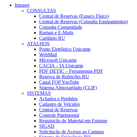
Intranet
CONSULTAS
Central de Reservas (Espaço Físico)
Central de Reservas (Consulta Equipamentos)
Consulta Comunidade
Ramais e E-Mails
Cardápio RU
ATALHOS
Ponto Eletrônico Unicamp
WebMail
Microsoft Unicamp
CACIA – IA Unicamp
PDF DETIC – Ferramentas PDF
Reserva de Refeições RU
Canal FOP YouTube
Sistema Almoxarifado (CLIF)
SISTEMAS
Achados e Perdidos
Cadastro de Veículos
Central de Reservas
Controle Patrimonial
Requisição de Material em Estoque
SIGAD
Solicitação de Acesso ao Campus