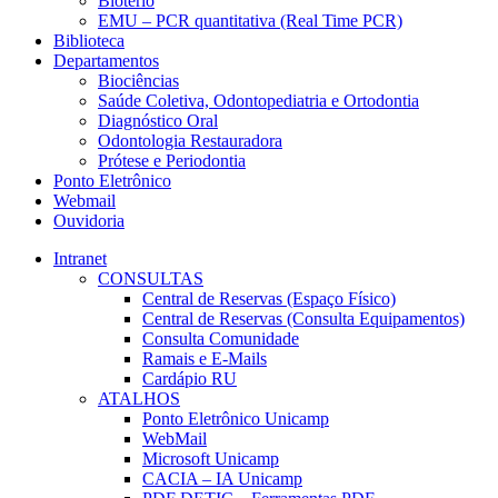
Biotério
EMU – PCR quantitativa (Real Time PCR)
Biblioteca
Departamentos
Biociências
Saúde Coletiva, Odontopediatria e Ortodontia
Diagnóstico Oral
Odontologia Restauradora
Prótese e Periodontia
Ponto Eletrônico
Webmail
Ouvidoria
Intranet
CONSULTAS
Central de Reservas (Espaço Físico)
Central de Reservas (Consulta Equipamentos)
Consulta Comunidade
Ramais e E-Mails
Cardápio RU
ATALHOS
Ponto Eletrônico Unicamp
WebMail
Microsoft Unicamp
CACIA – IA Unicamp