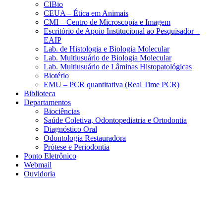
CIBio
CEUA – Ética em Animais
CMI – Centro de Microscopia e Imagem
Escritório de Apoio Institucional ao Pesquisador –
EAIP
Lab. de Histologia e Biologia Molecular
Lab. Multiusuário de Biologia Molecular
Lab. Multiusuário de Lâminas Histopatológicas
Biotério
EMU – PCR quantitativa (Real Time PCR)
Biblioteca
Departamentos
Biociências
Saúde Coletiva, Odontopediatria e Ortodontia
Diagnóstico Oral
Odontologia Restauradora
Prótese e Periodontia
Ponto Eletrônico
Webmail
Ouvidoria
Aumentar fonte