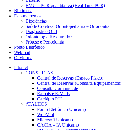
Biotério
EMU – PCR quantitativa (Real Time PCR)
Biblioteca
Departamentos
Biociências
Saúde Coletiva, Odontopediatria e Ortodontia
Diagnóstico Oral
Odontologia Restauradora
Prótese e Periodontia
Ponto Eletrônico
Webmail
Ouvidoria
Intranet
CONSULTAS
Central de Reservas (Espaço Físico)
Central de Reservas (Consulta Equipamentos)
Consulta Comunidade
Ramais e E-Mails
Cardápio RU
ATALHOS
Ponto Eletrônico Unicamp
WebMail
Microsoft Unicamp
CACIA – IA Unicamp