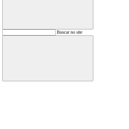
Buscar
Buscar no site
Buscar
Aumentar fonte
Diminuir fonte