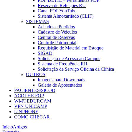
PDF DETIC – Ferramentas PDF
Reserva de Refeições RU
Canal FOP YouTube
Sistema Almoxarifado (CLIF)
SISTEMAS
Achados e Perdidos
Cadastro de Veículos
Central de Reservas
Controle Patrimonial
Requisição de Material em Estoque
SIGAD
Solicitação de Acesso ao Campus
Sistema de Frequência RH
Solicitação de Serviço Oficina da Clínica
OUTROS
Imagens para Downloads
Galeria de Aposentados
PACIENTES/SICOD
ACOLHE FOP
WI-FI EDUROAM
VPN UNICAMP
LINPHONE
COMO CHEGAR
Início
Artigos