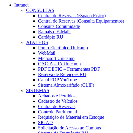
Intranet
CONSULTAS
Central de Reservas (Espaço Físico)
Central de Reservas (Consulta Equipamentos)
Consulta Comunidade
Ramais e E-Mails
Cardápio RU
ATALHOS
Ponto Eletrônico Unicamp
WebMail
Microsoft Unicamp
CACIA – IA Unicamp
PDF DETIC – Ferramentas PDF
Reserva de Refeições RU
Canal FOP YouTube
Sistema Almoxarifado (CLIF)
SISTEMAS
Achados e Perdidos
Cadastro de Veículos
Central de Reservas
Controle Patrimonial
Requisição de Material em Estoque
SIGAD
Solicitação de Acesso ao Campus