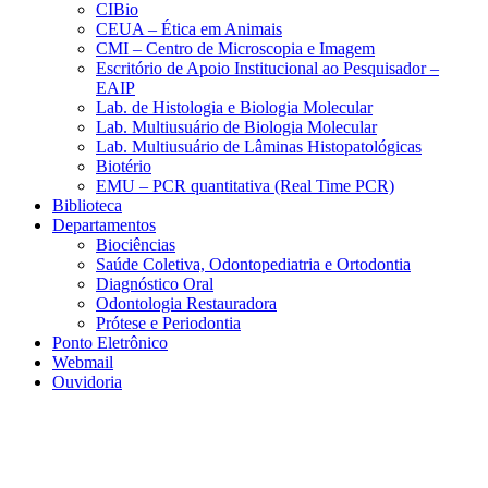
CIBio
CEUA – Ética em Animais
CMI – Centro de Microscopia e Imagem
Escritório de Apoio Institucional ao Pesquisador –
EAIP
Lab. de Histologia e Biologia Molecular
Lab. Multiusuário de Biologia Molecular
Lab. Multiusuário de Lâminas Histopatológicas
Biotério
EMU – PCR quantitativa (Real Time PCR)
Biblioteca
Departamentos
Biociências
Saúde Coletiva, Odontopediatria e Ortodontia
Diagnóstico Oral
Odontologia Restauradora
Prótese e Periodontia
Ponto Eletrônico
Webmail
Ouvidoria
Aumentar fonte