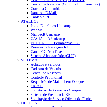
Central de Reservas (Consulta Equipamentos)
Consulta Comunidade
Ramais e E-Mails
Cardápio RU
ATALHOS
Ponto Eletrônico Unicamp
WebMail
Microsoft Unicamp
CACIA – IA Unicamp
PDF DETIC – Ferramentas PDF
Reserva de Refeições RU
Canal FOP YouTube
Sistema Almoxarifado (CLIF)
SISTEMAS
Achados e Perdidos
Cadastro de Veículos
Central de Reservas
Controle Patrimonial
Requisição de Material em Estoque
SIGAD
Solicitação de Acesso ao Campus
Sistema de Frequência RH
Solicitação de Serviço Oficina da Clínica
OUTROS