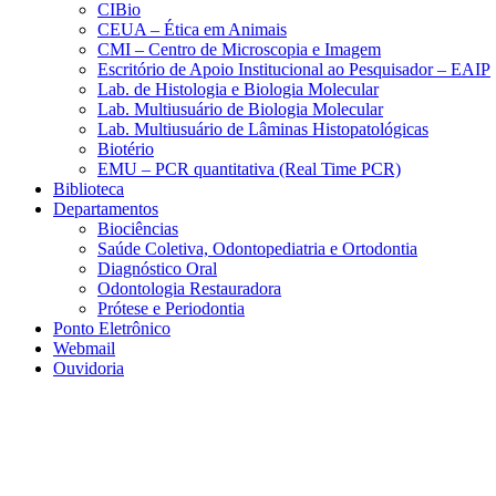
CIBio
CEUA – Ética em Animais
CMI – Centro de Microscopia e Imagem
Escritório de Apoio Institucional ao Pesquisador – EAIP
Lab. de Histologia e Biologia Molecular
Lab. Multiusuário de Biologia Molecular
Lab. Multiusuário de Lâminas Histopatológicas
Biotério
EMU – PCR quantitativa (Real Time PCR)
Biblioteca
Departamentos
Biociências
Saúde Coletiva, Odontopediatria e Ortodontia
Diagnóstico Oral
Odontologia Restauradora
Prótese e Periodontia
Ponto Eletrônico
Webmail
Ouvidoria
Aumentar fonte