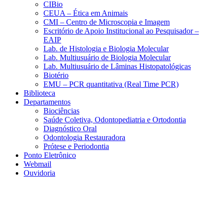
CIBio
CEUA – Ética em Animais
CMI – Centro de Microscopia e Imagem
Escritório de Apoio Institucional ao Pesquisador –
EAIP
Lab. de Histologia e Biologia Molecular
Lab. Multiusuário de Biologia Molecular
Lab. Multiusuário de Lâminas Histopatológicas
Biotério
EMU – PCR quantitativa (Real Time PCR)
Biblioteca
Departamentos
Biociências
Saúde Coletiva, Odontopediatria e Ortodontia
Diagnóstico Oral
Odontologia Restauradora
Prótese e Periodontia
Ponto Eletrônico
Webmail
Ouvidoria
Aumentar fonte