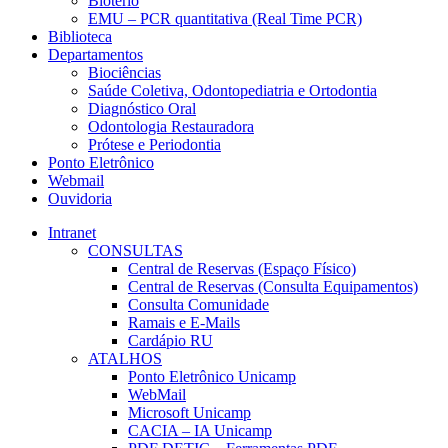
Biotério
EMU – PCR quantitativa (Real Time PCR)
Biblioteca
Departamentos
Biociências
Saúde Coletiva, Odontopediatria e Ortodontia
Diagnóstico Oral
Odontologia Restauradora
Prótese e Periodontia
Ponto Eletrônico
Webmail
Ouvidoria
Intranet
CONSULTAS
Central de Reservas (Espaço Físico)
Central de Reservas (Consulta Equipamentos)
Consulta Comunidade
Ramais e E-Mails
Cardápio RU
ATALHOS
Ponto Eletrônico Unicamp
WebMail
Microsoft Unicamp
CACIA – IA Unicamp