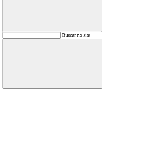
Buscar
Buscar no site
Buscar
Aumentar fonte
Diminuir fonte