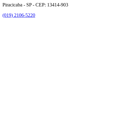
Piracicaba - SP - CEP: 13414-903
(019) 2106-5220
Link para o Facebook
Link para o Instagram
Link para o Youtube