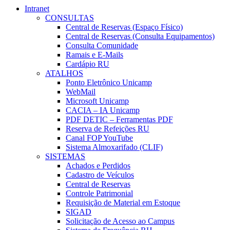
Intranet
CONSULTAS
Central de Reservas (Espaço Físico)
Central de Reservas (Consulta Equipamentos)
Consulta Comunidade
Ramais e E-Mails
Cardápio RU
ATALHOS
Ponto Eletrônico Unicamp
WebMail
Microsoft Unicamp
CACIA – IA Unicamp
PDF DETIC – Ferramentas PDF
Reserva de Refeições RU
Canal FOP YouTube
Sistema Almoxarifado (CLIF)
SISTEMAS
Achados e Perdidos
Cadastro de Veículos
Central de Reservas
Controle Patrimonial
Requisição de Material em Estoque
SIGAD
Solicitação de Acesso ao Campus