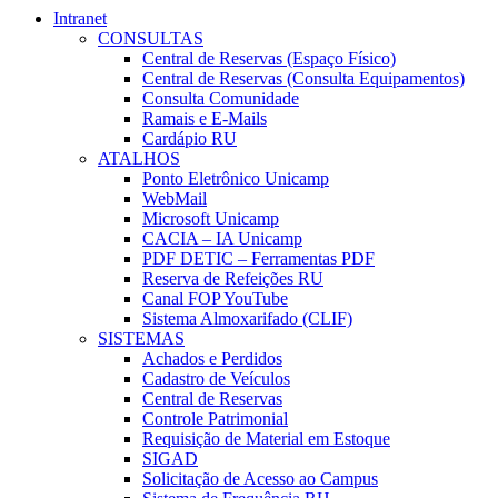
Intranet
CONSULTAS
Central de Reservas (Espaço Físico)
Central de Reservas (Consulta Equipamentos)
Consulta Comunidade
Ramais e E-Mails
Cardápio RU
ATALHOS
Ponto Eletrônico Unicamp
WebMail
Microsoft Unicamp
CACIA – IA Unicamp
PDF DETIC – Ferramentas PDF
Reserva de Refeições RU
Canal FOP YouTube
Sistema Almoxarifado (CLIF)
SISTEMAS
Achados e Perdidos
Cadastro de Veículos
Central de Reservas
Controle Patrimonial
Requisição de Material em Estoque
SIGAD
Solicitação de Acesso ao Campus