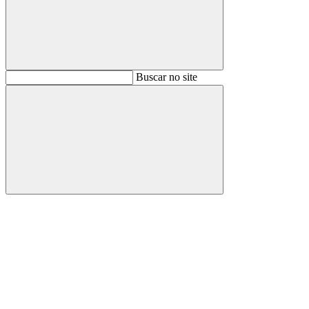
Buscar
Buscar no site
Buscar
Aumentar fonte
Diminuir fonte