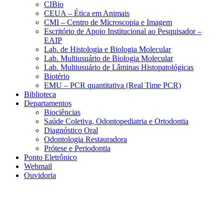
CIBio
CEUA – Ética em Animais
CMI – Centro de Microscopia e Imagem
Escritório de Apoio Institucional ao Pesquisador –
EAIP
Lab. de Histologia e Biologia Molecular
Lab. Multiusuário de Biologia Molecular
Lab. Multiusuário de Lâminas Histopatológicas
Biotério
EMU – PCR quantitativa (Real Time PCR)
Biblioteca
Departamentos
Biociências
Saúde Coletiva, Odontopediatria e Ortodontia
Diagnóstico Oral
Odontologia Restauradora
Prótese e Periodontia
Ponto Eletrônico
Webmail
Ouvidoria
Aumentar fonte