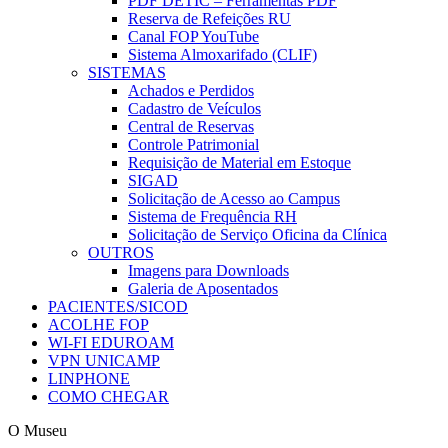
PDF DETIC – Ferramentas PDF
Reserva de Refeições RU
Canal FOP YouTube
Sistema Almoxarifado (CLIF)
SISTEMAS
Achados e Perdidos
Cadastro de Veículos
Central de Reservas
Controle Patrimonial
Requisição de Material em Estoque
SIGAD
Solicitação de Acesso ao Campus
Sistema de Frequência RH
Solicitação de Serviço Oficina da Clínica
OUTROS
Imagens para Downloads
Galeria de Aposentados
PACIENTES/SICOD
ACOLHE FOP
WI-FI EDUROAM
VPN UNICAMP
LINPHONE
COMO CHEGAR
O Museu