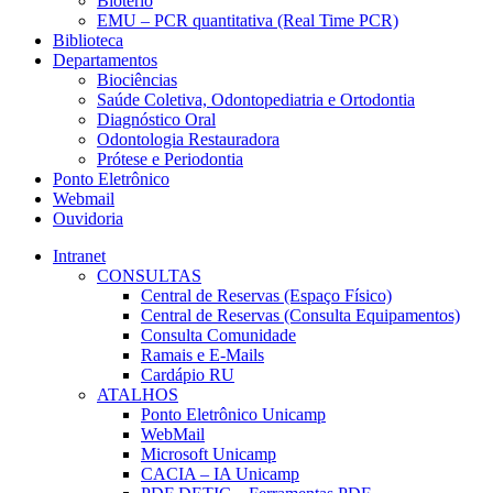
Biotério
EMU – PCR quantitativa (Real Time PCR)
Biblioteca
Departamentos
Biociências
Saúde Coletiva, Odontopediatria e Ortodontia
Diagnóstico Oral
Odontologia Restauradora
Prótese e Periodontia
Ponto Eletrônico
Webmail
Ouvidoria
Intranet
CONSULTAS
Central de Reservas (Espaço Físico)
Central de Reservas (Consulta Equipamentos)
Consulta Comunidade
Ramais e E-Mails
Cardápio RU
ATALHOS
Ponto Eletrônico Unicamp
WebMail
Microsoft Unicamp
CACIA – IA Unicamp