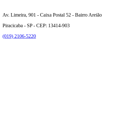
Av. Limeira, 901 - Caixa Postal 52 - Bairro Areião
Piracicaba - SP - CEP: 13414-903
(019) 2106-5220
Link para o Facebook
Link para o Instagram
Link para o Youtube