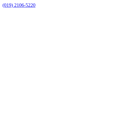
(019) 2106-5220
Link para o Facebook
Link para o Instagram
Link para o Youtube