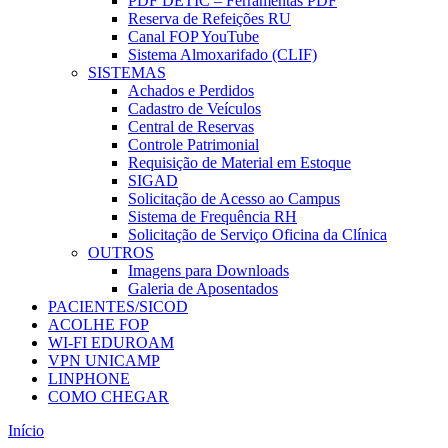
PDF DETIC – Ferramentas PDF
Reserva de Refeições RU
Canal FOP YouTube
Sistema Almoxarifado (CLIF)
SISTEMAS
Achados e Perdidos
Cadastro de Veículos
Central de Reservas
Controle Patrimonial
Requisição de Material em Estoque
SIGAD
Solicitação de Acesso ao Campus
Sistema de Frequência RH
Solicitação de Serviço Oficina da Clínica
OUTROS
Imagens para Downloads
Galeria de Aposentados
PACIENTES/SICOD
ACOLHE FOP
WI-FI EDUROAM
VPN UNICAMP
LINPHONE
COMO CHEGAR
Início