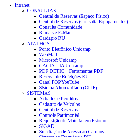
Intranet
CONSULTAS
Central de Reservas (Espaço Físico)
Central de Reservas (Consulta Equipamentos)
Consulta Comunidade
Ramais e E-Mails
Cardápio RU
ATALHOS
Ponto Eletrônico Unicamp
WebMail
Microsoft Unicamp
CACIA – IA Unicamp
PDF DETIC – Ferramentas PDF
Reserva de Refeições RU
Canal FOP YouTube
Sistema Almoxarifado (CLIF)
SISTEMAS
Achados e Perdidos
Cadastro de Veículos
Central de Reservas
Controle Patrimonial
Requisição de Material em Estoque
SIGAD
Solicitação de Acesso ao Campus