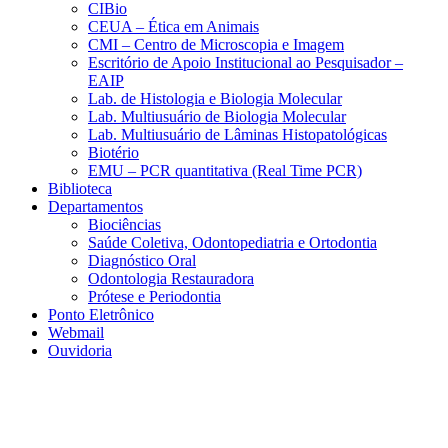
CIBio
CEUA – Ética em Animais
CMI – Centro de Microscopia e Imagem
Escritório de Apoio Institucional ao Pesquisador –
EAIP
Lab. de Histologia e Biologia Molecular
Lab. Multiusuário de Biologia Molecular
Lab. Multiusuário de Lâminas Histopatológicas
Biotério
EMU – PCR quantitativa (Real Time PCR)
Biblioteca
Departamentos
Biociências
Saúde Coletiva, Odontopediatria e Ortodontia
Diagnóstico Oral
Odontologia Restauradora
Prótese e Periodontia
Ponto Eletrônico
Webmail
Ouvidoria
Aumentar fonte