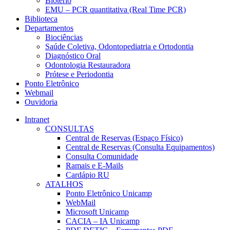
Biotério
EMU – PCR quantitativa (Real Time PCR)
Biblioteca
Departamentos
Biociências
Saúde Coletiva, Odontopediatria e Ortodontia
Diagnóstico Oral
Odontologia Restauradora
Prótese e Periodontia
Ponto Eletrônico
Webmail
Ouvidoria
Intranet
CONSULTAS
Central de Reservas (Espaço Físico)
Central de Reservas (Consulta Equipamentos)
Consulta Comunidade
Ramais e E-Mails
Cardápio RU
ATALHOS
Ponto Eletrônico Unicamp
WebMail
Microsoft Unicamp
CACIA – IA Unicamp