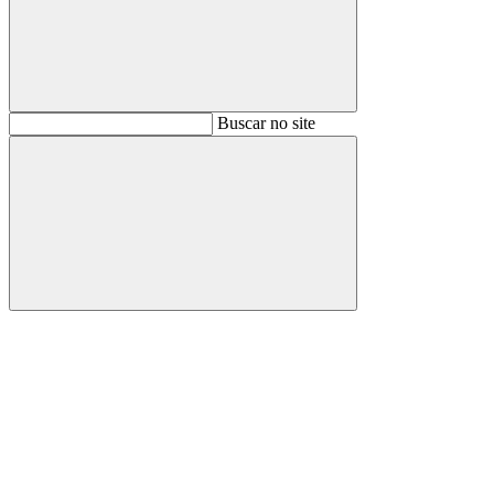
Buscar
Buscar no site
Buscar
Aumentar fonte
Diminuir fonte