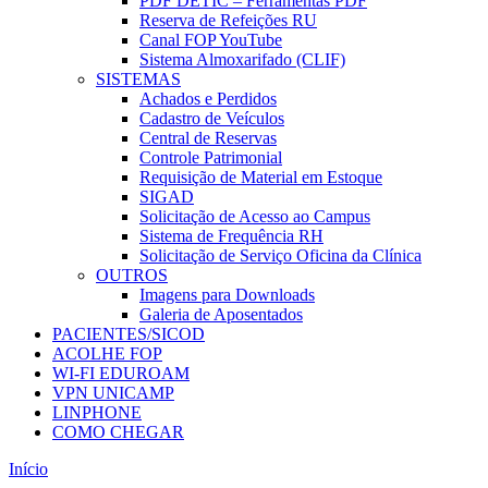
PDF DETIC – Ferramentas PDF
Reserva de Refeições RU
Canal FOP YouTube
Sistema Almoxarifado (CLIF)
SISTEMAS
Achados e Perdidos
Cadastro de Veículos
Central de Reservas
Controle Patrimonial
Requisição de Material em Estoque
SIGAD
Solicitação de Acesso ao Campus
Sistema de Frequência RH
Solicitação de Serviço Oficina da Clínica
OUTROS
Imagens para Downloads
Galeria de Aposentados
PACIENTES/SICOD
ACOLHE FOP
WI-FI EDUROAM
VPN UNICAMP
LINPHONE
COMO CHEGAR
Início