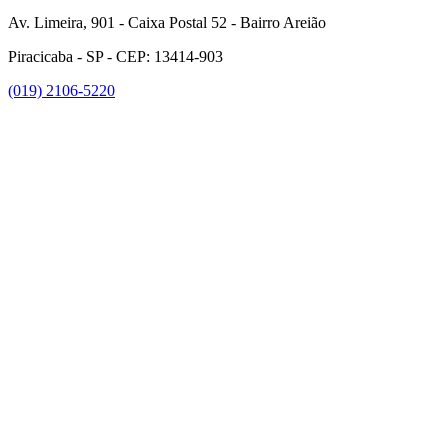
Av. Limeira, 901 - Caixa Postal 52 - Bairro Areião
Piracicaba - SP - CEP: 13414-903
(019) 2106-5220
Link para o Facebook
Link para o Instagram
Link para o Youtube