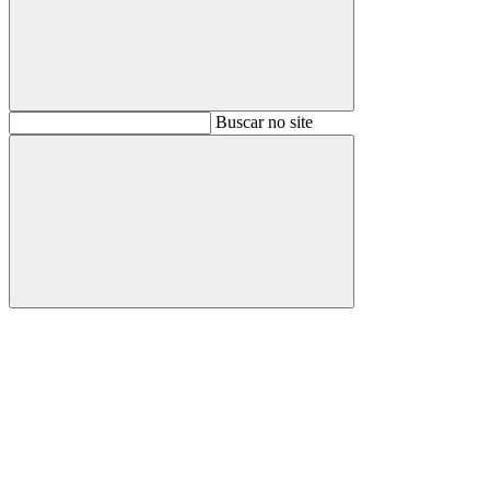
Buscar
Buscar no site
Buscar
Aumentar fonte
Diminuir fonte