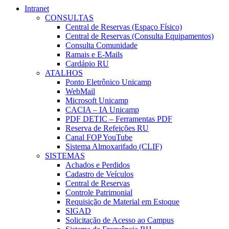
Intranet
CONSULTAS
Central de Reservas (Espaço Físico)
Central de Reservas (Consulta Equipamentos)
Consulta Comunidade
Ramais e E-Mails
Cardápio RU
ATALHOS
Ponto Eletrônico Unicamp
WebMail
Microsoft Unicamp
CACIA – IA Unicamp
PDF DETIC – Ferramentas PDF
Reserva de Refeições RU
Canal FOP YouTube
Sistema Almoxarifado (CLIF)
SISTEMAS
Achados e Perdidos
Cadastro de Veículos
Central de Reservas
Controle Patrimonial
Requisição de Material em Estoque
SIGAD
Solicitação de Acesso ao Campus