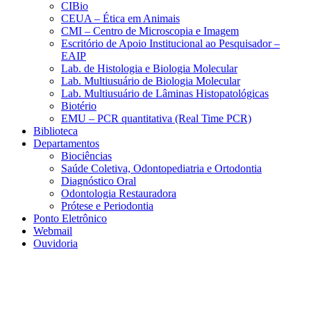
CIBio
CEUA – Ética em Animais
CMI – Centro de Microscopia e Imagem
Escritório de Apoio Institucional ao Pesquisador –
EAIP
Lab. de Histologia e Biologia Molecular
Lab. Multiusuário de Biologia Molecular
Lab. Multiusuário de Lâminas Histopatológicas
Biotério
EMU – PCR quantitativa (Real Time PCR)
Biblioteca
Departamentos
Biociências
Saúde Coletiva, Odontopediatria e Ortodontia
Diagnóstico Oral
Odontologia Restauradora
Prótese e Periodontia
Ponto Eletrônico
Webmail
Ouvidoria
Aumentar fonte