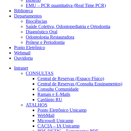
Biotério
EMU – PCR quantitativa (Real Time PCR)
Biblioteca
Departamentos
Biociências
Saúde Coletiva, Odontopediatria e Ortodontia
Diagnóstico Oral
Odontologia Restauradora
Prótese e Periodontia
Ponto Eletrônico
Webmail
Ouvidoria
Intranet
CONSULTAS
Central de Reservas (Espaço Físico)
Central de Reservas (Consulta Equipamentos)
Consulta Comunidade
Ramais e E-Mails
Cardápio RU
ATALHOS
Ponto Eletrônico Unicamp
WebMail
Microsoft Unicamp
CACIA – IA Unicamp