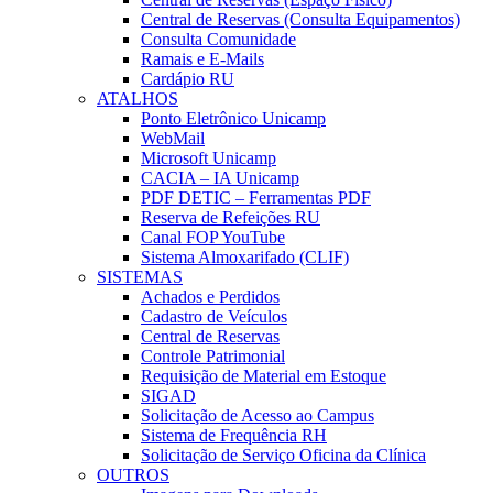
Central de Reservas (Consulta Equipamentos)
Consulta Comunidade
Ramais e E-Mails
Cardápio RU
ATALHOS
Ponto Eletrônico Unicamp
WebMail
Microsoft Unicamp
CACIA – IA Unicamp
PDF DETIC – Ferramentas PDF
Reserva de Refeições RU
Canal FOP YouTube
Sistema Almoxarifado (CLIF)
SISTEMAS
Achados e Perdidos
Cadastro de Veículos
Central de Reservas
Controle Patrimonial
Requisição de Material em Estoque
SIGAD
Solicitação de Acesso ao Campus
Sistema de Frequência RH
Solicitação de Serviço Oficina da Clínica
OUTROS