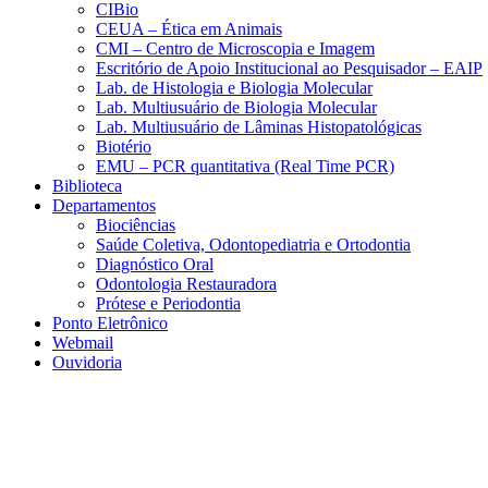
CIBio
CEUA – Ética em Animais
CMI – Centro de Microscopia e Imagem
Escritório de Apoio Institucional ao Pesquisador – EAIP
Lab. de Histologia e Biologia Molecular
Lab. Multiusuário de Biologia Molecular
Lab. Multiusuário de Lâminas Histopatológicas
Biotério
EMU – PCR quantitativa (Real Time PCR)
Biblioteca
Departamentos
Biociências
Saúde Coletiva, Odontopediatria e Ortodontia
Diagnóstico Oral
Odontologia Restauradora
Prótese e Periodontia
Ponto Eletrônico
Webmail
Ouvidoria
Aumentar fonte