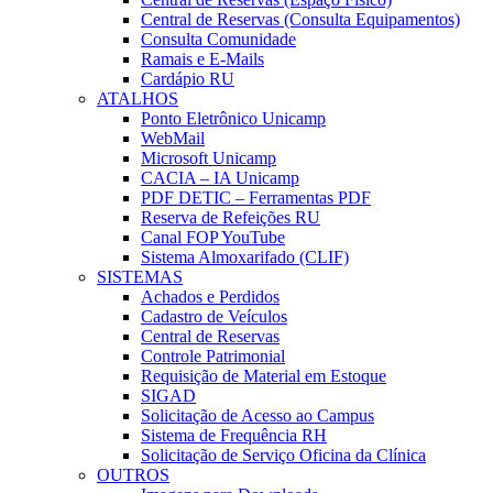
Central de Reservas (Consulta Equipamentos)
Consulta Comunidade
Ramais e E-Mails
Cardápio RU
ATALHOS
Ponto Eletrônico Unicamp
WebMail
Microsoft Unicamp
CACIA – IA Unicamp
PDF DETIC – Ferramentas PDF
Reserva de Refeições RU
Canal FOP YouTube
Sistema Almoxarifado (CLIF)
SISTEMAS
Achados e Perdidos
Cadastro de Veículos
Central de Reservas
Controle Patrimonial
Requisição de Material em Estoque
SIGAD
Solicitação de Acesso ao Campus
Sistema de Frequência RH
Solicitação de Serviço Oficina da Clínica
OUTROS