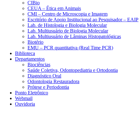
CIBio
CEUA – Ética em Animais
CMI – Centro de Microscopia e Imagem
Escritório de Apoio Institucional ao Pesquisador – EAIP
Lab. de Histologia e Biologia Molecular
Lab. Multiusuário de Biologia Molecular
Lab. Multiusuário de Lâminas Histopatológicas
Biotério
EMU – PCR quantitativa (Real Time PCR)
Biblioteca
Departamentos
Biociências
Saúde Coletiva, Odontopediatria e Ortodontia
Diagnóstico Oral
Odontologia Restauradora
Prótese e Periodontia
Ponto Eletrônico
Webmail
Ouvidoria
Aumentar fonte