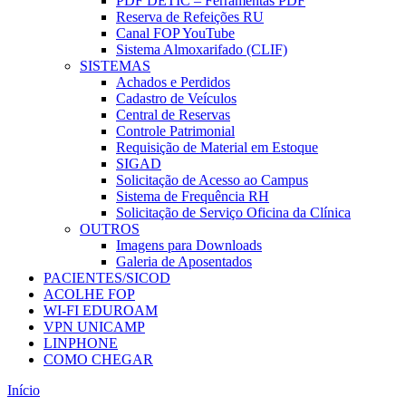
PDF DETIC – Ferramentas PDF
Reserva de Refeições RU
Canal FOP YouTube
Sistema Almoxarifado (CLIF)
SISTEMAS
Achados e Perdidos
Cadastro de Veículos
Central de Reservas
Controle Patrimonial
Requisição de Material em Estoque
SIGAD
Solicitação de Acesso ao Campus
Sistema de Frequência RH
Solicitação de Serviço Oficina da Clínica
OUTROS
Imagens para Downloads
Galeria de Aposentados
PACIENTES/SICOD
ACOLHE FOP
WI-FI EDUROAM
VPN UNICAMP
LINPHONE
COMO CHEGAR
Início