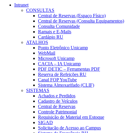
Intranet
CONSULTAS
Central de Reservas (Espaço Físico)
Central de Reservas (Consulta Equipamentos)
Consulta Comunidade
Ramais e E-Mails
Cardápio RU
ATALHOS
Ponto Eletrônico Unicamp
WebMail
Microsoft Unicamp
CACIA – IA Unicamp
PDF DETIC – Ferramentas PDF
Reserva de Refeições RU
Canal FOP YouTube
Sistema Almoxarifado (CLIF)
SISTEMAS
Achados e Perdidos
Cadastro de Veículos
Central de Reservas
Controle Patrimonial
Requisição de Material em Estoque
SIGAD
Solicitação de Acesso ao Campus