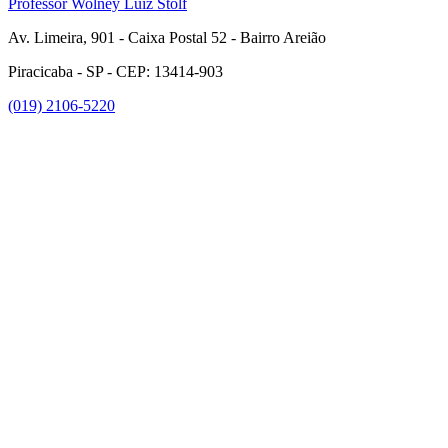
Professor Wolney Luiz Stolf
Av. Limeira, 901 - Caixa Postal 52 - Bairro Areião
Piracicaba - SP - CEP: 13414-903
(019) 2106-5220
Link para o Facebook
Link para o Instagram
Link para o Youtube