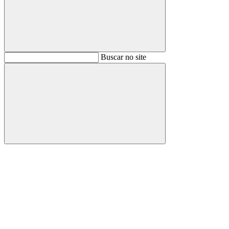
Buscar
Buscar no site
Buscar
Aumentar fonte
Diminuir fonte