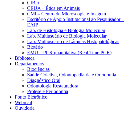
CIBio
CEUA – Ética em Animais
CMI – Centro de Microscopia e Imagem
Escritório de Apoio Institucional ao Pesquisador –
EAIP
Lab. de Histologia e Biologia Molecular
Lab. Multiusuário de Biologia Molecular
Lab. Multiusuário de Lâminas Histopatológicas
Biotério
EMU – PCR quantitativa (Real Time PCR)
Biblioteca
Departamentos
Biociências
Saúde Coletiva, Odontopediatria e Ortodontia
Diagnóstico Oral
Odontologia Restauradora
Prótese e Periodontia
Ponto Eletrônico
Webmail
Ouvidoria
Aumentar fonte