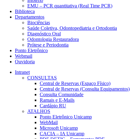
Biotério
EMU – PCR quantitativa (Real Time PCR)
Biblioteca
Departamentos
Biociências
Saúde Coletiva, Odontopediatria e Ortodontia
Diagnóstico Oral
Odontologia Restauradora
Prótese e Periodontia
Ponto Eletrônico
Webmail
Ouvidoria
Intranet
CONSULTAS
Central de Reservas (Espaço Físico)
Central de Reservas (Consulta Equipamentos)
Consulta Comunidade
Ramais e E-Mails
Cardápio RU
ATALHOS
Ponto Eletrônico Unicamp
WebMail
Microsoft Unicamp
CACIA – IA Unicamp