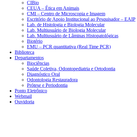
CIBio
CEUA – Ética em Animais
CMI – Centro de Microscopia e Imagem
Escritório de Apoio Institucional ao Pesquisador – EAIP
Lab. de Histologia e Biologia Molecular
Lab. Multiusuário de Biologia Molecular
Lab. Multiusuário de Lâminas Histopatológicas
Biotério
EMU – PCR quantitativa (Real Time PCR)
Biblioteca
Departamentos
Biociências
Saúde Coletiva, Odontopediatria e Ortodontia
Diagnóstico Oral
Odontologia Restauradora
Prótese e Periodontia
Ponto Eletrônico
Webmail
Ouvidoria
Aumentar fonte