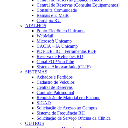
Central de Reservas (Consulta Equipamentos)
Consulta Comunidade
Ramais e E-Mails
Cardápio RU
ATALHOS
Ponto Eletrônico Unicamp
WebMail
Microsoft Unicamp
CACIA – IA Unicamp
PDF DETIC – Ferramentas PDF
Reserva de Refeições RU
Canal FOP YouTube
Sistema Almoxarifado (CLIF)
SISTEMAS
Achados e Perdidos
Cadastro de Veículos
Central de Reservas
Controle Patrimonial
Requisição de Material em Estoque
SIGAD
Solicitação de Acesso ao Campus
Sistema de Frequência RH
Solicitação de Serviço Oficina da Clínica
OUTROS