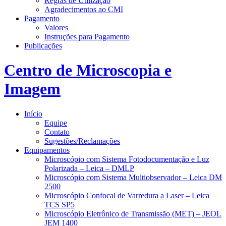
Regras de Utilização
Agradecimentos ao CMI
Pagamento
Valores
Instruções para Pagamento
Publicações
Centro de Microscopia e
Imagem
Início
Equipe
Contato
Sugestões/Reclamações
Equipamentos
Microscópio com Sistema Fotodocumentação e Luz
Polarizada – Leica – DMLP
Microscópio com Sistema Multiobservador – Leica DM
2500
Microscópio Confocal de Varredura a Laser – Leica
TCS SP5
Microscópio Eletrônico de Transmissão (MET) – JEOL
JEM 1400