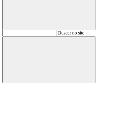
Buscar
Buscar no site
Buscar
Aumentar fonte
Diminuir fonte