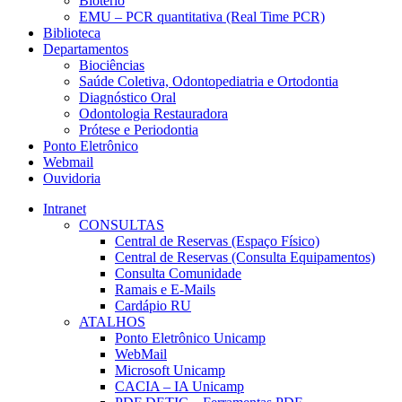
Biotério
EMU – PCR quantitativa (Real Time PCR)
Biblioteca
Departamentos
Biociências
Saúde Coletiva, Odontopediatria e Ortodontia
Diagnóstico Oral
Odontologia Restauradora
Prótese e Periodontia
Ponto Eletrônico
Webmail
Ouvidoria
Intranet
CONSULTAS
Central de Reservas (Espaço Físico)
Central de Reservas (Consulta Equipamentos)
Consulta Comunidade
Ramais e E-Mails
Cardápio RU
ATALHOS
Ponto Eletrônico Unicamp
WebMail
Microsoft Unicamp
CACIA – IA Unicamp