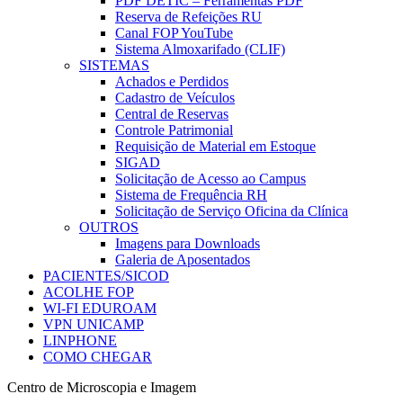
PDF DETIC – Ferramentas PDF
Reserva de Refeições RU
Canal FOP YouTube
Sistema Almoxarifado (CLIF)
SISTEMAS
Achados e Perdidos
Cadastro de Veículos
Central de Reservas
Controle Patrimonial
Requisição de Material em Estoque
SIGAD
Solicitação de Acesso ao Campus
Sistema de Frequência RH
Solicitação de Serviço Oficina da Clínica
OUTROS
Imagens para Downloads
Galeria de Aposentados
PACIENTES/SICOD
ACOLHE FOP
WI-FI EDUROAM
VPN UNICAMP
LINPHONE
COMO CHEGAR
Centro de Microscopia e Imagem