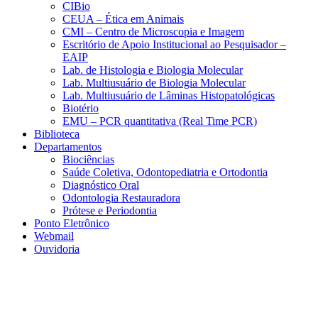
CIBio
CEUA – Ética em Animais
CMI – Centro de Microscopia e Imagem
Escritório de Apoio Institucional ao Pesquisador –
EAIP
Lab. de Histologia e Biologia Molecular
Lab. Multiusuário de Biologia Molecular
Lab. Multiusuário de Lâminas Histopatológicas
Biotério
EMU – PCR quantitativa (Real Time PCR)
Biblioteca
Departamentos
Biociências
Saúde Coletiva, Odontopediatria e Ortodontia
Diagnóstico Oral
Odontologia Restauradora
Prótese e Periodontia
Ponto Eletrônico
Webmail
Ouvidoria
Aumentar fonte