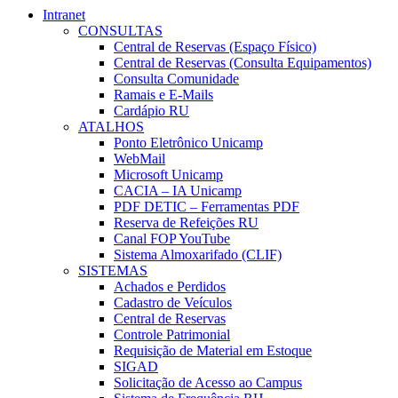
Intranet
CONSULTAS
Central de Reservas (Espaço Físico)
Central de Reservas (Consulta Equipamentos)
Consulta Comunidade
Ramais e E-Mails
Cardápio RU
ATALHOS
Ponto Eletrônico Unicamp
WebMail
Microsoft Unicamp
CACIA – IA Unicamp
PDF DETIC – Ferramentas PDF
Reserva de Refeições RU
Canal FOP YouTube
Sistema Almoxarifado (CLIF)
SISTEMAS
Achados e Perdidos
Cadastro de Veículos
Central de Reservas
Controle Patrimonial
Requisição de Material em Estoque
SIGAD
Solicitação de Acesso ao Campus