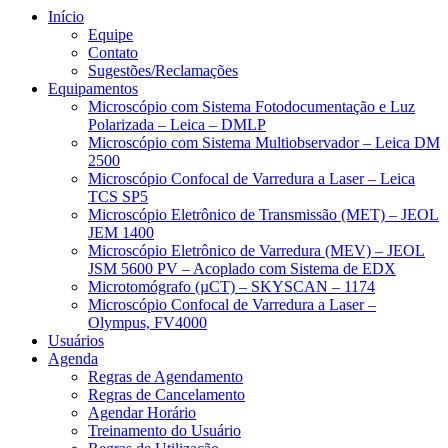
Início
Equipe
Contato
Sugestões/Reclamações
Equipamentos
Microscópio com Sistema Fotodocumentação e Luz
Polarizada – Leica – DMLP
Microscópio com Sistema Multiobservador – Leica DM
2500
Microscópio Confocal de Varredura a Laser – Leica
TCS SP5
Microscópio Eletrônico de Transmissão (MET) – JEOL
JEM 1400
Microscópio Eletrônico de Varredura (MEV) – JEOL
JSM 5600 PV – Acoplado com Sistema de EDX
Microtomógrafo (µCT) – SKYSCAN – 1174
Microscópio Confocal de Varredura a Laser –
Olympus, FV4000
Usuários
Agenda
Regras de Agendamento
Regras de Cancelamento
Agendar Horário
Treinamento do Usuário