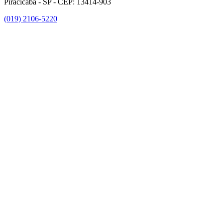
Piracicaba - SP - CEP: 13414-903
(019) 2106-5220
Link para o Facebook
Link para o Instagram
Link para o Youtube