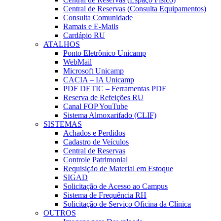
Central de Reservas (Consulta Equipamentos)
Consulta Comunidade
Ramais e E-Mails
Cardápio RU
ATALHOS
Ponto Eletrônico Unicamp
WebMail
Microsoft Unicamp
CACIA – IA Unicamp
PDF DETIC – Ferramentas PDF
Reserva de Refeições RU
Canal FOP YouTube
Sistema Almoxarifado (CLIF)
SISTEMAS
Achados e Perdidos
Cadastro de Veículos
Central de Reservas
Controle Patrimonial
Requisição de Material em Estoque
SIGAD
Solicitação de Acesso ao Campus
Sistema de Frequência RH
Solicitação de Serviço Oficina da Clínica
OUTROS