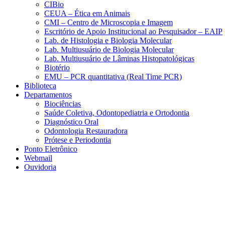
CIBio
CEUA – Ética em Animais
CMI – Centro de Microscopia e Imagem
Escritório de Apoio Institucional ao Pesquisador – EAIP
Lab. de Histologia e Biologia Molecular
Lab. Multiusuário de Biologia Molecular
Lab. Multiusuário de Lâminas Histopatológicas
Biotério
EMU – PCR quantitativa (Real Time PCR)
Biblioteca
Departamentos
Biociências
Saúde Coletiva, Odontopediatria e Ortodontia
Diagnóstico Oral
Odontologia Restauradora
Prótese e Periodontia
Ponto Eletrônico
Webmail
Ouvidoria
Aumentar fonte