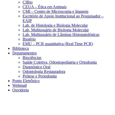
CIBio
CEUA – Ética em Animais
CMI – Centro de Microscopia e Imagem
Escritório de Apoio Institucional ao Pesquisador –
EAIP
Lab. de Histologia e Biologia Molecular
Lab. Multiusuário de Biologia Molecular
Lab. Multiusuário de Lâminas Histopatológicas
Biotério
EMU – PCR quantitativa (Real Time PCR)
Biblioteca
Departamentos
Biociências
Saúde Coletiva, Odontopediatria e Ortodontia
Diagnóstico Oral
Odontologia Restauradora
Prótese e Periodontia
Ponto Eletrônico
Webmail
Ouvidoria
Aumentar fonte