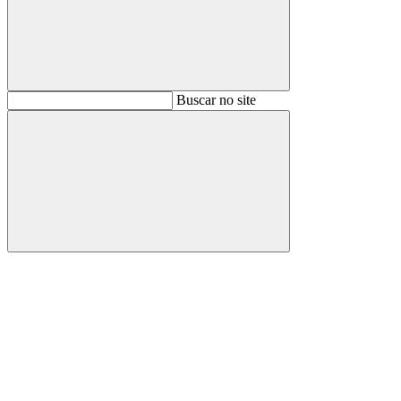
Buscar
Buscar no site
Buscar
Aumentar fonte
Diminuir fonte