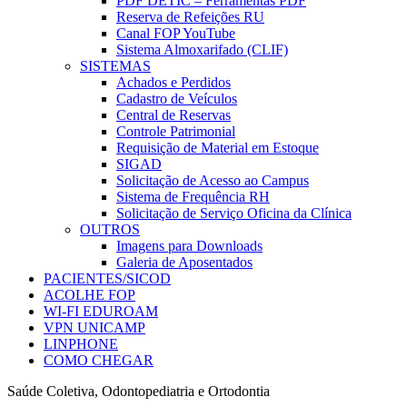
PDF DETIC – Ferramentas PDF
Reserva de Refeições RU
Canal FOP YouTube
Sistema Almoxarifado (CLIF)
SISTEMAS
Achados e Perdidos
Cadastro de Veículos
Central de Reservas
Controle Patrimonial
Requisição de Material em Estoque
SIGAD
Solicitação de Acesso ao Campus
Sistema de Frequência RH
Solicitação de Serviço Oficina da Clínica
OUTROS
Imagens para Downloads
Galeria de Aposentados
PACIENTES/SICOD
ACOLHE FOP
WI-FI EDUROAM
VPN UNICAMP
LINPHONE
COMO CHEGAR
Saúde Coletiva, Odontopediatria e Ortodontia