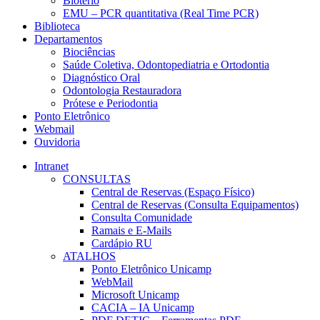
Biotério
EMU – PCR quantitativa (Real Time PCR)
Biblioteca
Departamentos
Biociências
Saúde Coletiva, Odontopediatria e Ortodontia
Diagnóstico Oral
Odontologia Restauradora
Prótese e Periodontia
Ponto Eletrônico
Webmail
Ouvidoria
Intranet
CONSULTAS
Central de Reservas (Espaço Físico)
Central de Reservas (Consulta Equipamentos)
Consulta Comunidade
Ramais e E-Mails
Cardápio RU
ATALHOS
Ponto Eletrônico Unicamp
WebMail
Microsoft Unicamp
CACIA – IA Unicamp