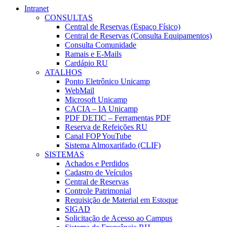
Intranet
CONSULTAS
Central de Reservas (Espaço Físico)
Central de Reservas (Consulta Equipamentos)
Consulta Comunidade
Ramais e E-Mails
Cardápio RU
ATALHOS
Ponto Eletrônico Unicamp
WebMail
Microsoft Unicamp
CACIA – IA Unicamp
PDF DETIC – Ferramentas PDF
Reserva de Refeições RU
Canal FOP YouTube
Sistema Almoxarifado (CLIF)
SISTEMAS
Achados e Perdidos
Cadastro de Veículos
Central de Reservas
Controle Patrimonial
Requisição de Material em Estoque
SIGAD
Solicitação de Acesso ao Campus