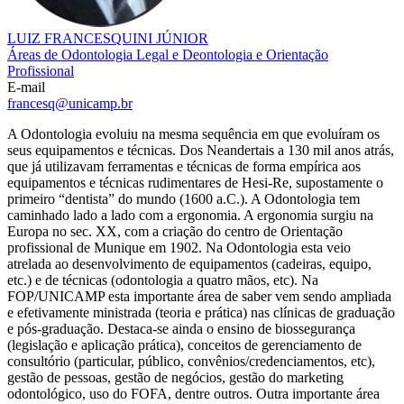
LUIZ FRANCESQUINI JÚNIOR
Áreas de Odontologia Legal e Deontologia e Orientação
Profissional
E-mail
francesq@unicamp.br
A Odontologia evoluiu na mesma sequência em que evoluíram os
seus equipamentos e técnicas. Dos Neandertais a 130 mil anos atrás,
que já utilizavam ferramentas e técnicas de forma empírica aos
equipamentos e técnicas rudimentares de Hesi-Re, supostamente o
primeiro “dentista” do mundo (1600 a.C.). A Odontologia tem
caminhado lado a lado com a ergonomia. A ergonomia surgiu na
Europa no sec. XX, com a criação do centro de Orientação
profissional de Munique em 1902. Na Odontologia esta veio
atrelada ao desenvolvimento de equipamentos (cadeiras, equipo,
etc.) e de técnicas (odontologia a quatro mãos, etc). Na
FOP/UNICAMP esta importante área de saber vem sendo ampliada
e efetivamente ministrada (teoria e prática) nas clínicas de graduação
e pós-graduação. Destaca-se ainda o ensino de biossegurança
(legislação e aplicação prática), conceitos de gerenciamento de
consultório (particular, público, convênios/credenciamentos, etc),
gestão de pessoas, gestão de negócios, gestão do marketing
odontológico, uso do FOFA, dentre outros. Outra importante área