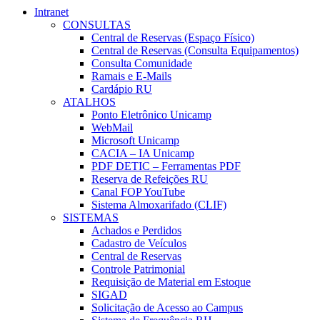
Intranet
CONSULTAS
Central de Reservas (Espaço Físico)
Central de Reservas (Consulta Equipamentos)
Consulta Comunidade
Ramais e E-Mails
Cardápio RU
ATALHOS
Ponto Eletrônico Unicamp
WebMail
Microsoft Unicamp
CACIA – IA Unicamp
PDF DETIC – Ferramentas PDF
Reserva de Refeições RU
Canal FOP YouTube
Sistema Almoxarifado (CLIF)
SISTEMAS
Achados e Perdidos
Cadastro de Veículos
Central de Reservas
Controle Patrimonial
Requisição de Material em Estoque
SIGAD
Solicitação de Acesso ao Campus