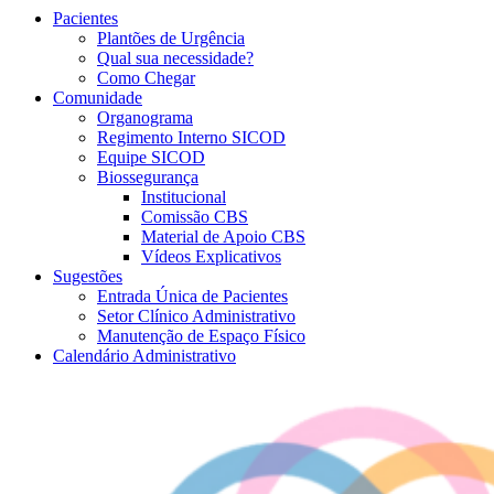
Pacientes
Plantões de Urgência
Qual sua necessidade?
Como Chegar
Comunidade
Organograma
Regimento Interno SICOD
Equipe SICOD
Biossegurança
Institucional
Comissão CBS
Material de Apoio CBS
Vídeos Explicativos
Sugestões
Entrada Única de Pacientes
Setor Clínico Administrativo
Manutenção de Espaço Físico
Calendário Administrativo