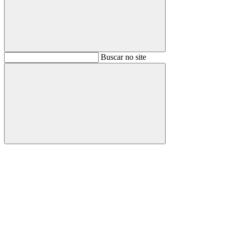
Buscar
Buscar no site
Buscar
Aumentar fonte
Diminuir fonte