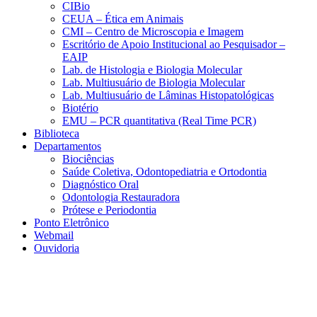
CIBio
CEUA – Ética em Animais
CMI – Centro de Microscopia e Imagem
Escritório de Apoio Institucional ao Pesquisador –
EAIP
Lab. de Histologia e Biologia Molecular
Lab. Multiusuário de Biologia Molecular
Lab. Multiusuário de Lâminas Histopatológicas
Biotério
EMU – PCR quantitativa (Real Time PCR)
Biblioteca
Departamentos
Biociências
Saúde Coletiva, Odontopediatria e Ortodontia
Diagnóstico Oral
Odontologia Restauradora
Prótese e Periodontia
Ponto Eletrônico
Webmail
Ouvidoria
Aumentar fonte