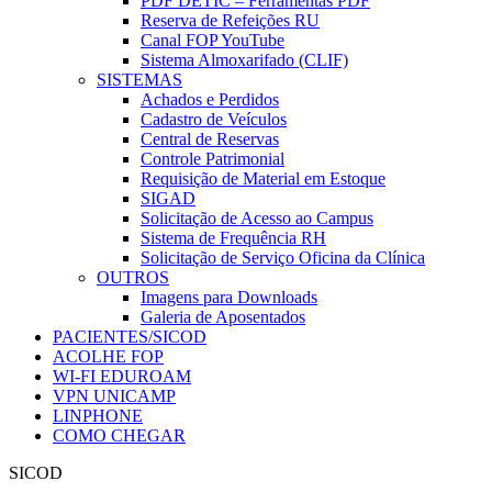
PDF DETIC – Ferramentas PDF
Reserva de Refeições RU
Canal FOP YouTube
Sistema Almoxarifado (CLIF)
SISTEMAS
Achados e Perdidos
Cadastro de Veículos
Central de Reservas
Controle Patrimonial
Requisição de Material em Estoque
SIGAD
Solicitação de Acesso ao Campus
Sistema de Frequência RH
Solicitação de Serviço Oficina da Clínica
OUTROS
Imagens para Downloads
Galeria de Aposentados
PACIENTES/SICOD
ACOLHE FOP
WI-FI EDUROAM
VPN UNICAMP
LINPHONE
COMO CHEGAR
SICOD