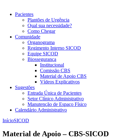
Pacientes
Plantões de Urgência
Qual sua necessidade?
Como Chegar
Comunidade
Organograma
Regimento Interno SICOD
Equipe SICOD
Biossegurança
Institucional
Comissão CBS
Material de Apoio CBS
Vídeos Explicativos
Sugestões
Entrada Única de Pacientes
Setor Clínico Administrativo
Manutenção de Espaço Físico
Calendário Administrativo
Início
SICOD
Material de Apoio – CBS-SICOD