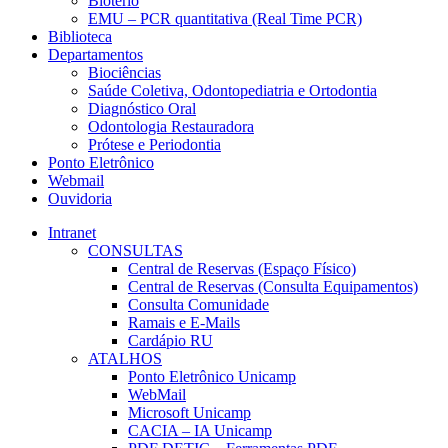
Biotério
EMU – PCR quantitativa (Real Time PCR)
Biblioteca
Departamentos
Biociências
Saúde Coletiva, Odontopediatria e Ortodontia
Diagnóstico Oral
Odontologia Restauradora
Prótese e Periodontia
Ponto Eletrônico
Webmail
Ouvidoria
Intranet
CONSULTAS
Central de Reservas (Espaço Físico)
Central de Reservas (Consulta Equipamentos)
Consulta Comunidade
Ramais e E-Mails
Cardápio RU
ATALHOS
Ponto Eletrônico Unicamp
WebMail
Microsoft Unicamp
CACIA – IA Unicamp