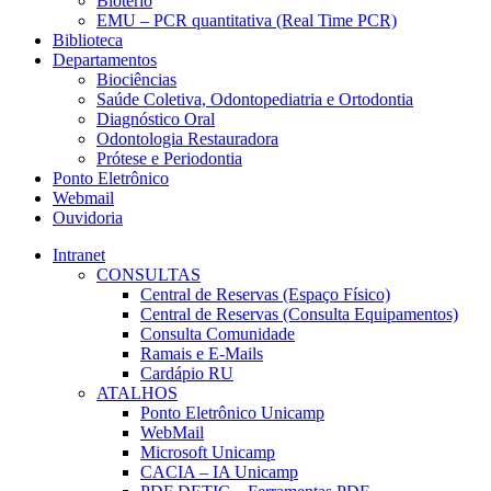
Biotério
EMU – PCR quantitativa (Real Time PCR)
Biblioteca
Departamentos
Biociências
Saúde Coletiva, Odontopediatria e Ortodontia
Diagnóstico Oral
Odontologia Restauradora
Prótese e Periodontia
Ponto Eletrônico
Webmail
Ouvidoria
Intranet
CONSULTAS
Central de Reservas (Espaço Físico)
Central de Reservas (Consulta Equipamentos)
Consulta Comunidade
Ramais e E-Mails
Cardápio RU
ATALHOS
Ponto Eletrônico Unicamp
WebMail
Microsoft Unicamp
CACIA – IA Unicamp