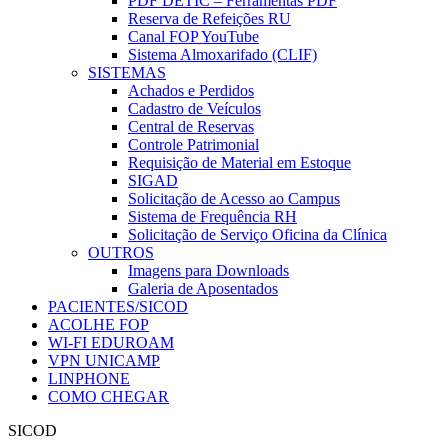
PDF DETIC – Ferramentas PDF
Reserva de Refeições RU
Canal FOP YouTube
Sistema Almoxarifado (CLIF)
SISTEMAS
Achados e Perdidos
Cadastro de Veículos
Central de Reservas
Controle Patrimonial
Requisição de Material em Estoque
SIGAD
Solicitação de Acesso ao Campus
Sistema de Frequência RH
Solicitação de Serviço Oficina da Clínica
OUTROS
Imagens para Downloads
Galeria de Aposentados
PACIENTES/SICOD
ACOLHE FOP
WI-FI EDUROAM
VPN UNICAMP
LINPHONE
COMO CHEGAR
SICOD