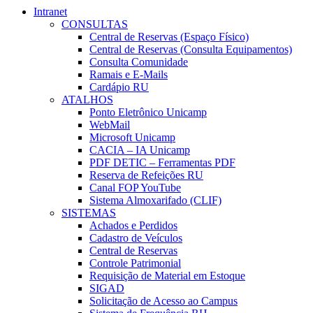
Intranet
CONSULTAS
Central de Reservas (Espaço Físico)
Central de Reservas (Consulta Equipamentos)
Consulta Comunidade
Ramais e E-Mails
Cardápio RU
ATALHOS
Ponto Eletrônico Unicamp
WebMail
Microsoft Unicamp
CACIA – IA Unicamp
PDF DETIC – Ferramentas PDF
Reserva de Refeições RU
Canal FOP YouTube
Sistema Almoxarifado (CLIF)
SISTEMAS
Achados e Perdidos
Cadastro de Veículos
Central de Reservas
Controle Patrimonial
Requisição de Material em Estoque
SIGAD
Solicitação de Acesso ao Campus