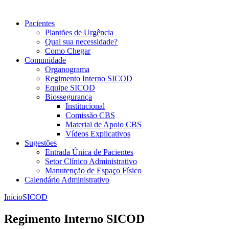
Pacientes
Plantões de Urgência
Qual sua necessidade?
Como Chegar
Comunidade
Organograma
Regimento Interno SICOD
Equipe SICOD
Biossegurança
Institucional
Comissão CBS
Material de Apoio CBS
Vídeos Explicativos
Sugestões
Entrada Única de Pacientes
Setor Clínico Administrativo
Manutenção de Espaço Físico
Calendário Administrativo
Início
SICOD
Regimento Interno SICOD