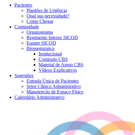
Pacientes
Plantões de Urgência
Qual sua necessidade?
Como Chegar
Comunidade
Organograma
Regimento Interno SICOD
Equipe SICOD
Biossegurança
Institucional
Comissão CBS
Material de Apoio CBS
Vídeos Explicativos
Sugestões
Entrada Única de Pacientes
Setor Clínico Administrativo
Manutenção de Espaço Físico
Calendário Administrativo