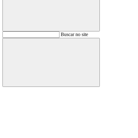
Buscar
Buscar no site
Buscar
Aumentar fonte
Diminuir fonte