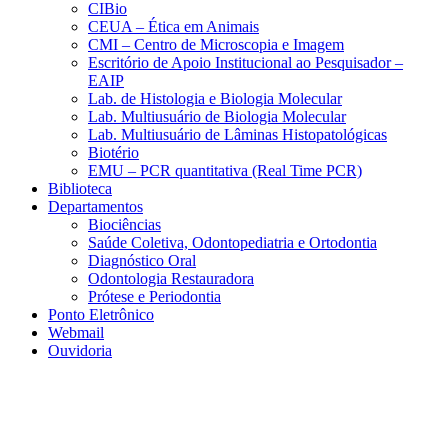
CIBio
CEUA – Ética em Animais
CMI – Centro de Microscopia e Imagem
Escritório de Apoio Institucional ao Pesquisador –
EAIP
Lab. de Histologia e Biologia Molecular
Lab. Multiusuário de Biologia Molecular
Lab. Multiusuário de Lâminas Histopatológicas
Biotério
EMU – PCR quantitativa (Real Time PCR)
Biblioteca
Departamentos
Biociências
Saúde Coletiva, Odontopediatria e Ortodontia
Diagnóstico Oral
Odontologia Restauradora
Prótese e Periodontia
Ponto Eletrônico
Webmail
Ouvidoria
Aumentar fonte