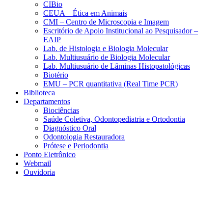
CIBio
CEUA – Ética em Animais
CMI – Centro de Microscopia e Imagem
Escritório de Apoio Institucional ao Pesquisador –
EAIP
Lab. de Histologia e Biologia Molecular
Lab. Multiusuário de Biologia Molecular
Lab. Multiusuário de Lâminas Histopatológicas
Biotério
EMU – PCR quantitativa (Real Time PCR)
Biblioteca
Departamentos
Biociências
Saúde Coletiva, Odontopediatria e Ortodontia
Diagnóstico Oral
Odontologia Restauradora
Prótese e Periodontia
Ponto Eletrônico
Webmail
Ouvidoria
Aumentar fonte