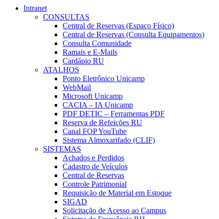
Intranet
CONSULTAS
Central de Reservas (Espaço Físico)
Central de Reservas (Consulta Equipamentos)
Consulta Comunidade
Ramais e E-Mails
Cardápio RU
ATALHOS
Ponto Eletrônico Unicamp
WebMail
Microsoft Unicamp
CACIA – IA Unicamp
PDF DETIC – Ferramentas PDF
Reserva de Refeições RU
Canal FOP YouTube
Sistema Almoxarifado (CLIF)
SISTEMAS
Achados e Perdidos
Cadastro de Veículos
Central de Reservas
Controle Patrimonial
Requisição de Material em Estoque
SIGAD
Solicitação de Acesso ao Campus