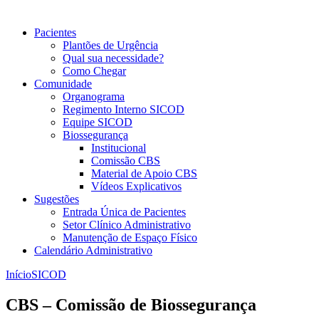
Pacientes
Plantões de Urgência
Qual sua necessidade?
Como Chegar
Comunidade
Organograma
Regimento Interno SICOD
Equipe SICOD
Biossegurança
Institucional
Comissão CBS
Material de Apoio CBS
Vídeos Explicativos
Sugestões
Entrada Única de Pacientes
Setor Clínico Administrativo
Manutenção de Espaço Físico
Calendário Administrativo
Início
SICOD
CBS – Comissão de Biossegurança