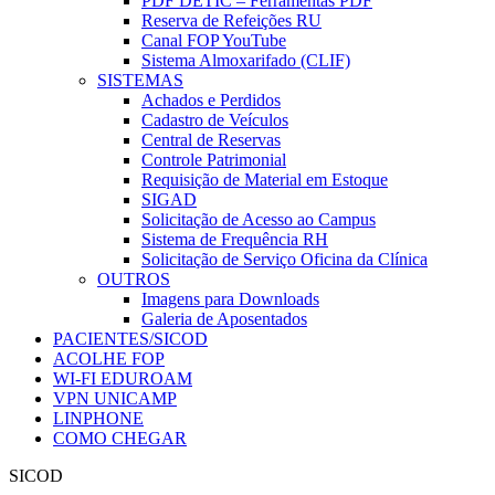
PDF DETIC – Ferramentas PDF
Reserva de Refeições RU
Canal FOP YouTube
Sistema Almoxarifado (CLIF)
SISTEMAS
Achados e Perdidos
Cadastro de Veículos
Central de Reservas
Controle Patrimonial
Requisição de Material em Estoque
SIGAD
Solicitação de Acesso ao Campus
Sistema de Frequência RH
Solicitação de Serviço Oficina da Clínica
OUTROS
Imagens para Downloads
Galeria de Aposentados
PACIENTES/SICOD
ACOLHE FOP
WI-FI EDUROAM
VPN UNICAMP
LINPHONE
COMO CHEGAR
SICOD