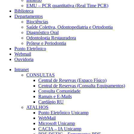
Biotério
EMU – PCR quantitativa (Real Time PCR)
Biblioteca
Departamentos
Biociências
Saúde Coletiva, Odontopediatria e Ortodontia
Diagnóstico Oral
Odontologia Restauradora
Prótese e Periodontia
Ponto Eletrônico
Webmail
Ouvidoria
Intranet
CONSULTAS
Central de Reservas (Espaço Físico)
Central de Reservas (Consulta Equipamentos)
Consulta Comunidade
Ramais e E-Mails
Cardápio RU
ATALHOS
Ponto Eletrônico Unicamp
WebMail
Microsoft Unicamp
CACIA – IA Unicamp