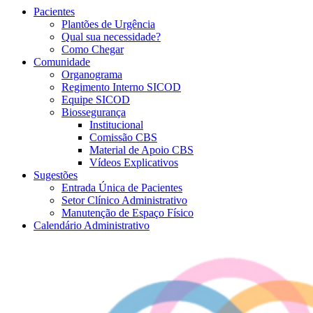
Pacientes
Plantões de Urgência
Qual sua necessidade?
Como Chegar
Comunidade
Organograma
Regimento Interno SICOD
Equipe SICOD
Biossegurança
Institucional
Comissão CBS
Material de Apoio CBS
Vídeos Explicativos
Sugestões
Entrada Única de Pacientes
Setor Clínico Administrativo
Manutenção de Espaço Físico
Calendário Administrativo