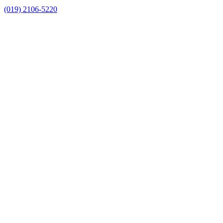
(019) 2106-5220
Link para o Facebook
Link para o Instagram
Link para o Youtube