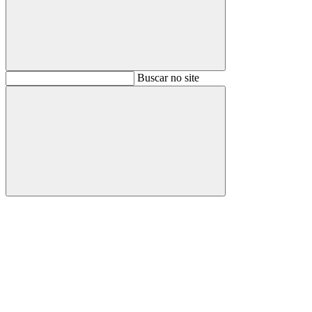
Buscar
Buscar no site
Buscar
Aumentar fonte
Diminuir fonte