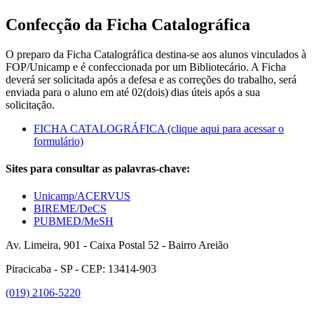
Confecção da Ficha Catalográfica
O preparo da Ficha Catalográfica destina-se aos alunos vinculados à
FOP/Unicamp e é confeccionada por um Bibliotecário. A Ficha
deverá ser solicitada após a defesa e as correções do trabalho, será
enviada para o aluno em até 02(dois) dias úteis após a sua
solicitação.
FICHA CATALOGRÁFICA (clique aqui para acessar o
formulário)
Sites para consultar as palavras-chave:
Unicamp/ACERVUS
BIREME/DeCS
PUBMED/MeSH
Av. Limeira, 901 - Caixa Postal 52 - Bairro Areião
Piracicaba - SP - CEP: 13414-903
(019) 2106-5220
Link para o Facebook