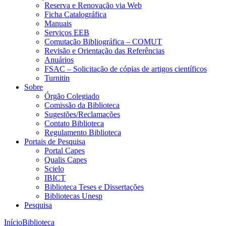
Reserva e Renovação via Web
Ficha Catalográfica
Manuais
Serviços EEB
Comutação Bibliográfica – COMUT
Revisão e Orientação das Referências
Anuários
FSAC – Solicitação de cópias de artigos científicos
Turnitin
Sobre
Órgão Colegiado
Comissão da Biblioteca
Sugestões/Reclamações
Contato Biblioteca
Regulamento Biblioteca
Portais de Pesquisa
Portal Capes
Qualis Capes
Scielo
IBICT
Biblioteca Teses e Dissertações
Bibliotecas Unesp
Pesquisa
Início
Biblioteca