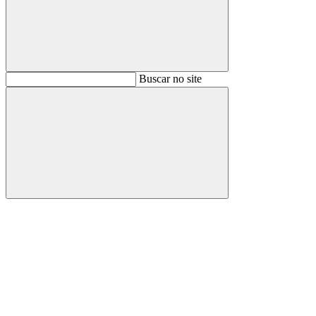
Buscar
Buscar no site
Buscar
Aumentar fonte
Diminuir fonte