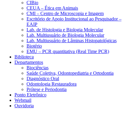
CIBio
CEUA – Ética em Animais
CMI – Centro de Microscopia e Imagem
Escritório de Apoio Institucional ao Pesquisador –
EAIP
Lab. de Histologia e Biologia Molecular
Lab. Multiusuário de Biologia Molecular
Lab. Multiusuário de Lâminas Histopatológicas
Biotério
EMU – PCR quantitativa (Real Time PCR)
Biblioteca
Departamentos
Biociências
Saúde Coletiva, Odontopediatria e Ortodontia
Diagnóstico Oral
Odontologia Restauradora
Prótese e Periodontia
Ponto Eletrônico
Webmail
Ouvidoria
Aumentar fonte