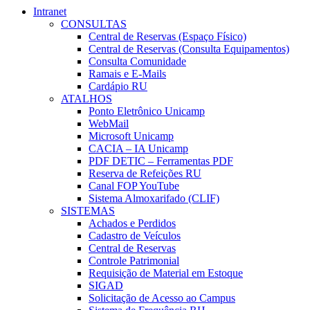
Intranet
CONSULTAS
Central de Reservas (Espaço Físico)
Central de Reservas (Consulta Equipamentos)
Consulta Comunidade
Ramais e E-Mails
Cardápio RU
ATALHOS
Ponto Eletrônico Unicamp
WebMail
Microsoft Unicamp
CACIA – IA Unicamp
PDF DETIC – Ferramentas PDF
Reserva de Refeições RU
Canal FOP YouTube
Sistema Almoxarifado (CLIF)
SISTEMAS
Achados e Perdidos
Cadastro de Veículos
Central de Reservas
Controle Patrimonial
Requisição de Material em Estoque
SIGAD
Solicitação de Acesso ao Campus