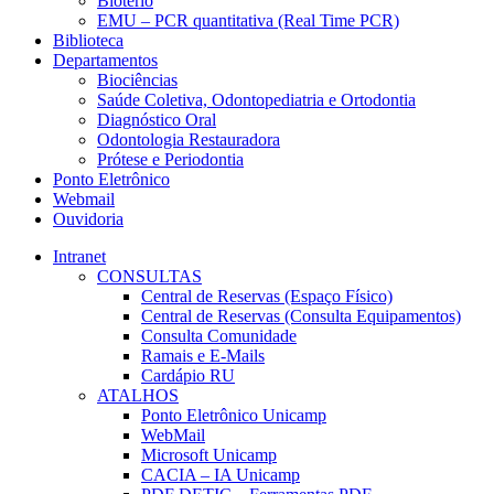
Biotério
EMU – PCR quantitativa (Real Time PCR)
Biblioteca
Departamentos
Biociências
Saúde Coletiva, Odontopediatria e Ortodontia
Diagnóstico Oral
Odontologia Restauradora
Prótese e Periodontia
Ponto Eletrônico
Webmail
Ouvidoria
Intranet
CONSULTAS
Central de Reservas (Espaço Físico)
Central de Reservas (Consulta Equipamentos)
Consulta Comunidade
Ramais e E-Mails
Cardápio RU
ATALHOS
Ponto Eletrônico Unicamp
WebMail
Microsoft Unicamp
CACIA – IA Unicamp