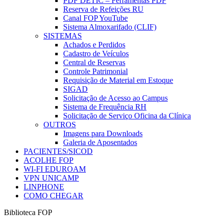
PDF DETIC – Ferramentas PDF
Reserva de Refeições RU
Canal FOP YouTube
Sistema Almoxarifado (CLIF)
SISTEMAS
Achados e Perdidos
Cadastro de Veículos
Central de Reservas
Controle Patrimonial
Requisição de Material em Estoque
SIGAD
Solicitação de Acesso ao Campus
Sistema de Frequência RH
Solicitação de Serviço Oficina da Clínica
OUTROS
Imagens para Downloads
Galeria de Aposentados
PACIENTES/SICOD
ACOLHE FOP
WI-FI EDUROAM
VPN UNICAMP
LINPHONE
COMO CHEGAR
Biblioteca FOP