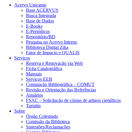
Acervo Unicamp
Base ACERVUS
Busca Integrada
Base de Dados
E-Books
E-Periódicos
Repositório/BD
Pesquisa no Acervo Interno
Biblioteca Digital Zika
Fator de Impacto e QUALIS
Serviços
Reserva e Renovação via Web
Ficha Catalográfica
Manuais
Serviços EEB
Comutação Bibliográfica – COMUT
Revisão e Orientação das Referências
Anuários
FSAC – Solicitação de cópias de artigos científicos
Turnitin
Sobre
Órgão Colegiado
Comissão da Biblioteca
Sugestões/Reclamações