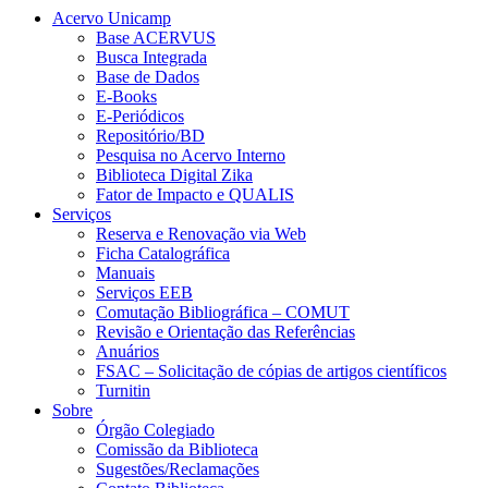
Acervo Unicamp
Base ACERVUS
Busca Integrada
Base de Dados
E-Books
E-Periódicos
Repositório/BD
Pesquisa no Acervo Interno
Biblioteca Digital Zika
Fator de Impacto e QUALIS
Serviços
Reserva e Renovação via Web
Ficha Catalográfica
Manuais
Serviços EEB
Comutação Bibliográfica – COMUT
Revisão e Orientação das Referências
Anuários
FSAC – Solicitação de cópias de artigos científicos
Turnitin
Sobre
Órgão Colegiado
Comissão da Biblioteca
Sugestões/Reclamações