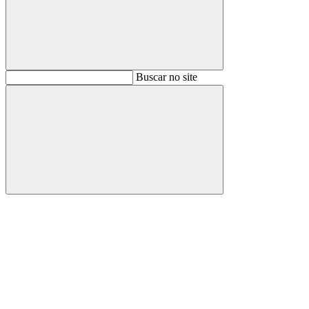
Buscar
Buscar no site
Buscar
Aumentar fonte
Diminuir fonte