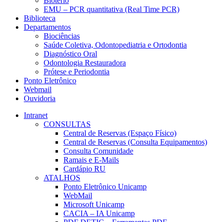
Biotério
EMU – PCR quantitativa (Real Time PCR)
Biblioteca
Departamentos
Biociências
Saúde Coletiva, Odontopediatria e Ortodontia
Diagnóstico Oral
Odontologia Restauradora
Prótese e Periodontia
Ponto Eletrônico
Webmail
Ouvidoria
Intranet
CONSULTAS
Central de Reservas (Espaço Físico)
Central de Reservas (Consulta Equipamentos)
Consulta Comunidade
Ramais e E-Mails
Cardápio RU
ATALHOS
Ponto Eletrônico Unicamp
WebMail
Microsoft Unicamp
CACIA – IA Unicamp