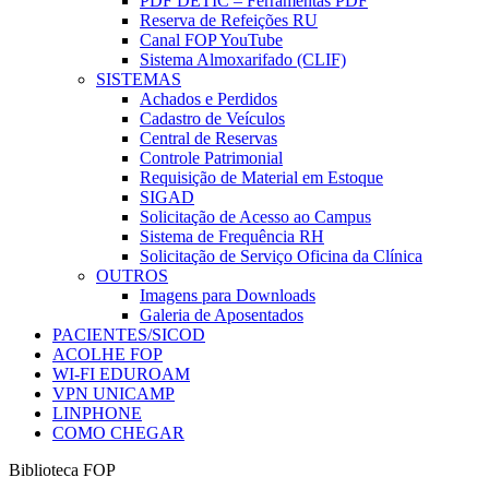
PDF DETIC – Ferramentas PDF
Reserva de Refeições RU
Canal FOP YouTube
Sistema Almoxarifado (CLIF)
SISTEMAS
Achados e Perdidos
Cadastro de Veículos
Central de Reservas
Controle Patrimonial
Requisição de Material em Estoque
SIGAD
Solicitação de Acesso ao Campus
Sistema de Frequência RH
Solicitação de Serviço Oficina da Clínica
OUTROS
Imagens para Downloads
Galeria de Aposentados
PACIENTES/SICOD
ACOLHE FOP
WI-FI EDUROAM
VPN UNICAMP
LINPHONE
COMO CHEGAR
Biblioteca FOP