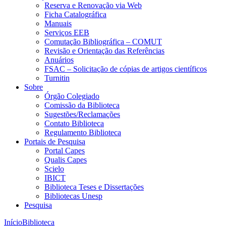
Reserva e Renovação via Web
Ficha Catalográfica
Manuais
Serviços EEB
Comutação Bibliográfica – COMUT
Revisão e Orientação das Referências
Anuários
FSAC – Solicitação de cópias de artigos científicos
Turnitin
Sobre
Órgão Colegiado
Comissão da Biblioteca
Sugestões/Reclamações
Contato Biblioteca
Regulamento Biblioteca
Portais de Pesquisa
Portal Capes
Qualis Capes
Scielo
IBICT
Biblioteca Teses e Dissertações
Bibliotecas Unesp
Pesquisa
Início
Biblioteca