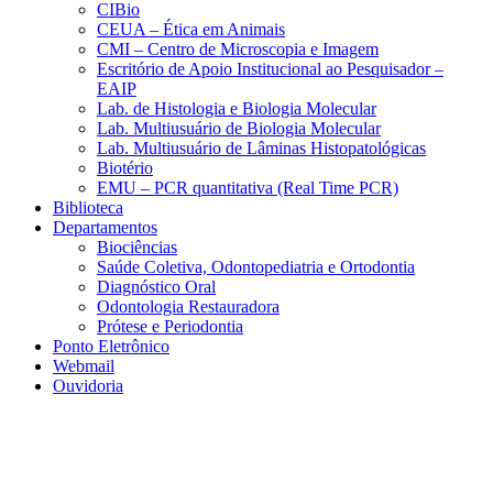
CIBio
CEUA – Ética em Animais
CMI – Centro de Microscopia e Imagem
Escritório de Apoio Institucional ao Pesquisador –
EAIP
Lab. de Histologia e Biologia Molecular
Lab. Multiusuário de Biologia Molecular
Lab. Multiusuário de Lâminas Histopatológicas
Biotério
EMU – PCR quantitativa (Real Time PCR)
Biblioteca
Departamentos
Biociências
Saúde Coletiva, Odontopediatria e Ortodontia
Diagnóstico Oral
Odontologia Restauradora
Prótese e Periodontia
Ponto Eletrônico
Webmail
Ouvidoria
Aumentar fonte