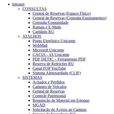
Intranet
CONSULTAS
Central de Reservas (Espaço Físico)
Central de Reservas (Consulta Equipamentos)
Consulta Comunidade
Ramais e E-Mails
Cardápio RU
ATALHOS
Ponto Eletrônico Unicamp
WebMail
Microsoft Unicamp
CACIA – IA Unicamp
PDF DETIC – Ferramentas PDF
Reserva de Refeições RU
Canal FOP YouTube
Sistema Almoxarifado (CLIF)
SISTEMAS
Achados e Perdidos
Cadastro de Veículos
Central de Reservas
Controle Patrimonial
Requisição de Material em Estoque
SIGAD
Solicitação de Acesso ao Campus