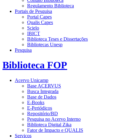
Contato Biblioteca
Regulamento Biblioteca
Portais de Pesquisa
Portal Capes
Qualis Capes
Scielo
IBICT
Biblioteca Teses e Dissertações
Bibliotecas Unesp
Pesquisa
Biblioteca FOP
Acervo Unicamp
Base ACERVUS
Busca Integrada
Base de Dados
E-Books
E-Periódicos
Repositório/BD
Pesquisa no Acervo Interno
Biblioteca Digital Zika
Fator de Impacto e QUALIS
Serviços