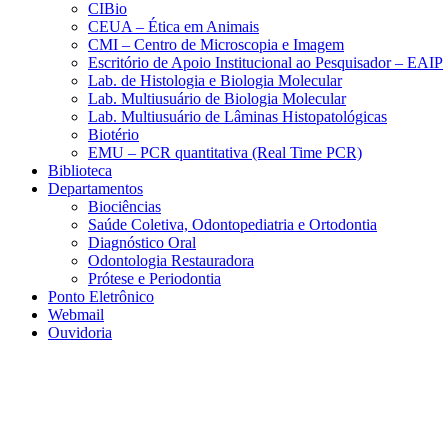
CIBio
CEUA – Ética em Animais
CMI – Centro de Microscopia e Imagem
Escritório de Apoio Institucional ao Pesquisador – EAIP
Lab. de Histologia e Biologia Molecular
Lab. Multiusuário de Biologia Molecular
Lab. Multiusuário de Lâminas Histopatológicas
Biotério
EMU – PCR quantitativa (Real Time PCR)
Biblioteca
Departamentos
Biociências
Saúde Coletiva, Odontopediatria e Ortodontia
Diagnóstico Oral
Odontologia Restauradora
Prótese e Periodontia
Ponto Eletrônico
Webmail
Ouvidoria
Aumentar fonte