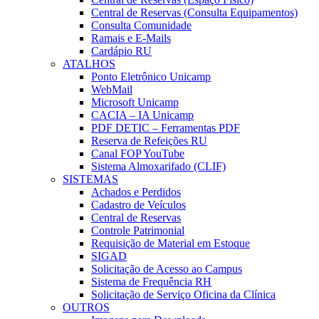
Central de Reservas (Consulta Equipamentos)
Consulta Comunidade
Ramais e E-Mails
Cardápio RU
ATALHOS
Ponto Eletrônico Unicamp
WebMail
Microsoft Unicamp
CACIA – IA Unicamp
PDF DETIC – Ferramentas PDF
Reserva de Refeições RU
Canal FOP YouTube
Sistema Almoxarifado (CLIF)
SISTEMAS
Achados e Perdidos
Cadastro de Veículos
Central de Reservas
Controle Patrimonial
Requisição de Material em Estoque
SIGAD
Solicitação de Acesso ao Campus
Sistema de Frequência RH
Solicitação de Serviço Oficina da Clínica
OUTROS