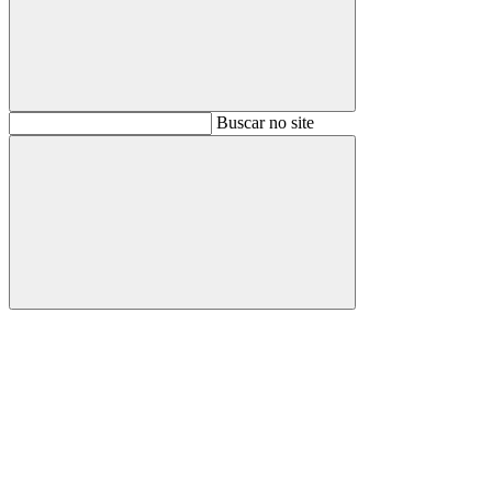
Buscar
Buscar no site
Buscar
Aumentar fonte
Diminuir fonte