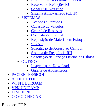
PDF DETIC – Ferramentas PDF
Reserva de Refeições RU
Canal FOP YouTube
Sistema Almoxarifado (CLIF)
SISTEMAS
Achados e Perdidos
Cadastro de Veículos
Central de Reservas
Controle Patrimonial
Requisição de Material em Estoque
SIGAD
Solicitação de Acesso ao Campus
Sistema de Frequência RH
Solicitação de Serviço Oficina da Clínica
OUTROS
Imagens para Downloads
Galeria de Aposentados
PACIENTES/SICOD
ACOLHE FOP
WI-FI EDUROAM
VPN UNICAMP
LINPHONE
COMO CHEGAR
Biblioteca FOP