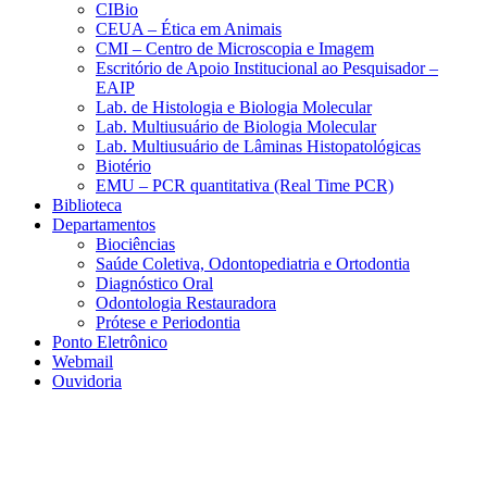
CIBio
CEUA – Ética em Animais
CMI – Centro de Microscopia e Imagem
Escritório de Apoio Institucional ao Pesquisador –
EAIP
Lab. de Histologia e Biologia Molecular
Lab. Multiusuário de Biologia Molecular
Lab. Multiusuário de Lâminas Histopatológicas
Biotério
EMU – PCR quantitativa (Real Time PCR)
Biblioteca
Departamentos
Biociências
Saúde Coletiva, Odontopediatria e Ortodontia
Diagnóstico Oral
Odontologia Restauradora
Prótese e Periodontia
Ponto Eletrônico
Webmail
Ouvidoria
Aumentar fonte