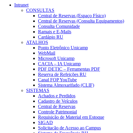
Intranet
CONSULTAS
Central de Reservas (Espaço Físico)
Central de Reservas (Consulta Equipamentos)
Consulta Comunidade
Ramais e E-Mails
Cardápio RU
ATALHOS
Ponto Eletrônico Unicamp
WebMail
Microsoft Unicamp
CACIA – IA Unicamp
PDF DETIC – Ferramentas PDF
Reserva de Refeições RU
Canal FOP YouTube
Sistema Almoxarifado (CLIF)
SISTEMAS
Achados e Perdidos
Cadastro de Veículos
Central de Reservas
Controle Patrimonial
Requisição de Material em Estoque
SIGAD
Solicitação de Acesso ao Campus