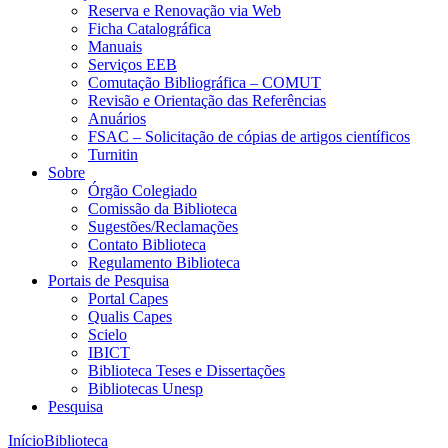
Reserva e Renovação via Web
Ficha Catalográfica
Manuais
Serviços EEB
Comutação Bibliográfica – COMUT
Revisão e Orientação das Referências
Anuários
FSAC – Solicitação de cópias de artigos científicos
Turnitin
Sobre
Órgão Colegiado
Comissão da Biblioteca
Sugestões/Reclamações
Contato Biblioteca
Regulamento Biblioteca
Portais de Pesquisa
Portal Capes
Qualis Capes
Scielo
IBICT
Biblioteca Teses e Dissertações
Bibliotecas Unesp
Pesquisa
Início
Biblioteca