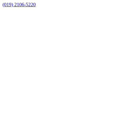
(019) 2106-5220
Link para o Facebook
Link para o Instagram
Link para o Youtube