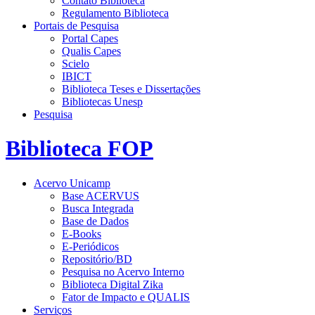
Contato Biblioteca
Regulamento Biblioteca
Portais de Pesquisa
Portal Capes
Qualis Capes
Scielo
IBICT
Biblioteca Teses e Dissertações
Bibliotecas Unesp
Pesquisa
Biblioteca FOP
Acervo Unicamp
Base ACERVUS
Busca Integrada
Base de Dados
E-Books
E-Periódicos
Repositório/BD
Pesquisa no Acervo Interno
Biblioteca Digital Zika
Fator de Impacto e QUALIS
Serviços