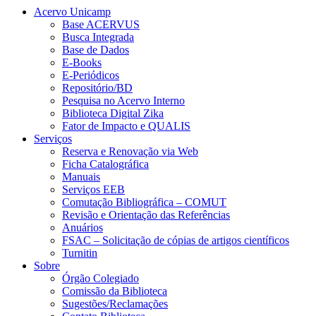
Acervo Unicamp
Base ACERVUS
Busca Integrada
Base de Dados
E-Books
E-Periódicos
Repositório/BD
Pesquisa no Acervo Interno
Biblioteca Digital Zika
Fator de Impacto e QUALIS
Serviços
Reserva e Renovação via Web
Ficha Catalográfica
Manuais
Serviços EEB
Comutação Bibliográfica – COMUT
Revisão e Orientação das Referências
Anuários
FSAC – Solicitação de cópias de artigos científicos
Turnitin
Sobre
Órgão Colegiado
Comissão da Biblioteca
Sugestões/Reclamações