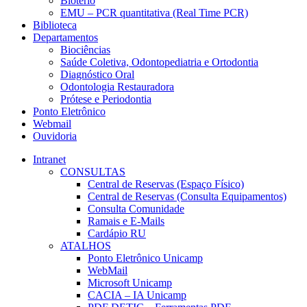
Biotério
EMU – PCR quantitativa (Real Time PCR)
Biblioteca
Departamentos
Biociências
Saúde Coletiva, Odontopediatria e Ortodontia
Diagnóstico Oral
Odontologia Restauradora
Prótese e Periodontia
Ponto Eletrônico
Webmail
Ouvidoria
Intranet
CONSULTAS
Central de Reservas (Espaço Físico)
Central de Reservas (Consulta Equipamentos)
Consulta Comunidade
Ramais e E-Mails
Cardápio RU
ATALHOS
Ponto Eletrônico Unicamp
WebMail
Microsoft Unicamp
CACIA – IA Unicamp