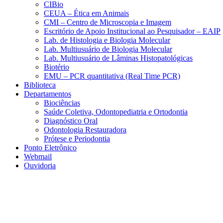
CIBio
CEUA – Ética em Animais
CMI – Centro de Microscopia e Imagem
Escritório de Apoio Institucional ao Pesquisador – EAIP
Lab. de Histologia e Biologia Molecular
Lab. Multiusuário de Biologia Molecular
Lab. Multiusuário de Lâminas Histopatológicas
Biotério
EMU – PCR quantitativa (Real Time PCR)
Biblioteca
Departamentos
Biociências
Saúde Coletiva, Odontopediatria e Ortodontia
Diagnóstico Oral
Odontologia Restauradora
Prótese e Periodontia
Ponto Eletrônico
Webmail
Ouvidoria
Aumentar fonte