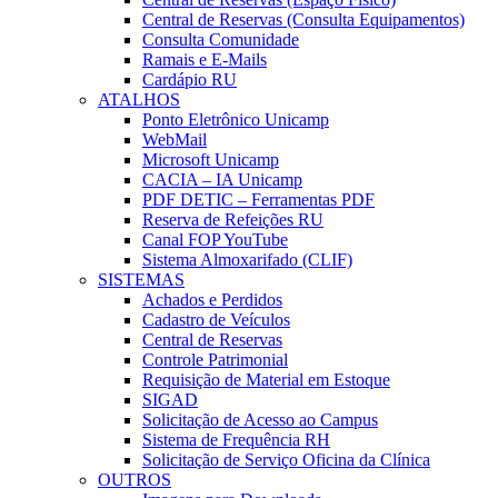
Central de Reservas (Consulta Equipamentos)
Consulta Comunidade
Ramais e E-Mails
Cardápio RU
ATALHOS
Ponto Eletrônico Unicamp
WebMail
Microsoft Unicamp
CACIA – IA Unicamp
PDF DETIC – Ferramentas PDF
Reserva de Refeições RU
Canal FOP YouTube
Sistema Almoxarifado (CLIF)
SISTEMAS
Achados e Perdidos
Cadastro de Veículos
Central de Reservas
Controle Patrimonial
Requisição de Material em Estoque
SIGAD
Solicitação de Acesso ao Campus
Sistema de Frequência RH
Solicitação de Serviço Oficina da Clínica
OUTROS