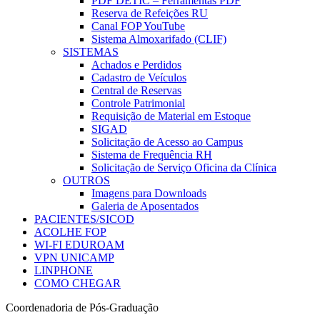
PDF DETIC – Ferramentas PDF
Reserva de Refeições RU
Canal FOP YouTube
Sistema Almoxarifado (CLIF)
SISTEMAS
Achados e Perdidos
Cadastro de Veículos
Central de Reservas
Controle Patrimonial
Requisição de Material em Estoque
SIGAD
Solicitação de Acesso ao Campus
Sistema de Frequência RH
Solicitação de Serviço Oficina da Clínica
OUTROS
Imagens para Downloads
Galeria de Aposentados
PACIENTES/SICOD
ACOLHE FOP
WI-FI EDUROAM
VPN UNICAMP
LINPHONE
COMO CHEGAR
Coordenadoria de Pós-Graduação