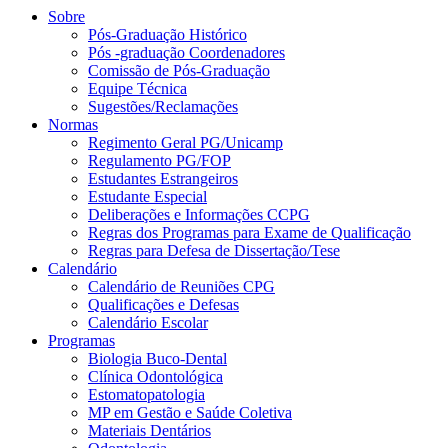
Sobre
Pós-Graduação Histórico
Pós -graduação Coordenadores
Comissão de Pós-Graduação
Equipe Técnica
Sugestões/Reclamações
Normas
Regimento Geral PG/Unicamp
Regulamento PG/FOP
Estudantes Estrangeiros
Estudante Especial
Deliberações e Informações CCPG
Regras dos Programas para Exame de Qualificação
Regras para Defesa de Dissertação/Tese
Calendário
Calendário de Reuniões CPG
Qualificações e Defesas
Calendário Escolar
Programas
Biologia Buco-Dental
Clínica Odontológica
Estomatopatologia
MP em Gestão e Saúde Coletiva
Materiais Dentários