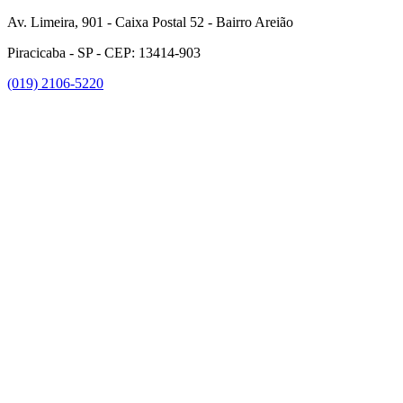
Av. Limeira, 901 - Caixa Postal 52 - Bairro Areião
Piracicaba - SP - CEP: 13414-903
(019) 2106-5220
Link para o Facebook
Link para o Instagram
Link para o Youtube