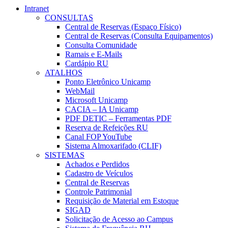
Intranet
CONSULTAS
Central de Reservas (Espaço Físico)
Central de Reservas (Consulta Equipamentos)
Consulta Comunidade
Ramais e E-Mails
Cardápio RU
ATALHOS
Ponto Eletrônico Unicamp
WebMail
Microsoft Unicamp
CACIA – IA Unicamp
PDF DETIC – Ferramentas PDF
Reserva de Refeições RU
Canal FOP YouTube
Sistema Almoxarifado (CLIF)
SISTEMAS
Achados e Perdidos
Cadastro de Veículos
Central de Reservas
Controle Patrimonial
Requisição de Material em Estoque
SIGAD
Solicitação de Acesso ao Campus