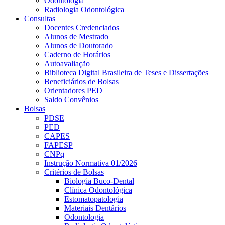
Odontologia
Radiologia Odontológica
Consultas
Docentes Credenciados
Alunos de Mestrado
Alunos de Doutorado
Caderno de Horários
Autoavaliação
Biblioteca Digital Brasileira de Teses e Dissertações
Beneficiários de Bolsas
Orientadores PED
Saldo Convênios
Bolsas
PDSE
PED
CAPES
FAPESP
CNPq
Instrução Normativa 01/2026
Critérios de Bolsas
Biologia Buco-Dental
Clínica Odontológica
Estomatopatologia
Materiais Dentários
Odontologia