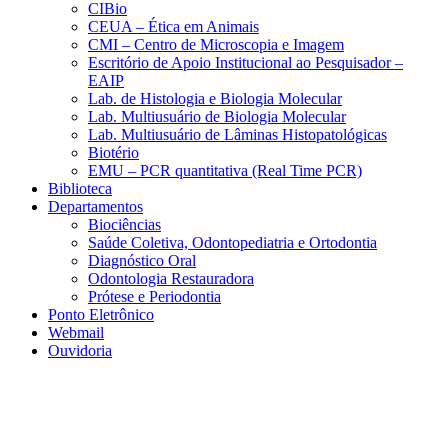
CIBio
CEUA – Ética em Animais
CMI – Centro de Microscopia e Imagem
Escritório de Apoio Institucional ao Pesquisador –
EAIP
Lab. de Histologia e Biologia Molecular
Lab. Multiusuário de Biologia Molecular
Lab. Multiusuário de Lâminas Histopatológicas
Biotério
EMU – PCR quantitativa (Real Time PCR)
Biblioteca
Departamentos
Biociências
Saúde Coletiva, Odontopediatria e Ortodontia
Diagnóstico Oral
Odontologia Restauradora
Prótese e Periodontia
Ponto Eletrônico
Webmail
Ouvidoria
Aumentar fonte