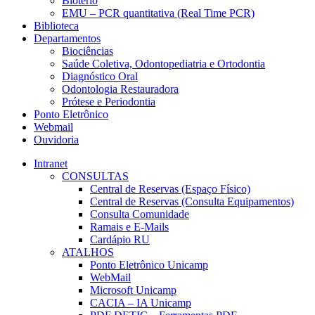
Biotério
EMU – PCR quantitativa (Real Time PCR)
Biblioteca
Departamentos
Biociências
Saúde Coletiva, Odontopediatria e Ortodontia
Diagnóstico Oral
Odontologia Restauradora
Prótese e Periodontia
Ponto Eletrônico
Webmail
Ouvidoria
Intranet
CONSULTAS
Central de Reservas (Espaço Físico)
Central de Reservas (Consulta Equipamentos)
Consulta Comunidade
Ramais e E-Mails
Cardápio RU
ATALHOS
Ponto Eletrônico Unicamp
WebMail
Microsoft Unicamp
CACIA – IA Unicamp