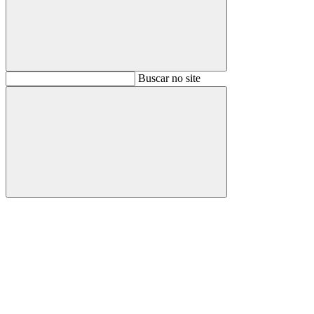
Buscar
Buscar no site
Buscar
Aumentar fonte
Diminuir fonte