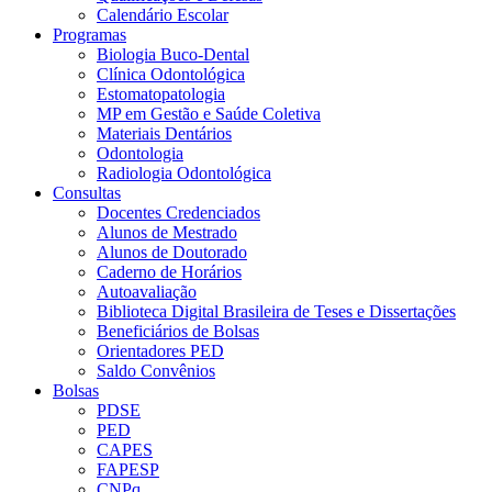
Calendário Escolar
Programas
Biologia Buco-Dental
Clínica Odontológica
Estomatopatologia
MP em Gestão e Saúde Coletiva
Materiais Dentários
Odontologia
Radiologia Odontológica
Consultas
Docentes Credenciados
Alunos de Mestrado
Alunos de Doutorado
Caderno de Horários
Autoavaliação
Biblioteca Digital Brasileira de Teses e Dissertações
Beneficiários de Bolsas
Orientadores PED
Saldo Convênios
Bolsas
PDSE
PED
CAPES
FAPESP
CNPq