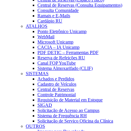
Central de Reservas (Consulta Equipamentos)
Consulta Comunidade
Ramais e E-Mails
Cardápio RU
ATALHOS
Ponto Eletrônico Unicamp
WebMail
Microsoft Unicamp
CACIA – IA Unicamp
PDF DETIC – Ferramentas PDF
Reserva de Refeições RU
Canal FOP YouTube
Sistema Almoxarifado (CLIF)
SISTEMAS
Achados e Perdidos
Cadastro de Veículos
Central de Reservas
Controle Patrimonial
Requisição de Material em Estoque
SIGAD
Solicitação de Acesso ao Campus
Sistema de Frequência RH
Solicitação de Serviço Oficina da Clínica
OUTROS