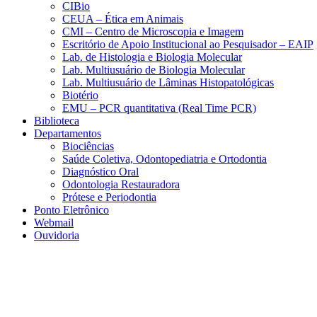
CIBio
CEUA – Ética em Animais
CMI – Centro de Microscopia e Imagem
Escritório de Apoio Institucional ao Pesquisador – EAIP
Lab. de Histologia e Biologia Molecular
Lab. Multiusuário de Biologia Molecular
Lab. Multiusuário de Lâminas Histopatológicas
Biotério
EMU – PCR quantitativa (Real Time PCR)
Biblioteca
Departamentos
Biociências
Saúde Coletiva, Odontopediatria e Ortodontia
Diagnóstico Oral
Odontologia Restauradora
Prótese e Periodontia
Ponto Eletrônico
Webmail
Ouvidoria
Aumentar fonte