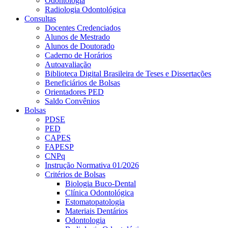
Odontologia
Radiologia Odontológica
Consultas
Docentes Credenciados
Alunos de Mestrado
Alunos de Doutorado
Caderno de Horários
Autoavaliação
Biblioteca Digital Brasileira de Teses e Dissertações
Beneficiários de Bolsas
Orientadores PED
Saldo Convênios
Bolsas
PDSE
PED
CAPES
FAPESP
CNPq
Instrução Normativa 01/2026
Critérios de Bolsas
Biologia Buco-Dental
Clínica Odontológica
Estomatopatologia
Materiais Dentários
Odontologia