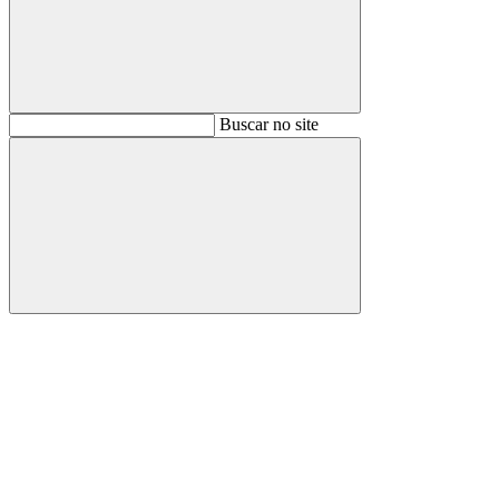
Buscar
Buscar no site
Buscar
Aumentar fonte
Diminuir fonte