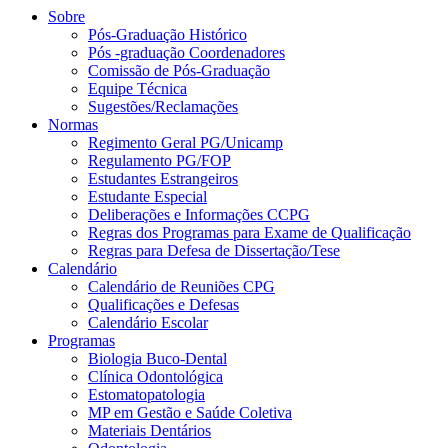
Sobre
Pós-Graduação Histórico
Pós -graduação Coordenadores
Comissão de Pós-Graduação
Equipe Técnica
Sugestões/Reclamações
Normas
Regimento Geral PG/Unicamp
Regulamento PG/FOP
Estudantes Estrangeiros
Estudante Especial
Deliberações e Informações CCPG
Regras dos Programas para Exame de Qualificação
Regras para Defesa de Dissertação/Tese
Calendário
Calendário de Reuniões CPG
Qualificações e Defesas
Calendário Escolar
Programas
Biologia Buco-Dental
Clínica Odontológica
Estomatopatologia
MP em Gestão e Saúde Coletiva
Materiais Dentários