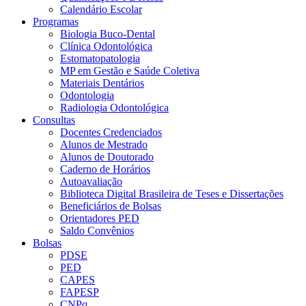
Calendário Escolar
Programas
Biologia Buco-Dental
Clínica Odontológica
Estomatopatologia
MP em Gestão e Saúde Coletiva
Materiais Dentários
Odontologia
Radiologia Odontológica
Consultas
Docentes Credenciados
Alunos de Mestrado
Alunos de Doutorado
Caderno de Horários
Autoavaliação
Biblioteca Digital Brasileira de Teses e Dissertações
Beneficiários de Bolsas
Orientadores PED
Saldo Convênios
Bolsas
PDSE
PED
CAPES
FAPESP
CNPq