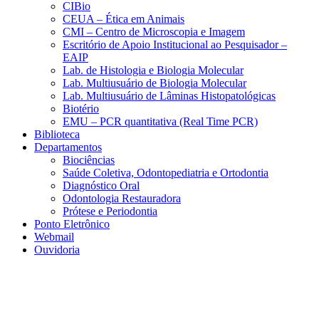
CIBio
CEUA – Ética em Animais
CMI – Centro de Microscopia e Imagem
Escritório de Apoio Institucional ao Pesquisador –
EAIP
Lab. de Histologia e Biologia Molecular
Lab. Multiusuário de Biologia Molecular
Lab. Multiusuário de Lâminas Histopatológicas
Biotério
EMU – PCR quantitativa (Real Time PCR)
Biblioteca
Departamentos
Biociências
Saúde Coletiva, Odontopediatria e Ortodontia
Diagnóstico Oral
Odontologia Restauradora
Prótese e Periodontia
Ponto Eletrônico
Webmail
Ouvidoria
Aumentar fonte