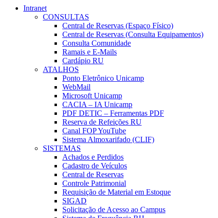
Intranet
CONSULTAS
Central de Reservas (Espaço Físico)
Central de Reservas (Consulta Equipamentos)
Consulta Comunidade
Ramais e E-Mails
Cardápio RU
ATALHOS
Ponto Eletrônico Unicamp
WebMail
Microsoft Unicamp
CACIA – IA Unicamp
PDF DETIC – Ferramentas PDF
Reserva de Refeições RU
Canal FOP YouTube
Sistema Almoxarifado (CLIF)
SISTEMAS
Achados e Perdidos
Cadastro de Veículos
Central de Reservas
Controle Patrimonial
Requisição de Material em Estoque
SIGAD
Solicitação de Acesso ao Campus