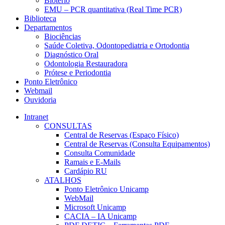
Biotério
EMU – PCR quantitativa (Real Time PCR)
Biblioteca
Departamentos
Biociências
Saúde Coletiva, Odontopediatria e Ortodontia
Diagnóstico Oral
Odontologia Restauradora
Prótese e Periodontia
Ponto Eletrônico
Webmail
Ouvidoria
Intranet
CONSULTAS
Central de Reservas (Espaço Físico)
Central de Reservas (Consulta Equipamentos)
Consulta Comunidade
Ramais e E-Mails
Cardápio RU
ATALHOS
Ponto Eletrônico Unicamp
WebMail
Microsoft Unicamp
CACIA – IA Unicamp