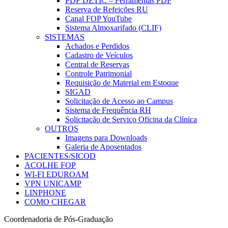
PDF DETIC – Ferramentas PDF
Reserva de Refeições RU
Canal FOP YouTube
Sistema Almoxarifado (CLIF)
SISTEMAS
Achados e Perdidos
Cadastro de Veículos
Central de Reservas
Controle Patrimonial
Requisição de Material em Estoque
SIGAD
Solicitação de Acesso ao Campus
Sistema de Frequência RH
Solicitação de Serviço Oficina da Clínica
OUTROS
Imagens para Downloads
Galeria de Aposentados
PACIENTES/SICOD
ACOLHE FOP
WI-FI EDUROAM
VPN UNICAMP
LINPHONE
COMO CHEGAR
Coordenadoria de Pós-Graduação