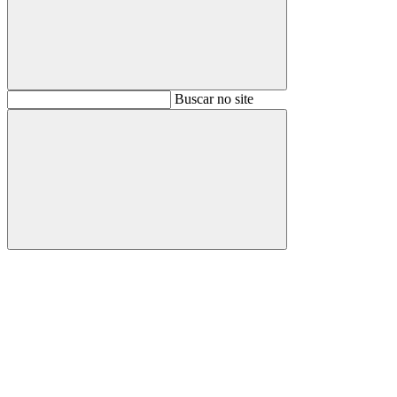
Buscar
Buscar no site
Buscar
Aumentar fonte
Diminuir fonte