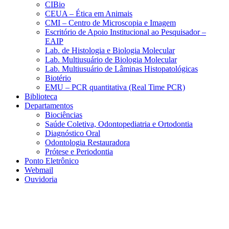
CIBio
CEUA – Ética em Animais
CMI – Centro de Microscopia e Imagem
Escritório de Apoio Institucional ao Pesquisador –
EAIP
Lab. de Histologia e Biologia Molecular
Lab. Multiusuário de Biologia Molecular
Lab. Multiusuário de Lâminas Histopatológicas
Biotério
EMU – PCR quantitativa (Real Time PCR)
Biblioteca
Departamentos
Biociências
Saúde Coletiva, Odontopediatria e Ortodontia
Diagnóstico Oral
Odontologia Restauradora
Prótese e Periodontia
Ponto Eletrônico
Webmail
Ouvidoria
Aumentar fonte