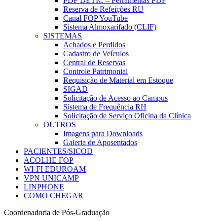
PDF DETIC – Ferramentas PDF
Reserva de Refeições RU
Canal FOP YouTube
Sistema Almoxarifado (CLIF)
SISTEMAS
Achados e Perdidos
Cadastro de Veículos
Central de Reservas
Controle Patrimonial
Requisição de Material em Estoque
SIGAD
Solicitação de Acesso ao Campus
Sistema de Frequência RH
Solicitação de Serviço Oficina da Clínica
OUTROS
Imagens para Downloads
Galeria de Aposentados
PACIENTES/SICOD
ACOLHE FOP
WI-FI EDUROAM
VPN UNICAMP
LINPHONE
COMO CHEGAR
Coordenadoria de Pós-Graduação