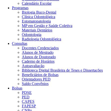
Calendário Escolar
Programas
Biologia Buco-Dental
Clínica Odontológica
Estomatopatologia
MP em Gestão e Saúde Coletiva
Materiais Dentários
Odontologia
Radiologia Odontológica
Consultas
Docentes Credenciados
Alunos de Mestrado
Alunos de Doutorado
Caderno de Horários
Autoavaliação
Biblioteca Digital Brasileira de Teses e Dissertações
Beneficiários de Bolsas
Orientadores PED
Saldo Convênios
Bolsas
PDSE
PED
CAPES
FAPESP
CNPq