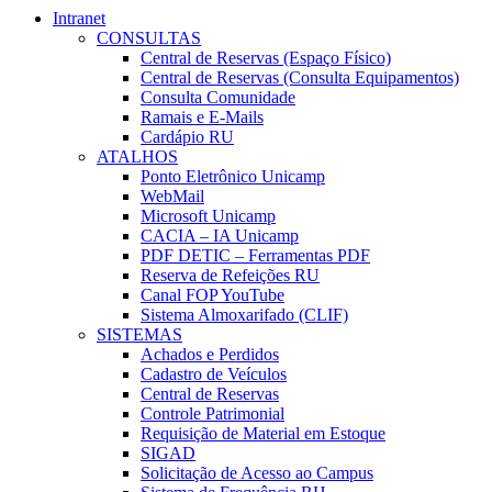
Intranet
CONSULTAS
Central de Reservas (Espaço Físico)
Central de Reservas (Consulta Equipamentos)
Consulta Comunidade
Ramais e E-Mails
Cardápio RU
ATALHOS
Ponto Eletrônico Unicamp
WebMail
Microsoft Unicamp
CACIA – IA Unicamp
PDF DETIC – Ferramentas PDF
Reserva de Refeições RU
Canal FOP YouTube
Sistema Almoxarifado (CLIF)
SISTEMAS
Achados e Perdidos
Cadastro de Veículos
Central de Reservas
Controle Patrimonial
Requisição de Material em Estoque
SIGAD
Solicitação de Acesso ao Campus