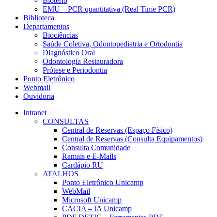
Biotério
EMU – PCR quantitativa (Real Time PCR)
Biblioteca
Departamentos
Biociências
Saúde Coletiva, Odontopediatria e Ortodontia
Diagnóstico Oral
Odontologia Restauradora
Prótese e Periodontia
Ponto Eletrônico
Webmail
Ouvidoria
Intranet
CONSULTAS
Central de Reservas (Espaço Físico)
Central de Reservas (Consulta Equipamentos)
Consulta Comunidade
Ramais e E-Mails
Cardápio RU
ATALHOS
Ponto Eletrônico Unicamp
WebMail
Microsoft Unicamp
CACIA – IA Unicamp