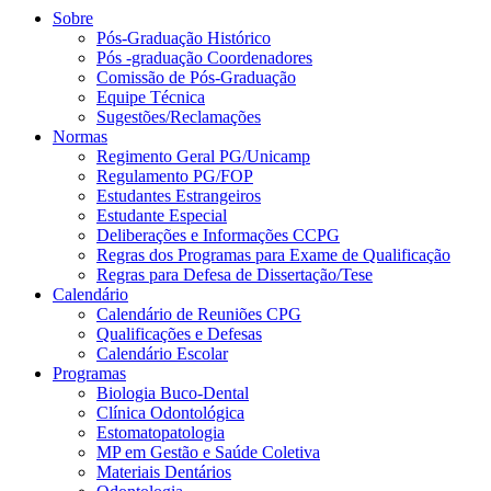
Sobre
Pós-Graduação Histórico
Pós -graduação Coordenadores
Comissão de Pós-Graduação
Equipe Técnica
Sugestões/Reclamações
Normas
Regimento Geral PG/Unicamp
Regulamento PG/FOP
Estudantes Estrangeiros
Estudante Especial
Deliberações e Informações CCPG
Regras dos Programas para Exame de Qualificação
Regras para Defesa de Dissertação/Tese
Calendário
Calendário de Reuniões CPG
Qualificações e Defesas
Calendário Escolar
Programas
Biologia Buco-Dental
Clínica Odontológica
Estomatopatologia
MP em Gestão e Saúde Coletiva
Materiais Dentários