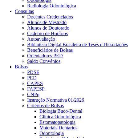
Odontologia
Radiologia Odontológica
Consultas
Docentes Credenciados
Alunos de Mestrado
Alunos de Doutorado
Caderno de Horários
Autoavaliação
Biblioteca Digital Brasileira de Teses e Dissertações
Beneficiários de Bolsas
Orientadores PED
Saldo Convênios
Bolsas
PDSE
PED
CAPES
FAPESP
CNPq
Instrução Normativa 01/2026
Critérios de Bolsas
Biologia Buco-Dental
Clínica Odontológica
Estomatopatologia
Materiais Dentários
Odontologia