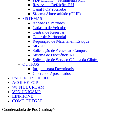
PDF DETIC – Ferramentas PDF
Reserva de Refeições RU
Canal FOP YouTube
Sistema Almoxarifado (CLIF)
SISTEMAS
Achados e Perdidos
Cadastro de Veículos
Central de Reservas
Controle Patrimonial
Requisição de Material em Estoque
SIGAD
Solicitação de Acesso ao Campus
Sistema de Frequência RH
Solicitação de Serviço Oficina da Clínica
OUTROS
Imagens para Downloads
Galeria de Aposentados
PACIENTES/SICOD
ACOLHE FOP
WI-FI EDUROAM
VPN UNICAMP
LINPHONE
COMO CHEGAR
Coordenadoria de Pós-Graduação