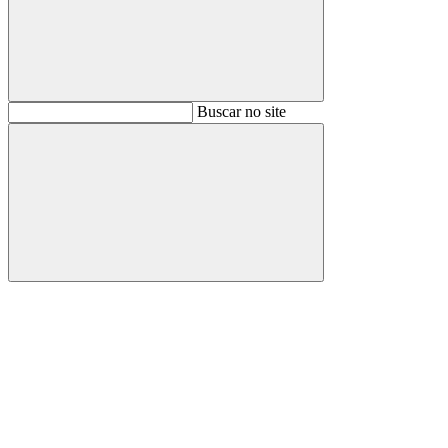
Buscar
Buscar no site
Buscar
Aumentar fonte
Diminuir fonte