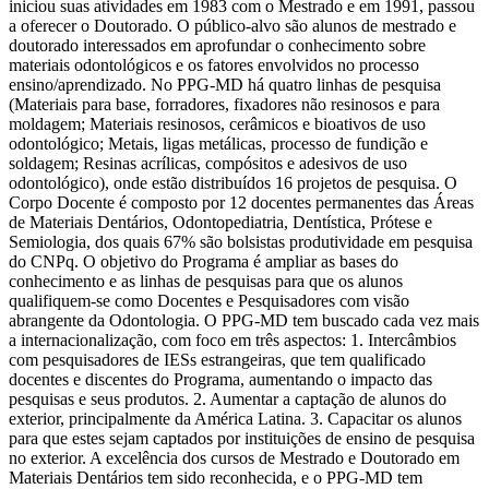
iniciou suas atividades em 1983 com o Mestrado e em 1991, passou
a oferecer o Doutorado. O público-alvo são alunos de mestrado e
doutorado interessados em aprofundar o conhecimento sobre
materiais odontológicos e os fatores envolvidos no processo
ensino/aprendizado. No PPG-MD há quatro linhas de pesquisa
(Materiais para base, forradores, fixadores não resinosos e para
moldagem; Materiais resinosos, cerâmicos e bioativos de uso
odontológico; Metais, ligas metálicas, processo de fundição e
soldagem; Resinas acrílicas, compósitos e adesivos de uso
odontológico), onde estão distribuídos 16 projetos de pesquisa. O
Corpo Docente é composto por 12 docentes permanentes das Áreas
de Materiais Dentários, Odontopediatria, Dentística, Prótese e
Semiologia, dos quais 67% são bolsistas produtividade em pesquisa
do CNPq. O objetivo do Programa é ampliar as bases do
conhecimento e as linhas de pesquisas para que os alunos
qualifiquem-se como Docentes e Pesquisadores com visão
abrangente da Odontologia. O PPG-MD tem buscado cada vez mais
a internacionalização, com foco em três aspectos: 1. Intercâmbios
com pesquisadores de IESs estrangeiras, que tem qualificado
docentes e discentes do Programa, aumentando o impacto das
pesquisas e seus produtos. 2. Aumentar a captação de alunos do
exterior, principalmente da América Latina. 3. Capacitar os alunos
para que estes sejam captados por instituições de ensino de pesquisa
no exterior. A excelência dos cursos de Mestrado e Doutorado em
Materiais Dentários tem sido reconhecida, e o PPG-MD tem