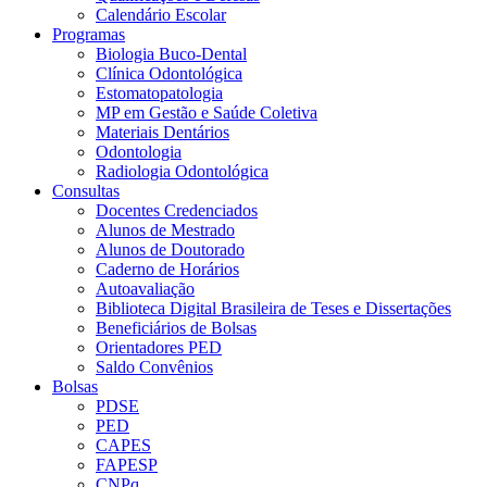
Calendário Escolar
Programas
Biologia Buco-Dental
Clínica Odontológica
Estomatopatologia
MP em Gestão e Saúde Coletiva
Materiais Dentários
Odontologia
Radiologia Odontológica
Consultas
Docentes Credenciados
Alunos de Mestrado
Alunos de Doutorado
Caderno de Horários
Autoavaliação
Biblioteca Digital Brasileira de Teses e Dissertações
Beneficiários de Bolsas
Orientadores PED
Saldo Convênios
Bolsas
PDSE
PED
CAPES
FAPESP
CNPq