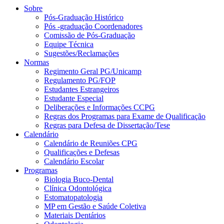
Sobre
Pós-Graduação Histórico
Pós -graduação Coordenadores
Comissão de Pós-Graduação
Equipe Técnica
Sugestões/Reclamações
Normas
Regimento Geral PG/Unicamp
Regulamento PG/FOP
Estudantes Estrangeiros
Estudante Especial
Deliberações e Informações CCPG
Regras dos Programas para Exame de Qualificação
Regras para Defesa de Dissertação/Tese
Calendário
Calendário de Reuniões CPG
Qualificações e Defesas
Calendário Escolar
Programas
Biologia Buco-Dental
Clínica Odontológica
Estomatopatologia
MP em Gestão e Saúde Coletiva
Materiais Dentários