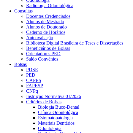
Odontologia
Radiologia Odontológica
Consultas
Docentes Credenciados
Alunos de Mestrado
Alunos de Doutorado
Caderno de Horários
Autoavaliação
Biblioteca Digital Brasileira de Teses e Dissertações
Beneficiários de Bolsas
Orientadores PED
Saldo Convênios
Bolsas
PDSE
PED
CAPES
FAPESP
CNPq
Instrução Normativa 01/2026
Critérios de Bolsas
Biologia Buco-Dental
Clínica Odontológica
Estomatopatologia
Materiais Dentários
Odontologia