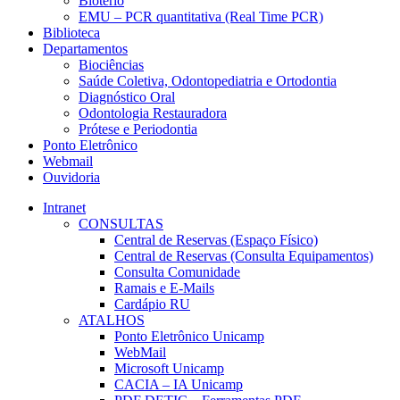
Biotério
EMU – PCR quantitativa (Real Time PCR)
Biblioteca
Departamentos
Biociências
Saúde Coletiva, Odontopediatria e Ortodontia
Diagnóstico Oral
Odontologia Restauradora
Prótese e Periodontia
Ponto Eletrônico
Webmail
Ouvidoria
Intranet
CONSULTAS
Central de Reservas (Espaço Físico)
Central de Reservas (Consulta Equipamentos)
Consulta Comunidade
Ramais e E-Mails
Cardápio RU
ATALHOS
Ponto Eletrônico Unicamp
WebMail
Microsoft Unicamp
CACIA – IA Unicamp