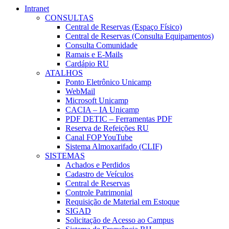
Intranet
CONSULTAS
Central de Reservas (Espaço Físico)
Central de Reservas (Consulta Equipamentos)
Consulta Comunidade
Ramais e E-Mails
Cardápio RU
ATALHOS
Ponto Eletrônico Unicamp
WebMail
Microsoft Unicamp
CACIA – IA Unicamp
PDF DETIC – Ferramentas PDF
Reserva de Refeições RU
Canal FOP YouTube
Sistema Almoxarifado (CLIF)
SISTEMAS
Achados e Perdidos
Cadastro de Veículos
Central de Reservas
Controle Patrimonial
Requisição de Material em Estoque
SIGAD
Solicitação de Acesso ao Campus