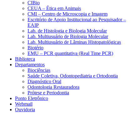
CIBio
CEUA – Ética em Animais
CMI – Centro de Microscopia e Imagem
Escritório de Apoio Institucional ao Pesquisador –
EAIP
Lab. de Histologia e Biologia Molecular
Lab. Multiusuário de Biologia Molecular
Lab. Multiusuário de Lâminas Histopatológicas
Biotério
EMU – PCR quantitativa (Real Time PCR)
Biblioteca
Departamentos
Biociências
Saúde Coletiva, Odontopediatria e Ortodontia
Diagnóstico Oral
Odontologia Restauradora
Prótese e Periodontia
Ponto Eletrônico
Webmail
Ouvidoria
Aumentar fonte