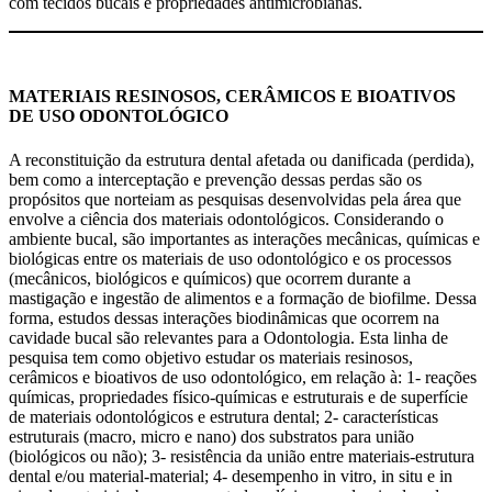
com tecidos bucais e propriedades antimicrobianas.
MATERIAIS RESINOSOS, CERÂMICOS E BIOATIVOS
DE USO ODONTOLÓGICO
A reconstituição da estrutura dental afetada ou danificada (perdida),
bem como a interceptação e prevenção dessas perdas são os
propósitos que norteiam as pesquisas desenvolvidas pela área que
envolve a ciência dos materiais odontológicos. Considerando o
ambiente bucal, são importantes as interações mecânicas, químicas e
biológicas entre os materiais de uso odontológico e os processos
(mecânicos, biológicos e químicos) que ocorrem durante a
mastigação e ingestão de alimentos e a formação de biofilme. Dessa
forma, estudos dessas interações biodinâmicas que ocorrem na
cavidade bucal são relevantes para a Odontologia. Esta linha de
pesquisa tem como objetivo estudar os materiais resinosos,
cerâmicos e bioativos de uso odontológico, em relação à: 1- reações
químicas, propriedades físico-químicas e estruturais e de superfície
de materiais odontológicos e estrutura dental; 2- características
estruturais (macro, micro e nano) dos substratos para união
(biológicos ou não); 3- resistência da união entre materiais-estrutura
dental e/ou material-material; 4- desempenho in vitro, in situ e in