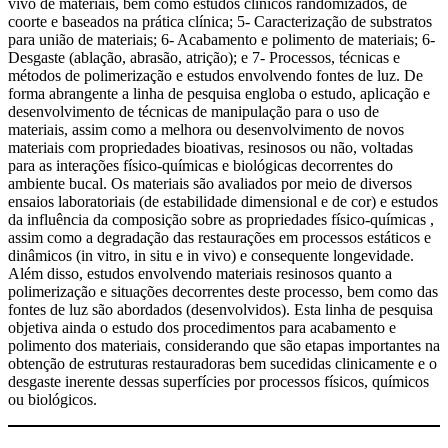
vivo de materiais, bem como estudos clínicos randomizados, de
coorte e baseados na prática clínica; 5- Caracterização de substratos
para união de materiais; 6- Acabamento e polimento de materiais; 6-
Desgaste (ablação, abrasão, atrição); e 7- Processos, técnicas e
métodos de polimerização e estudos envolvendo fontes de luz. De
forma abrangente a linha de pesquisa engloba o estudo, aplicação e
desenvolvimento de técnicas de manipulação para o uso de
materiais, assim como a melhora ou desenvolvimento de novos
materiais com propriedades bioativas, resinosos ou não, voltadas
para as interações físico-químicas e biológicas decorrentes do
ambiente bucal. Os materiais são avaliados por meio de diversos
ensaios laboratoriais (de estabilidade dimensional e de cor) e estudos
da influência da composição sobre as propriedades físico-químicas ,
assim como a degradação das restaurações em processos estáticos e
dinâmicos (in vitro, in situ e in vivo) e consequente longevidade.
Além disso, estudos envolvendo materiais resinosos quanto a
polimerização e situações decorrentes deste processo, bem como das
fontes de luz são abordados (desenvolvidos). Esta linha de pesquisa
objetiva ainda o estudo dos procedimentos para acabamento e
polimento dos materiais, considerando que são etapas importantes na
obtenção de estruturas restauradoras bem sucedidas clinicamente e o
desgaste inerente dessas superfícies por processos físicos, químicos
ou biológicos.